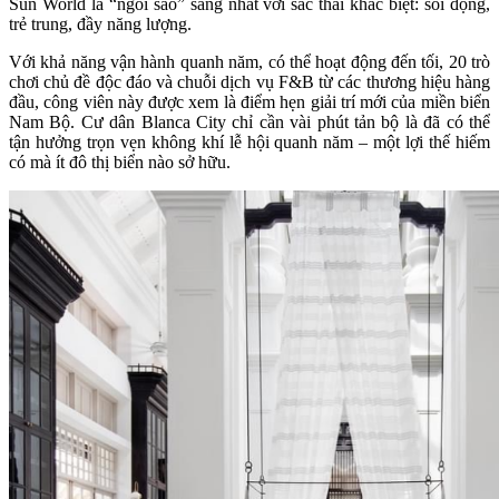
Sun World là “ngôi sao” sáng nhất với sắc thái khác biệt: sôi động,
trẻ trung, đầy năng lượng.
Với khả năng vận hành quanh năm, có thể hoạt động đến tối, 20 trò
chơi chủ đề độc đáo và chuỗi dịch vụ F&B từ các thương hiệu hàng
đầu, công viên này được xem là điểm hẹn giải trí mới của miền biển
Nam Bộ. Cư dân Blanca City chỉ cần vài phút tản bộ là đã có thể
tận hưởng trọn vẹn không khí lễ hội quanh năm – một lợi thế hiếm
có mà ít đô thị biển nào sở hữu.