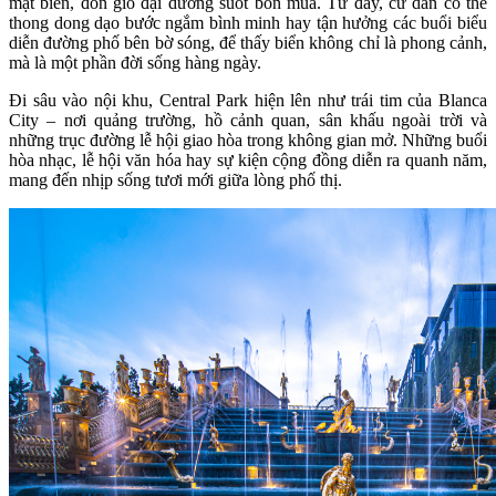
mặt biển, đón gió đại dương suốt bốn mùa. Từ đây, cư dân có thể
thong dong dạo bước ngắm bình minh hay tận hưởng các buổi biểu
diễn đường phố bên bờ sóng, để thấy biển không chỉ là phong cảnh,
mà là một phần đời sống hàng ngày.
Đi sâu vào nội khu, Central Park hiện lên như trái tim của Blanca
City – nơi quảng trường, hồ cảnh quan, sân khấu ngoài trời và
những trục đường lễ hội giao hòa trong không gian mở. Những buổi
hòa nhạc, lễ hội văn hóa hay sự kiện cộng đồng diễn ra quanh năm,
mang đến nhịp sống tươi mới giữa lòng phố thị.