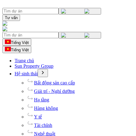
Tư vấn
Tiếng Việt
Tiếng Việt
Trang chủ
Sun Property Group
Hệ sinh thái
Bất động sản cao cấp
Giải trí - Nghỉ dưỡng
Hạ tầng
Hàng không
Y tế
Tài chính
Nghệ thuật