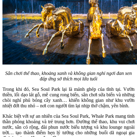
Sân chơi thể thao, khoảng xanh và không gian nghỉ ngơi đan xen
đáp ứng sở thích mọi lứa tuổi
Trong khi đó, Sea Soul Park lại là mảnh ghép của tĩnh tại. Vườn
thiền, lối dạo lát gỗ, mê cung rong biển, sân chơi sứa biển và những
chòi nghỉ phủ bóng cây xanh… khiến không gian như khu vườn
nhiệt đới thu nhỏ – nơi con người tìm lại nhịp thở chậm, yên bình.
Khác biệt với sự an nhiên của Sea Soul Park, Whale Park mang tinh
thần phóng khoáng và trẻ trung hơn. Đường thể thao, khu vui chơi
nước, sân cỏ rộng, đài phun nước biểu tượng và khu lounge ngoài
trời… tạo thành điểm hẹn lý tưởng cho những buổi dã ngoại gia