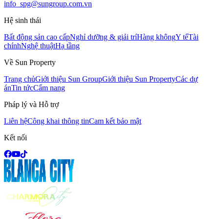
info_spg@sungroup.com.vn
Hệ sinh thái
Bất động sản cao cấp
Nghỉ dưỡng & giải trí
Hàng không
Y tế
Tài
chính
Nghệ thuật
Hạ tầng
Về Sun Property
Trang chủ
Giới thiệu Sun Group
Giới thiệu Sun Property
Các dự
án
Tin tức
Cẩm nang
Pháp lý và Hỗ trợ
Liên hệ
Công khai thông tin
Cam kết bảo mật
Kết nối