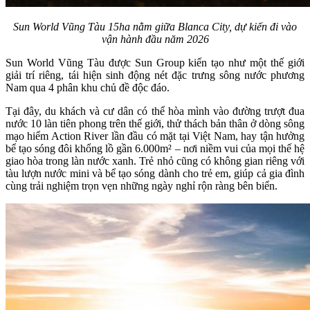
Sun World Vũng Tàu 15ha nằm giữa Blanca City, dự kiến đi vào
vận hành đầu năm 2026
Sun World Vũng Tàu được Sun Group kiến tạo như một thế giới
giải trí riêng, tái hiện sinh động nét đặc trưng sông nước phương
Nam qua 4 phân khu chủ đề độc đáo.
Tại đây, du khách và cư dân có thể hòa mình vào đường trượt đua
nước 10 làn tiên phong trên thế giới, thử thách bản thân ở dòng sông
mạo hiểm Action River lần đầu có mặt tại Việt Nam, hay tận hưởng
bể tạo sóng đôi khổng lồ gần 6.000m² – nơi niềm vui của mọi thế hệ
giao hòa trong làn nước xanh. Trẻ nhỏ cũng có không gian riêng với
tàu lượn nước mini và bể tạo sóng dành cho trẻ em, giúp cả gia đình
cùng trải nghiệm trọn vẹn những ngày nghỉ rộn ràng bên biển.