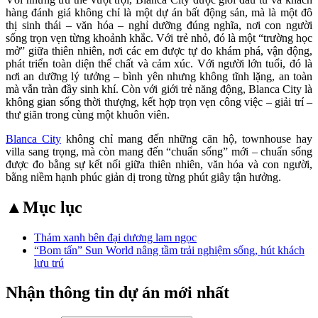
hàng đánh giá không chỉ là một dự án bất động sản, mà là một đô
thị sinh thái – văn hóa – nghỉ dưỡng đúng nghĩa, nơi con người
sống trọn vẹn từng khoảnh khắc. Với trẻ nhỏ, đó là một “trường học
mở” giữa thiên nhiên, nơi các em được tự do khám phá, vận động,
phát triển toàn diện thể chất và cảm xúc. Với người lớn tuổi, đó là
nơi an dưỡng lý tưởng – bình yên nhưng không tĩnh lặng, an toàn
mà vẫn tràn đầy sinh khí. Còn với giới trẻ năng động, Blanca City là
không gian sống thời thượng, kết hợp trọn vẹn công việc – giải trí –
thư giãn trong cùng một khuôn viên.
Blanca City
không chỉ mang đến những căn hộ, townhouse hay
villa sang trọng, mà còn mang đến “chuẩn sống” mới – chuẩn sống
được đo bằng sự kết nối giữa thiên nhiên, văn hóa và con người,
bằng niềm hạnh phúc giản dị trong từng phút giây tận hưởng.
▲
Mục lục
Thảm xanh bên đại dương lam ngọc
“Bom tấn” Sun World nâng tầm trải nghiệm sống, hút khách
lưu trú
Nhận thông tin dự án mới nhất