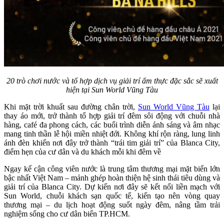
20 trò chơi nước và tổ hợp dịch vụ giải trí ẩm thực đặc sắc sẽ xuất
hiện tại Sun World Vũng Tàu
Khi mặt trời khuất sau đường chân trời,
Sun World Vũng Tàu
lại
thay áo mới, trở thành tổ hợp giải trí đêm sôi động với chuỗi nhà
hàng, café đa phong cách, các buổi trình diễn ánh sáng và âm nhạc
mang tinh thần lễ hội miền nhiệt đới. Không khí rộn ràng, lung linh
ánh đèn khiến nơi đây trở thành “trái tim giải trí” của Blanca City,
điểm hẹn của cư dân và du khách mỗi khi đêm về
Ngay kế cận công viên nước là trung tâm thương mại mặt biển lớn
bậc nhất Việt Nam – mảnh ghép hoàn thiện hệ sinh thái tiêu dùng và
giải trí của Blanca City. Dự kiến nơi đây sẽ kết nối liền mạch với
Sun World, chuỗi khách sạn quốc tế, kiến tạo nên vòng quay
thương mại – du lịch hoạt động suốt ngày đêm, nâng tầm trải
nghiệm sống cho cư dân biển TP.HCM.