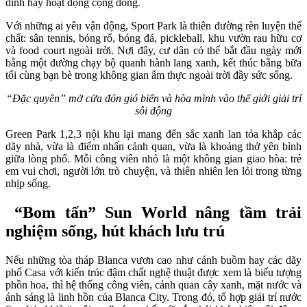
đình hay hoạt động cộng đồng.
Với những ai yêu vận động, Sport Park là thiên đường rèn luyện thể
chất: sân tennis, bóng rổ, bóng đá, pickleball, khu vườn rau hữu cơ
và food court ngoài trời. Nơi đây, cư dân có thể bắt đầu ngày mới
bằng một đường chạy bộ quanh hành lang xanh, kết thúc bằng bữa
tối cùng bạn bè trong không gian ẩm thực ngoài trời đầy sức sống.
“Đặc quyền” mở cửa đón gió biển và hòa mình vào thế giới giải trí
sôi động
Green Park 1,2,3 nội khu lại mang đến sắc xanh lan tỏa khắp các
dãy nhà, vừa là điểm nhấn cảnh quan, vừa là khoảng thở yên bình
giữa lòng phố. Mỗi công viên nhỏ là một không gian giao hòa: trẻ
em vui chơi, người lớn trò chuyện, và thiên nhiên len lỏi trong từng
nhịp sống.
“Bom tấn” Sun World nâng tầm trải
nghiệm sống, hút khách lưu trú
Nếu những tòa tháp Blanca vươn cao như cánh buồm hay các dãy
phố Casa với kiến trúc đậm chất nghệ thuật được xem là biểu tượng
phồn hoa, thì hệ thống công viên, cảnh quan cây xanh, mặt nước và
ánh sáng là linh hồn của Blanca City. Trong đó, tổ hợp giải trí nước