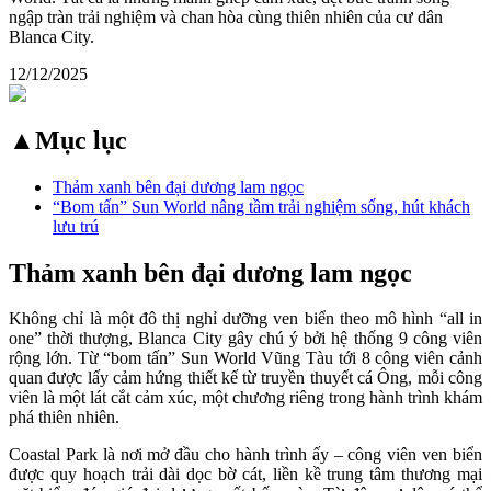
ngập tràn trải nghiệm và chan hòa cùng thiên nhiên của cư dân
Blanca City.
12/12/2025
▲
Mục lục
Thảm xanh bên đại dương lam ngọc
“Bom tấn” Sun World nâng tầm trải nghiệm sống, hút khách
lưu trú
Thảm xanh bên đại dương lam ngọc
Không chỉ là một đô thị nghỉ dưỡng ven biển theo mô hình “all in
one” thời thượng, Blanca City gây chú ý bởi hệ thống 9 công viên
rộng lớn. Từ “bom tấn” Sun World Vũng Tàu tới 8 công viên cảnh
quan được lấy cảm hứng thiết kế từ truyền thuyết cá Ông, mỗi công
viên là một lát cắt cảm xúc, một chương riêng trong hành trình khám
phá thiên nhiên.
Coastal Park là nơi mở đầu cho hành trình ấy – công viên ven biển
được quy hoạch trải dài dọc bờ cát, liền kề trung tâm thương mại