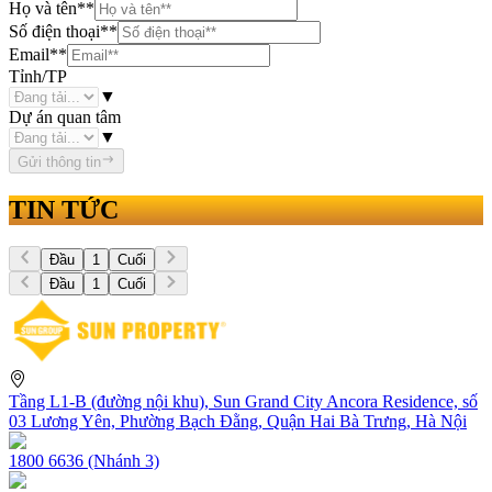
Họ và tên
**
Số điện thoại
**
Email
**
Tỉnh/TP
▼
Dự án quan tâm
▼
Gửi thông tin
TIN TỨC
Đầu
1
Cuối
Đầu
1
Cuối
Tầng L1-B (đường nội khu), Sun Grand City Ancora Residence, số
03 Lương Yên, Phường Bạch Đằng, Quận Hai Bà Trưng, Hà Nội
1800 6636 (Nhánh 3)