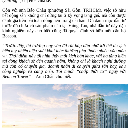
lý tưởng”,
chị Hoa chia sẻ.
Còn với anh Bảo Châu (phường Sài Gòn, TP.HCM), việc sở hữu
bất động sản không chỉ dừng lại ở kỳ vọng tăng giá, mà còn được
đánh giá trên bài toán dòng tiền trong dài hạn. Dù danh mục đầu tư
trước đó chưa có sản phẩm nào tại Vũng Tàu, nhà đầu tư dày dặn
kinh nghiệm này cho biết cũng đã quyết định sở hữu một căn hộ
Beacon.
“Trước đây, thị trường này vốn đã rất hấp dẫn nhờ lợi thế du lịch
biển tuy nhiên hiệu suất khai thác thường phụ thuộc nhiều vào mùa
vụ. Thời điểm này tôi nhìn thấy một kịch bản khác, với hạ tầng hiện
tại dòng khách sẽ đến quanh năm, không chỉ là khách nghỉ dưỡng
mà còn có chuyên gia, doanh nhân di chuyển giữa sân bay, khu
công nghiệp và cảng biển.
Tôi muốn “chớp thời cơ” ngay với
Beacon Tower” –
Anh Châu cho biết.