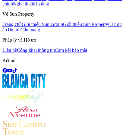
chính
Nghệ thuật
Hạ tầng
Về Sun Property
Trang chủ
Giới thiệu Sun Group
Giới thiệu Sun Property
Các dự
án
Tin tức
Cẩm nang
Pháp lý và Hỗ trợ
Liên hệ
Công khai thông tin
Cam kết bảo mật
Kết nối