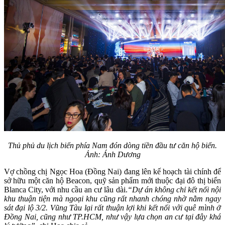
Thủ phủ du lịch biển phía Nam đón dòng tiền đầu tư căn hộ biển.
Ảnh: Ánh Dương
Vợ chồng chị Ngọc Hoa (Đồng Nai) đang lên kế hoạch tài chính để
sở hữu một căn hộ Beacon, quỹ sản phẩm mới thuộc đại đô thị biển
Blanca City, với nhu cầu an cư lâu dài.
“Dự án không chỉ kết nối nội
khu thuận tiện mà ngoại khu cũng rất nhanh chóng nhờ nằm ngay
sát đại lộ 3/2. Vũng Tàu lại rất thuận lợi khi kết nối với quê mình ở
Đồng Nai, cũng như TP.HCM, như vậy lựa chọn an cư tại đây khá