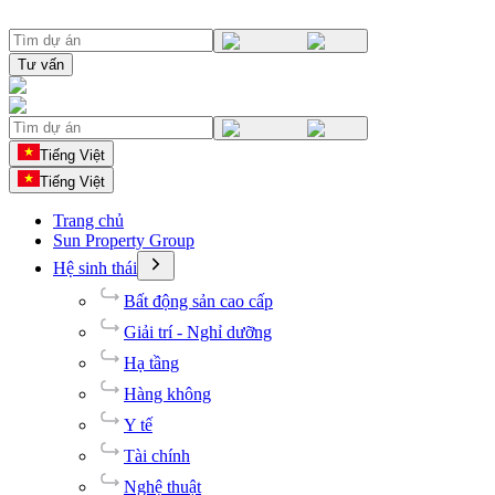
Tư vấn
Tiếng Việt
Tiếng Việt
Trang chủ
Sun Property Group
Hệ sinh thái
Bất động sản cao cấp
Giải trí - Nghỉ dưỡng
Hạ tầng
Hàng không
Y tế
Tài chính
Nghệ thuật