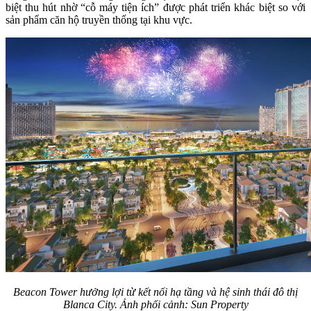
biệt thu hút nhờ “cỗ máy tiện ích” được phát triển khác biệt so với
sản phẩm căn hộ truyền thống tại khu vực.
Beacon Tower hưởng lợi từ kết nối hạ tầng và hệ sinh thái đô thị
Blanca City. Ảnh phối cảnh: Sun Property