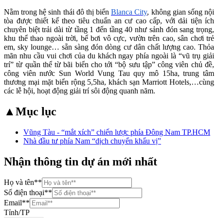
Nằm trong hệ sinh thái đô thị biển
Blanca City
, không gian sống nội
tòa được thiết kế theo tiêu chuẩn an cư cao cấp, với dải tiện ích
chuyên biệt trải dài từ tầng 1 đến tầng 40 như sảnh đón sang trọng,
khu thể thao ngoài trời, bể bơi vô cực, vườn trên cao, sân chơi trẻ
em, sky lounge… sẵn sàng đón dòng cư dân chất lượng cao. Thỏa
mãn nhu cầu vui chơi của du khách ngay phía ngoài là “vũ trụ giải
trí” từ quần thể từ bãi biển cho tới “bộ sưu tập” công viên chủ đề,
công viên nước Sun World Vung Tau quy mô 15ha, trung tâm
thương mại mặt biển rộng 5,5ha, khách sạn Marriott Hotels,…cùng
các lễ hội, hoạt động giải trí sôi động quanh năm.
▲
Mục lục
Vũng Tàu - “mắt xích” chiến lược phía Đông Nam TP.HCM
Nhà đầu tư phía Nam “dịch chuyển khẩu vị”
Nhận thông tin dự án mới nhất
Họ và tên
**
Số điện thoại
**
Email
**
Tỉnh/TP