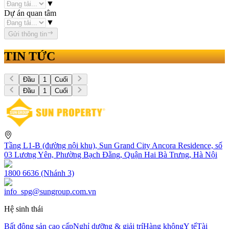
▼
Dự án quan tâm
▼
Gửi thông tin
TIN TỨC
Đầu
1
Cuối
Đầu
1
Cuối
Tầng L1-B (đường nội khu), Sun Grand City Ancora Residence, số
03 Lương Yên, Phường Bạch Đằng, Quận Hai Bà Trưng, Hà Nội
1800 6636 (Nhánh 3)
info_spg@sungroup.com.vn
Hệ sinh thái
Bất động sản cao cấp
Nghỉ dưỡng & giải trí
Hàng không
Y tế
Tài