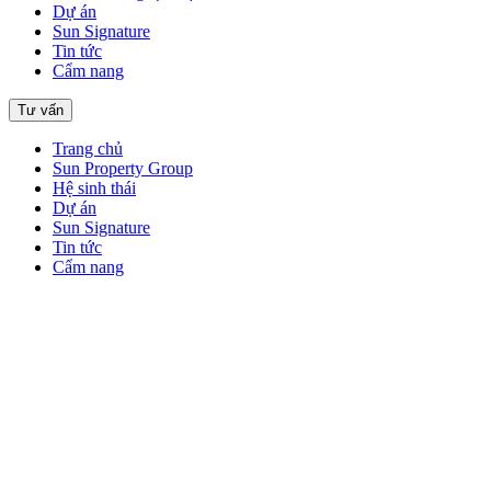
Dự án
Sun Signature
Tin tức
Cẩm nang
Tư vấn
Trang chủ
Sun Property Group
Hệ sinh thái
Dự án
Sun Signature
Tin tức
Cẩm nang