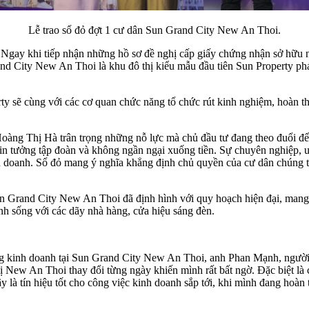
Lễ trao sổ đỏ đợt 1 cư dân Sun Grand City New An Thoi.
ay khi tiếp nhận những hồ sơ đề nghị cấp giấy chứng nhận sở hữu nhà 
d City New An Thoi là khu đô thị kiểu mẫu đầu tiên Sun Property phát
y sẽ cùng với các cơ quan chức năng tổ chức rút kinh nghiệm, hoàn thi
Hoàng Thị Hà trân trọng những nỗ lực mà chủ đầu tư đang theo đuổi đ
in tưởng tập đoàn và không ngần ngại xuống tiền. Sự chuyên nghiệp, 
nh doanh. Sổ đỏ mang ý nghĩa khẳng định chủ quyền của cư dân chúng tô
n Grand City New An Thoi đã định hình với quy hoạch hiện đại, mang 
h sống với các dãy nhà hàng, cửa hiệu sáng đèn.
àng kinh doanh tại Sun Grand City New An Thoi, anh Phan Mạnh, ngườ
 New An Thoi thay đổi từng ngày khiến mình rất bất ngờ. Đặc biệt là c
ây là tín hiệu tốt cho công việc kinh doanh sắp tới, khi mình đang hoà