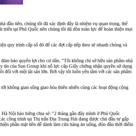
đầu tiên, chúng tôi đã xác định đây là nhiệm vụ quan trọng, thể
 triển tại Phú Quốc nên chúng tôi đã dồn toàn lực để hoàn thiện mọi
ện quy trình cấp sổ đỏ để các đợt cấp tiếp theo sẽ nhanh chóng và
ể đảm bảo quyền lợi cho cư dân. "Tôi không chỉ sở hữu sản phẩm nhà
uy tín của Sun Group khi nỗ lực cấp Giấy chứng nhận quyền sử dụng
i đối với một tài sản lớn. Bởi vậy tôi luôn yên tâm với các sản phẩm
tới không gian sống giao hòa thiên nhiên cùng các hoạt động cộng
i Hà Nội hào hứng chia sẻ: "2 tháng gần đây mình ở Phú Quốc
ác công trình tại Thị trấn Địa Trung Hải đang được chủ đầu tư gấp
n thiện phần mặt tiền để dành làm cửa hàng ăn uống, đón đầu thời điểm