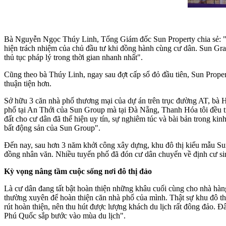
Bà Nguyễn Ngọc Thúy Linh, Tổng Giám đốc Sun Property chia sẻ: "Ng
hiện trách nhiệm của chủ đầu tư khi đồng hành cùng cư dân. Sun Gran
thủ tục pháp lý trong thời gian nhanh nhất".
Cũng theo bà Thúy Linh, ngay sau đợt cấp sổ đỏ đầu tiên, Sun Propert
thuận tiện hơn.
Sở hữu 3 căn nhà phố thương mại của dự án trên trục đường AT, bà 
phố tại An Thới của Sun Group mà tại Đà Nẵng, Thanh Hóa tôi đều t
đất cho cư dân đã thể hiện uy tín, sự nghiêm túc và bài bản trong ki
bất động sản của Sun Group".
Đến nay, sau hơn 3 năm khởi công xây dựng, khu đô thị kiểu mẫu Su
đồng nhân văn. Nhiều tuyến phố đã đón cư dân chuyển về định cư sin
Kỳ vọng nâng tầm cuộc sống nơi đô thị đảo
Là cư dân đang tất bật hoàn thiện những khâu cuối cùng cho nhà h
thường xuyên để hoàn thiện căn nhà phố của mình. Thật sự khu đô thị
rút hoàn thiện, nên thu hút được lượng khách du lịch rất đông đảo. Đ
Phú Quốc sắp bước vào mùa du lịch".