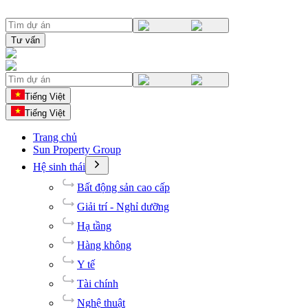
Tư vấn
Tiếng Việt
Tiếng Việt
Trang chủ
Sun Property Group
Hệ sinh thái
Bất động sản cao cấp
Giải trí - Nghỉ dưỡng
Hạ tầng
Hàng không
Y tế
Tài chính
Nghệ thuật