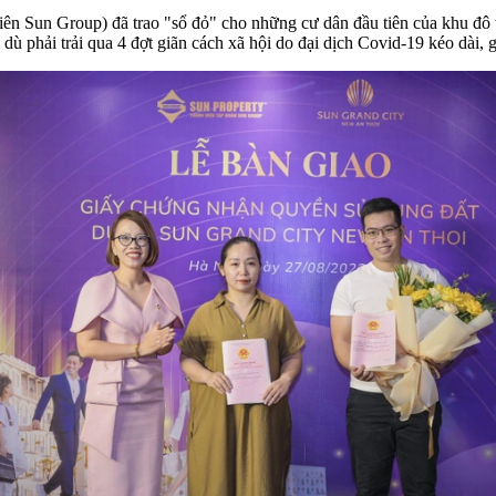
ên Sun Group) đã trao "sổ đỏ" cho những cư dân đầu tiên của khu đô 
dù phải trải qua 4 đợt giãn cách xã hội do đại dịch Covid-19 kéo dài, 