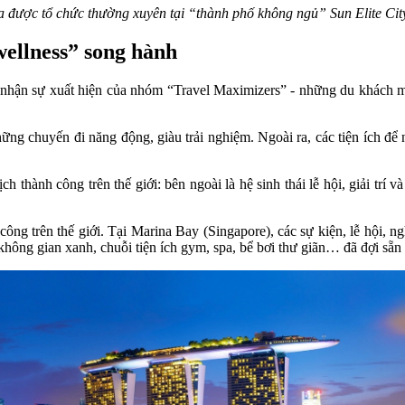
 được tổ chức thường xuyên tại “thành phố không ngủ” Sun Elite Ci
“wellness” song hành
 nhận sự xuất hiện của nhóm “Travel Maximizers” - những du khách mu
hững chuyến đi năng động, giàu trải nghiệm. Ngoài ra, các tiện ích để
 thành công trên thế giới: bên ngoài là hệ sinh thái lễ hội, giải trí
g trên thế giới. Tại Marina Bay (Singapore), các sự kiện, lễ hội, ngh
hông gian xanh, chuỗi tiện ích gym, spa, bể bơi thư giãn… đã đợi sẵn 