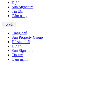
Dự án
Sun Signature
Tin tức
Cẩm nang
Tư vấn
Trang chủ
Sun Property Group
Hệ sinh thái
Dự án
Sun Signature
Tin tức
Cẩm nang