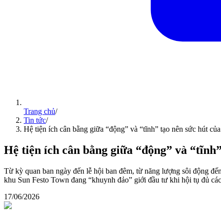
Trang chủ
/
Tin tức
/
Hệ tiện ích cân bằng giữa “động” và “tĩnh” tạo nên sức hút c
Hệ tiện ích cân bằng giữa “động” và “tĩnh
Từ kỳ quan ban ngày đến lễ hội ban đêm, từ năng lượng sôi động đến 
khu Sun Festo Town đang “khuynh đảo” giới đầu tư khi hội tụ đủ các 
17/06/2026