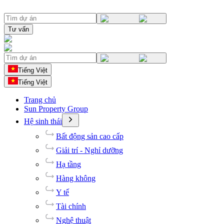
Tư vấn
Tiếng Việt
Tiếng Việt
Trang chủ
Sun Property Group
Hệ sinh thái
Bất động sản cao cấp
Giải trí - Nghỉ dưỡng
Hạ tầng
Hàng không
Y tế
Tài chính
Nghệ thuật