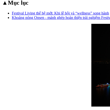
▲
Mục lục
Festival Living thế hệ mới: Khi lễ hội và “wellness” song hành
Khoáng nóng Onsen - mảnh ghép hoàn thiện trải nghiệm Festiv