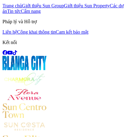
Trang chủ
Giới thiệu Sun Group
Giới thiệu Sun Property
Các dự
án
Tin tức
Cẩm nang
Pháp lý và Hỗ trợ
Liên hệ
Công khai thông tin
Cam kết bảo mật
Kết nối