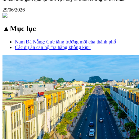
29/06/2026
▲
Mục lục
Nam Đà Nẵng: Cực tăng trưởng mới của thành phố
Các dự án căn hộ “ra hàng không kịp”