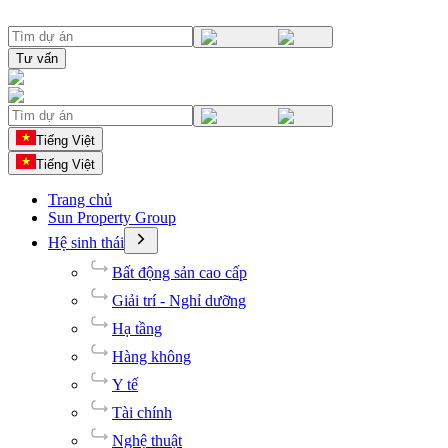
Tư vấn
Tiếng Việt
Tiếng Việt
Trang chủ
Sun Property Group
Hệ sinh thái
Bất động sản cao cấp
Giải trí - Nghỉ dưỡng
Hạ tầng
Hàng không
Y tế
Tài chính
Nghệ thuật