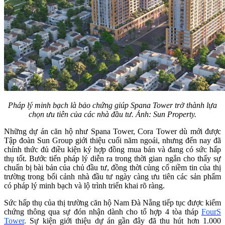
Pháp lý minh bạch là bảo chứng giúp Spana Tower trở thành lựa
chọn ưu tiên của các nhà đầu tư. Ảnh: Sun Property.
Những dự án căn hộ như Spana Tower, Cora Tower dù mới được
Tập đoàn Sun Group giới thiệu cuối năm ngoái, nhưng đến nay đã
chính thức đủ điều kiện ký hợp đồng mua bán và đang có sức hấp
thụ tốt. Bước tiến pháp lý diễn ra trong thời gian ngắn cho thấy sự
chuẩn bị bài bản của chủ đầu tư, đồng thời củng cố niềm tin của thị
trường trong bối cảnh nhà đầu tư ngày càng ưu tiên các sản phẩm
có pháp lý minh bạch và lộ trình triển khai rõ ràng.
Sức hấp thụ của thị trường căn hộ Nam Đà Nẵng tiếp tục được kiểm
chứng thông qua sự đón nhận dành cho tổ hợp 4 tòa tháp
FourS
Tower
. Sự kiện giới thiệu dự án gần đây đã thu hút hơn 1.000