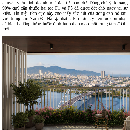
chuyên viên kinh doanh, nhà đầu tư tham dự. Đáng chú ý, khoảng
90% quỹ căn thuộc hai tòa F1 và F5 đã được đặt chỗ ngay tại sự
kiện. Tín hiệu tích cực này cho thấy sức hút của dòng căn hộ khu
vực trung tâm Nam Đà Nẵng, nhất là khi nơi này liên tục đón nhận
cú hích hạ tầng, từng bước định hình diện mạo một trung tâm đô thị
mới.