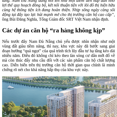
tăng. Nam Đà Nẵng đang nổi lên như một điểm đến hấp dẫn nhờ
lợi thế quy hoạch đồng bộ, kết nối thuận tiện với lõi đô thị hiện hữu
cùng hệ thống tiện ích đang hoàn thiện. Nhịp sống ngày càng sôi
động tại đây tạo lực hút mạnh mẽ cho thị trường căn hộ cao cấp”,
ông Bùi Đăng Nghĩa, Tổng Giám đốc SRT Việt Nam nhận định.
Các dự án căn hộ “ra hàng không kịp”
Nếu trước đây Nam Đà Nẵng chủ yếu được nhìn nhận như một
vùng đất giàu tiềm năng, thì nay, khu vực này đã bước sang giai
đoạn hưởng “quả ngọt” của quá trình tích lũy đầu tư hạ tầng kéo dài
nhiều năm. Điều đó không chỉ kéo theo làn sóng cư dân mới đổ về
mà còn thúc đẩy nhu cầu đối với các sản phẩm căn hộ chất lượng
cao. Diễn biến trên thị trường căn hộ thời gian qua chính là minh
chứng rõ nét cho khả năng hấp thụ của khu vực này.