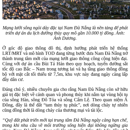
Mạng lưới sông ngòi dày đặc tại Nam Đà Nẵng là nền tảng để phát
triển dự án du lịch đường thủy quy mô gần 10.000 tỷ đồng. Ảnh:
Ánh Dương.
Ở góc độ giao thông đô thị, định hướng phát triển hệ thống
LRT/MRT và mô hình TOD đang từng bước đưa Nam Đà Nẵng trở
thành trung tâm mới của mạng lưới giao thông công cộng hiện đại.
Cùng với dự án cầu Bùi Tá Hán theo quy hoạch, tuyến đường sắt
tốc độ cao Bắc – Nam trong tương lai và hạ tầng giao thông đồng
bộ với mặt cắt tối thiểu từ 7,5m, khu vực này đang ngày càng lấp
đầy dân cư.
Đáng chú ý, nhiều chuyên gia cho rằng Nam Đà Nẵng còn sở hữu
giá trị đặc biệt về cảnh quan và phong thủy khi nằm tại vùng hội tụ
của sông Hàn, sông Đô Tỏa và sông Cẩm Lệ. Theo quan niệm Á
Đông, đây là thế đất “tam thủy tụ phúc”, nơi dòng chảy tự nhiên
cũng đồng thời là dòng chảy của thương mại và tài lộc.
“Quỹ đất phát triển mới tại trung tâm Đà Nẵng ngày càng hạn chế,
trong khi nhu cầu về môi trường sống hiện đại không ngừng gia