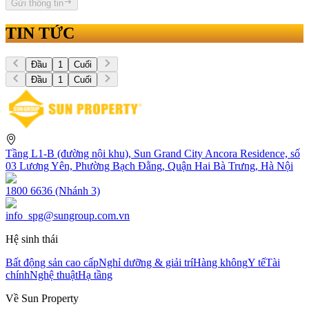
Gửi thông tin
TIN TỨC
Đầu
1
Cuối
Đầu
1
Cuối
Tầng L1-B (đường nội khu), Sun Grand City Ancora Residence, số
03 Lương Yên, Phường Bạch Đằng, Quận Hai Bà Trưng, Hà Nội
1800 6636 (Nhánh 3)
info_spg@sungroup.com.vn
Hệ sinh thái
Bất động sản cao cấp
Nghỉ dưỡng & giải trí
Hàng không
Y tế
Tài
chính
Nghệ thuật
Hạ tầng
Về Sun Property