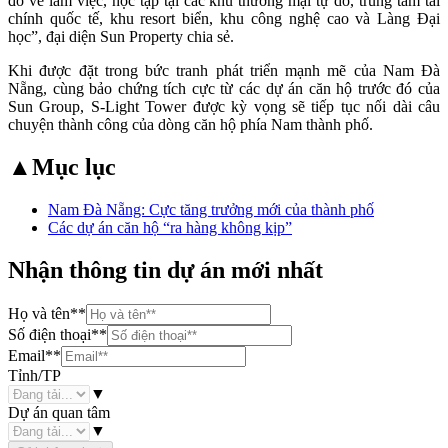
đổ về làm việc, học tập tại các khu thương mại tự do, trung tâm tài
chính quốc tế, khu resort biển, khu công nghệ cao và Làng Đại
học”, đại diện Sun Property chia sẻ.
Khi được đặt trong bức tranh phát triển mạnh mẽ của Nam Đà
Nẵng, cùng bảo chứng tích cực từ các dự án căn hộ trước đó của
Sun Group, S-Light Tower được kỳ vọng sẽ tiếp tục nối dài câu
chuyện thành công của dòng căn hộ phía Nam thành phố.
▲
Mục lục
Nam Đà Nẵng: Cực tăng trưởng mới của thành phố
Các dự án căn hộ “ra hàng không kịp”
Nhận thông tin dự án mới nhất
Họ và tên
**
Số điện thoại
**
Email
**
Tỉnh/TP
▼
Dự án quan tâm
▼