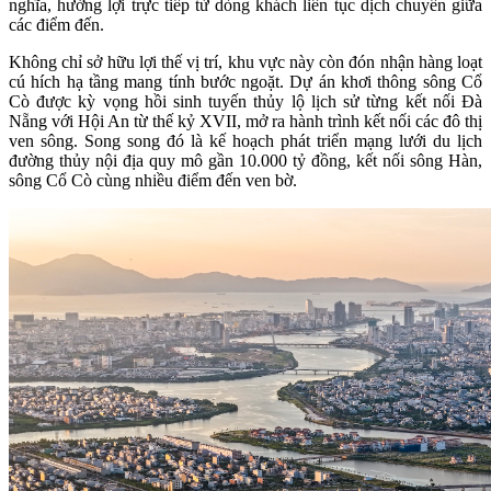
nghĩa, hưởng lợi trực tiếp từ dòng khách liên tục dịch chuyển giữa
các điểm đến.
Không chỉ sở hữu lợi thế vị trí, khu vực này còn đón nhận hàng loạt
cú hích hạ tầng mang tính bước ngoặt. Dự án khơi thông sông Cổ
Cò được kỳ vọng hồi sinh tuyến thủy lộ lịch sử từng kết nối Đà
Nẵng với Hội An từ thế kỷ XVII, mở ra hành trình kết nối các đô thị
ven sông. Song song đó là kế hoạch phát triển mạng lưới du lịch
đường thủy nội địa quy mô gần 10.000 tỷ đồng, kết nối sông Hàn,
sông Cổ Cò cùng nhiều điểm đến ven bờ.