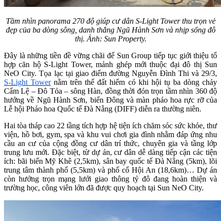
Tầm nhìn panorama 270 độ giúp cư dân S-Light Tower thu trọn vẻ
đẹp của ba dòng sông, danh thắng Ngũ Hành Sơn và nhịp sống đô
thị. Ảnh: Sun Property.
Đây là những tiền đề vững chãi để Sun Group tiếp tục giới thiệu tổ
hợp căn hộ S-Light Tower, mảnh ghép mới thuộc đại đô thị Sun
NeO City. Tọa lạc tại giao điểm đường Nguyễn Đình Thi và 29/3,
S-Light Tower
nằm trên thế đất hiếm có khi hội tụ ba dòng chảy
Cẩm Lệ – Đô Tỏa – sông Hàn, đồng thời đón trọn tầm nhìn 360 độ
hướng về Ngũ Hành Sơn, biển Đông và màn pháo hoa rực rỡ của
Lễ hội Pháo hoa Quốc tế Đà Nẵng (DIFF) diễn ra thường niên.
Hai tòa tháp cao 22 tầng tích hợp hệ tiện ích chăm sóc sức khỏe, thư
viện, hồ bơi, gym, spa và khu vui chơi gia đình nhằm đáp ứng nhu
cầu an cư của cộng đồng cư dân trí thức, chuyên gia và tầng lớp
trung lưu mới. Đặc biệt, từ dự án, cư dân dễ dàng tiếp cận các tiện
ích: bãi biển Mỹ Khê (2,5km), sân bay quốc tế Đà Nẵng (5km), lõi
trung tâm thành phố (5,5km) và phố cổ Hội An (18,6km)… Dự án
còn hưởng trọn mạng lưới giao thông tỷ đô đang hoàn thiện và
trường học, công viên lớn đã được quy hoạch tại Sun NeO City.