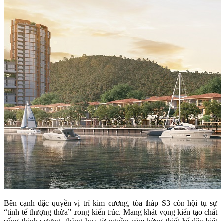
Bên cạnh đặc quyền vị trí kim cương, tòa tháp S3 còn hội tụ sự
“tinh tế thượng thừa” trong kiến trúc. Mang khát vọng kiến tạo chất
sống thịnh vượng, thăng hoa từ nguồn cảm hứng thiết kế đặc biệt