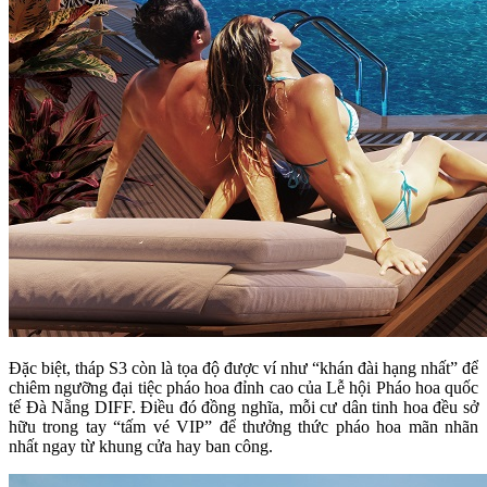
Đặc biệt, tháp S3 còn là tọa độ được ví như “khán đài hạng nhất” để
chiêm ngưỡng đại tiệc pháo hoa đỉnh cao của Lễ hội Pháo hoa quốc
tế Đà Nẵng DIFF. Điều đó đồng nghĩa, mỗi cư dân tinh hoa đều sở
hữu trong tay “tấm vé VIP” để thưởng thức pháo hoa mãn nhãn
nhất ngay từ khung cửa hay ban công.