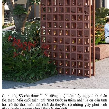
Chưa hết, S3 còn được “thửa riêng” một bến thủy ngay dưới chân
tòa tháp. Mỗi cuối tuần, chỉ “một bước ra thềm nhà” là cư dân tinh
hoa có thể thỏa mãn thú chơi du thuyền, có những giây phút lênh
đênh thưởng ngoạn sông Hàn đầy thư thái.