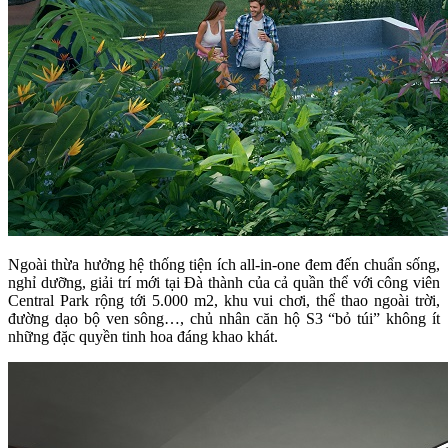
Ngoài thừa hưởng hệ thống tiện ích all-in-one đem đến chuẩn sống,
nghỉ dưỡng, giải trí mới tại Đà thành của cả quần thể với công viên
Central Park rộng tới 5.000 m2, khu vui chơi, thể thao ngoài trời,
đường dạo bộ ven sông…, chủ nhân căn hộ S3 “bỏ túi” không ít
những đặc quyền tinh hoa đáng khao khát.