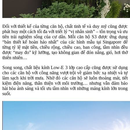
Đối với thiết kế của từng căn hộ, chất tinh tế và duy mỹ cũng được
phát huy một cách tối đa với triết lý “vị nhân sinh” – tôn trọng và ưu
tiên trải nghiệm sống của cư dân. Mỗi căn hộ S3 được ứng dụng
“bản thiết kế hoàn hảo nhất” của các hình mẫu tại Singapore để
từng tỷ lệ mặt tiền, chiều rộng, chiều cao, ban công, tầm nhìn đều
được “may đo” kỹ lưỡng, tạo không gian để đón nắng, gió, hơi thở
thiên nhiên…
Song song, chất liệu kính Low-E 3 lớp cao cấp cũng được sử dụng
cho các căn hộ với công năng vượt trội về giảm bức xạ nhiệt và tự
làm sạch khi trời mưa. Nhờ đó các căn hộ sẽ luôn thoáng mát, tiết
kiệm điện năng, thân thiện với môi trường… nhưng vẫn đảm bảo
hài hòa ánh sáng và tối ưu tầm nhìn với những mảng kính lớn trong
suốt.