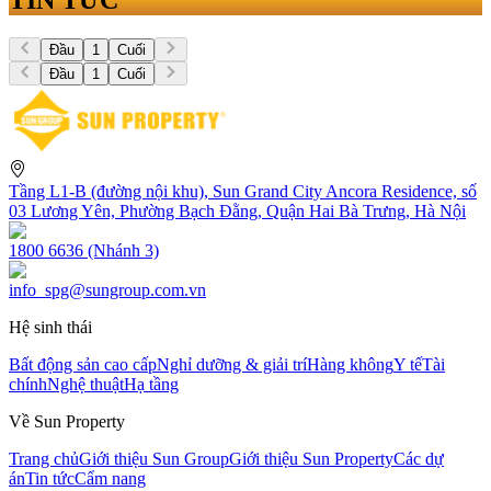
Đầu
1
Cuối
Đầu
1
Cuối
Tầng L1-B (đường nội khu), Sun Grand City Ancora Residence, số
03 Lương Yên, Phường Bạch Đằng, Quận Hai Bà Trưng, Hà Nội
1800 6636 (Nhánh 3)
info_spg@sungroup.com.vn
Hệ sinh thái
Bất động sản cao cấp
Nghỉ dưỡng & giải trí
Hàng không
Y tế
Tài
chính
Nghệ thuật
Hạ tầng
Về Sun Property
Trang chủ
Giới thiệu Sun Group
Giới thiệu Sun Property
Các dự
án
Tin tức
Cẩm nang