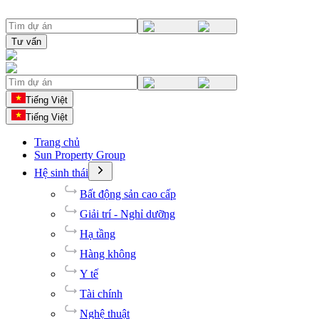
Tư vấn
Tiếng Việt
Tiếng Việt
Trang chủ
Sun Property Group
Hệ sinh thái
Bất động sản cao cấp
Giải trí - Nghỉ dưỡng
Hạ tầng
Hàng không
Y tế
Tài chính
Nghệ thuật