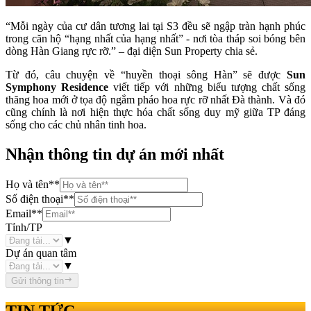
“Mỗi ngày của cư dân tương lai tại S3 đều sẽ ngập tràn hạnh phúc
trong căn hộ “hạng nhất của hạng nhất” - nơi tòa tháp soi bóng bên
dòng Hàn Giang rực rỡ.” – đại diện Sun Property chia sẻ.
Từ đó, câu chuyện về “huyền thoại sông Hàn” sẽ được
Sun
Symphony Residence
viết tiếp với những biểu tượng chất sống
thăng hoa mới ở tọa độ ngắm pháo hoa rực rỡ nhất Đà thành. Và đó
cũng chính là nơi hiện thực hóa chất sống duy mỹ giữa TP đáng
sống cho các chủ nhân tinh hoa.
Nhận thông tin dự án mới nhất
Họ và tên
**
Số điện thoại
**
Email
**
Tỉnh/TP
▼
Dự án quan tâm
▼
Gửi thông tin
TIN TỨC