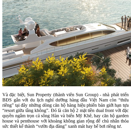
Và đặc biệt, Sun Property (thành viên Sun Group) - nhà phát triển
BĐS gắn với du lịch nghỉ dưỡng hàng đầu Việt Nam còn “thửa
riêng” tại đây những dòng căn hộ hàng hiệu phiên bản giới hạn tựa
“resort giữa tầng không”. Đó là căn hộ 2 mặt tiền dual front với đặc
quyền ngắm trọn cả sông Hàn và biển Mỹ Khê, hay căn hộ garden
house và penthouse với khoảng không gian rộng để chủ nhân thỏa
sức thiết kế thành “vườn địa đàng” xanh mát hay bể bơi riêng tư.