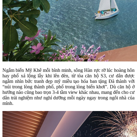
Ngắm biển Mỹ Khê mỗi bình minh, sông Hàn rực rỡ lúc hoàng hôn
hay phố xá lộng lẫy khi lên đèn, từ tòa căn hộ S3, cư dân được
ngắm nhìn bức tranh đẹp mỹ miều tạo hóa ban tặng Đà thành với
“núi trong lòng thành phố, phố trong lòng biển khơi”. Dù căn hộ ở
hướng nào cũng bao trọn 3-4 tầm view khác nhau, mang đến cho cư
dân trải nghiệm như nghỉ dưỡng mỗi ngày ngay trong ngôi nhà của
mình.