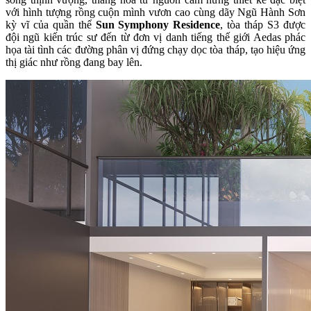
với hình tượng rồng cuộn mình vươn cao cùng dãy Ngũ Hành Sơn
kỳ vĩ của quần thể
Sun Symphony Residence
, tòa tháp S3 được
đội ngũ kiến trúc sư đến từ đơn vị danh tiếng thế giới Aedas phác
họa tài tình các đường phân vị đứng chạy dọc tòa tháp, tạo hiệu ứng
thị giác như rồng đang bay lên.