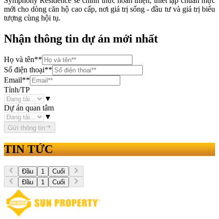
Symphony Residence sẽ chính thức hoàn thiện, thiết lập chuẩn mực
mới cho dòng căn hộ cao cấp, nơi giá trị sống - đầu tư và giá trị biểu
tượng cùng hội tụ.
Nhận thông tin dự án mới nhất
Họ và tên
**
Số điện thoại
**
Email
**
Tỉnh/TP
▼
Dự án quan tâm
▼
Gửi thông tin
TIN TỨC
Đầu
1
Cuối
Đầu
1
Cuối