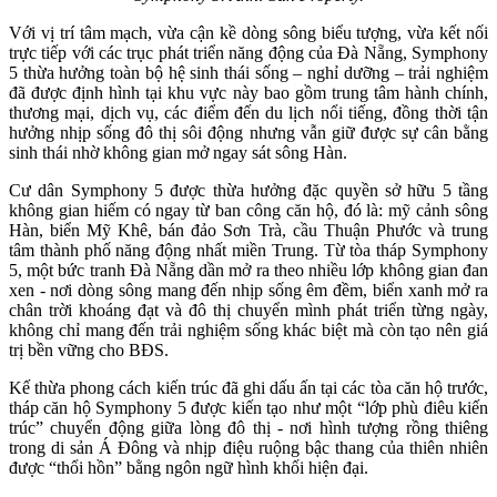
Với vị trí tâm mạch, vừa cận kề dòng sông biểu tượng, vừa kết nối
trực tiếp với các trục phát triển năng động của Đà Nẵng, Symphony
5 thừa hưởng toàn bộ hệ sinh thái sống – nghỉ dưỡng – trải nghiệm
đã được định hình tại khu vực này bao gồm trung tâm hành chính,
thương mại, dịch vụ, các điểm đến du lịch nổi tiếng, đồng thời tận
hưởng nhịp sống đô thị sôi động nhưng vẫn giữ được sự cân bằng
sinh thái nhờ không gian mở ngay sát sông Hàn.
Cư dân Symphony 5 được thừa hưởng đặc quyền sở hữu 5 tầng
không gian hiếm có ngay từ ban công căn hộ, đó là:
mỹ cảnh sông
Hàn, biển Mỹ Khê, bán đảo Sơn Trà, cầu Thuận Phước và trung
tâm thành phố năng động nhất miền Trung. Từ tòa tháp Symphony
5, một bức tranh Đà Nẵng dần mở ra theo nhiều lớp không gian đan
xen - nơi dòng sông mang đến nhịp sống êm đềm, biển xanh mở ra
chân trời khoáng đạt và đô thị chuyển mình phát triển từng ngày,
không chỉ mang đến trải nghiệm sống khác biệt mà còn tạo nên giá
trị bền vững cho BĐS.
Kế thừa phong cách kiến trúc đã ghi dấu ấn tại các tòa căn hộ trước,
tháp căn hộ Symphony 5 được kiến tạo như một “lớp phù điêu kiến
trúc” chuyển động giữa lòng đô thị - nơi hình tượng rồng thiêng
trong di sản Á Đông và nhịp điệu ruộng bậc thang của thiên nhiên
được “thổi hồn” bằng ngôn ngữ hình khối hiện đại.