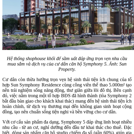
Hệ thống shophouse khối đế sầm uất đáp ứng trọn vẹn nhu cầu
mua sắm và dịch vụ của cư dân căn hộ Symphony 5. Ảnh: Sun
Property.
Cư dân còn thừa hưởng trọn vẹn hệ sinh thái tiện ích chung của tổ
hợp Sun Symphony Residence cùng công viên thể thao 5.000m² tạo
nên trải nghiệm sống năng động, thư giãn giữa lõi đô thị. Bên cạnh
đó, việc nằm trong một tổ hợp BĐS đã hình thành (tòa Symphony 2
bắt đầu bàn giao cho khách khai thác) mang đến hệ sinh thái tiện ích
hoàn chỉnh, từ dịch vụ thương mại đến không gian sinh hoạt cộng
đồng, tạo nên chuẩn sống tiện nghi và bền vững cho cư dân.
Với cơ cấu sản phẩm đa dạng, Symphony 5 đáp ứng linh hoạt nhiều
nhu cầu - từ an cư, nghỉ dưỡng đến đầu tư khai thác cho thuê. Đặc
biệt, dòng sản phẩm căn hộ studio chiếm đa số (gần 60%), giúp gia