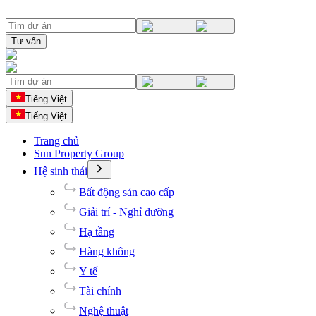
Tư vấn
Tiếng Việt
Tiếng Việt
Trang chủ
Sun Property Group
Hệ sinh thái
Bất động sản cao cấp
Giải trí - Nghỉ dưỡng
Hạ tầng
Hàng không
Y tế
Tài chính
Nghệ thuật