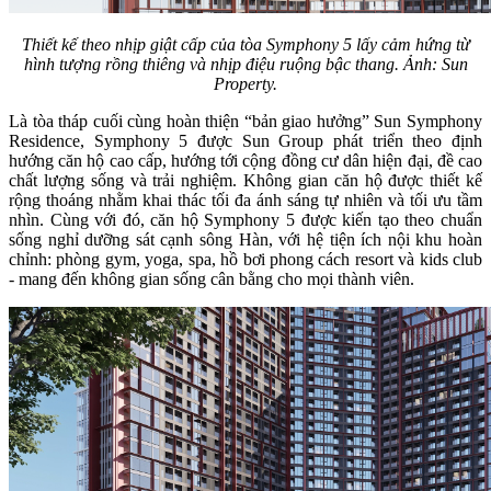
Thiết kế theo nhịp giật cấp của tòa Symphony 5 lấy cảm hứng từ
hình tượng rồng thiêng và nhịp điệu ruộng bậc thang. Ảnh: Sun
Property.
Là tòa tháp cuối cùng hoàn thiện “bản giao hưởng” Sun Symphony
Residence, Symphony 5 được Sun Group phát triển theo định
hướng căn hộ cao cấp, hướng tới cộng đồng cư dân hiện đại, đề cao
chất lượng sống và trải nghiệm. Không gian căn hộ được thiết kế
rộng thoáng nhằm khai thác tối đa ánh sáng tự nhiên và tối ưu tầm
nhìn. Cùng với đó, căn hộ Symphony 5 được kiến tạo theo chuẩn
sống nghỉ dưỡng sát cạnh sông Hàn, với hệ tiện ích nội khu hoàn
chỉnh: phòng gym, yoga, spa, hồ bơi phong cách resort và kids club
- mang đến không gian sống cân bằng cho mọi thành viên.