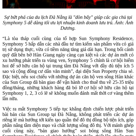
Sự bứt phá của du lịch Đà Nẵng là "đòn bẩy" giúp các gia chủ tại
Symphony 5 dễ dàng tối ưu lợi nhuận kinh doanh lưu trú. Ảnh: Ánh
Dương.
“Là tòa tháp cuối cùng của tổ hợp Sun Symphony Residence,
Symphony 5 hấp dẫn các nhà đầu tư tìm kiếm sản phẩm vừa có giá
trị sử dụng thực, vừa có tiềm năng tăng giá dài hạn. Trong bối cảnh
quỹ đất bên bờ Hàn Giang ngày càng cạn kiệt và các dự án mới có
xu hướng phát triển ra vùng ven, Symphony 5 chính là cơ hội hiếm
hoi để sở hữu căn hộ tại trung tâm Đà Nẵng với đầy đủ tiện ích 5
sao và cộng đồng cư dân văn minh”, đại diện Sun Property chia sẻ.
Đặc biệt, nếu soi chiếu với những dự án căn hộ ven sông Hàn khác
của Sun Group đã bàn giao để vận hành cho thuê thu về 25-35 triệu
đồng/tháng, những khách hàng đã bỏ lỡ cơ hội sở hữu căn hộ tại
Symphony 1, 2, 3 có lẽ sẽ không muốn đánh mất thời cơ vàng thêm
lần nữa.
Việc ra mắt Symphony 5 tiếp tục khẳng định chiến lược phát triển
bài bản của Sun Group tại Đà Nẵng, không phát triển các dự án
riêng lẻ mà hướng tới kiến tạo quần thể đô thị đồng bộ tiện ích, góp
phần nâng tầm diện mạo và chất lượng sống đô thị. Với mảnh ghép
cuối cùng này, “bản giao hưởng” soi bóng sông Hàn Sun