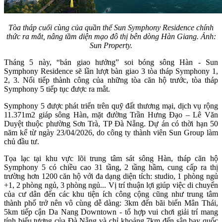
Tòa tháp cuối cùng của quần thể Sun Symphony Residence chính
thức ra mắt, nâng tầm diện mạo đô thị bên dòng Hàn Giang. Ảnh:
Sun Property.
Tháng 5 này, “bản giao hưởng” soi bóng sông Hàn - Sun
Symphony Residence sẽ lần lượt bàn giao 3 tòa tháp Symphony 1,
2, 3. Nối tiếp thành công của những tòa căn hộ trước, tòa tháp
Symphony 5 tiếp tục được ra mắt.
Symphony 5 được phát triển trên quỹ đất thương mại, dịch vụ rộng
11.371m2 giáp sông Hàn, mặt đường Trần Hưng Đạo – Lê Văn
Duyệt thuộc phường Sơn Trà, TP Đà Nẵng. Dự án có thời hạn 50
năm kể từ ngày 23/04/2026, do công ty thành viên Sun Group làm
chủ đầu tư.
Tọa lạc tại khu vực lõi trung tâm sát sông Hàn, tháp căn hộ
Symphony 5 có chiều cao 31 tầng, 2 tầng hầm, cung cấp ra thị
trường hơn 1200 căn hộ với đa dạng diện tích: studio, 1 phòng ngủ
+1, 2 phòng ngủ, 3 phòng ngủ... Vị trí thuận lợi giúp việc di chuyển
của cư dân đến các khu tiện ích công cộng cũng như trung tâm
thành phố trở nên vô cùng dễ dàng: 3km đến bãi biển Mân Thái,
5km tiếp cận Da Nang Downtown - tổ hợp vui chơi giải trí mang
tính biểu tượng của Đà Nẵng và chỉ khoảng 7km đến sân bay quốc