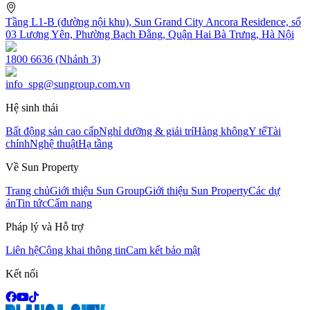
Tầng L1-B (đường nội khu), Sun Grand City Ancora Residence, số
03 Lương Yên, Phường Bạch Đằng, Quận Hai Bà Trưng, Hà Nội
1800 6636 (Nhánh 3)
info_spg@sungroup.com.vn
Hệ sinh thái
Bất động sản cao cấp
Nghỉ dưỡng & giải trí
Hàng không
Y tế
Tài
chính
Nghệ thuật
Hạ tầng
Về Sun Property
Trang chủ
Giới thiệu Sun Group
Giới thiệu Sun Property
Các dự
án
Tin tức
Cẩm nang
Pháp lý và Hỗ trợ
Liên hệ
Công khai thông tin
Cam kết bảo mật
Kết nối