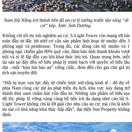
Nam Đà Nẵng trở thành bến đỗ an cư lý tưởng trước làn sóng “di
cư” kép. Ảnh: Ánh Dương.
Không chỉ tối ưu trải nghiệm an cư, S-Light Tower còn mang tới bài
toán đầu tư đắc lợi nhờ cơ cấu sản phẩm linh hoạt từ studio đến 3
phòng ngủ và penthouse. Trong đó, các dòng căn hộ studio và 1
phòng ngủ chiếm gần 80% quỹ căn, đảm bảo tính thanh khoản vượt
trội và tỷ lệ lấp đầy cao khi khai thác lưu trú. Quan trọng hơn, mỗi
tài sản tại đây đều sở hữu pháp lý minh bạch với quyền sở hữu lâu
dài - một “kim bài bảo an” vững chắc, đem đến cho gia chủ giá trị
tích sản truyền đời.
“Hội tụ trọn vẹn lực đẩy từ chiến lược mở rộng kinh tế - đô thị về
phía Nam cùng các dự án phát triển du lịch, khu vực này đang trở
thành thỏi nam châm hút vốn đầu tư. Những sản phẩm sở hữu tọa
độ lõi, pháp lý vững vàng cùng hệ tiện ích đa dạng như căn hộ S-
Light Tower không chỉ là lời giải cho nhu cầu an cư, mà còn là khối
tài sản có khả năng khai thác hấp dẫn”, đại diện Sun Property khẳng
định.