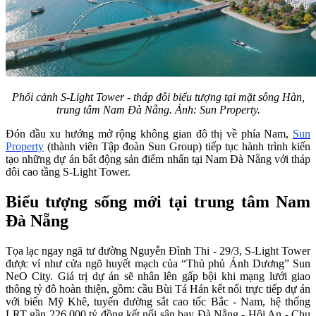
Phối cảnh S-Light Tower - tháp đôi biểu tượng tại mặt sông Hàn,
trung tâm Nam Đà Nẵng. Ảnh: Sun Property.
Đón đầu xu hướng mở rộng không gian đô thị về phía Nam,
Sun
Property
(thành viên Tập đoàn Sun Group) tiếp tục hành trình kiến
tạo những dự án bất động sản điểm nhấn tại Nam Đà Nẵng với tháp
đôi cao tầng S-Light Tower.
Biểu tượng sống mới tại trung tâm Nam
Đà Nẵng
Tọa lạc ngay ngã tư đường Nguyễn Đình Thi - 29/3, S-Light Tower
được ví như cửa ngõ huyết mạch của “Thủ phủ Ánh Dương” Sun
NeO City. Giá trị dự án sẽ nhân lên gấp bội khi mạng lưới giao
thông tỷ đô hoàn thiện, gồm: cầu Bùi Tá Hán kết nối trực tiếp dự án
với biển Mỹ Khê, tuyến đường sắt cao tốc Bắc - Nam, hệ thống
LRT gần 226.000 tỷ đồng kết nối sân bay Đà Nẵng - Hội An - Chu