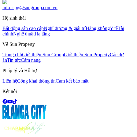
info_spg@sungroup.com.vn
Hệ sinh thái
Bất động sản cao cấp
Nghỉ dưỡng & giải trí
Hàng không
Y tế
Tài
chính
Nghệ thuật
Hạ tầng
Về Sun Property
Trang chủ
Giới thiệu Sun Group
Giới thiệu Sun Property
Các dự
án
Tin tức
Cẩm nang
Pháp lý và Hỗ trợ
Liên hệ
Công khai thông tin
Cam kết bảo mật
Kết nối