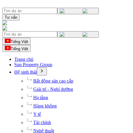
Tư vấn
Tiếng Việt
Tiếng Việt
Trang chủ
Sun Property Group
Hệ sinh thái
Bất động sản cao cấp
Giải trí - Nghỉ dưỡng
Hạ tầng
Hàng không
Y tế
Tài chính
Nghệ thuật