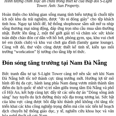
Hình tượng chim Hạc ẩn chứa trong thiết kế của tháp đôi S-Light
Tower. Ảnh: Sun Property.
Hoàn thiện cho không gian sống mang tính biểu tượng là chuỗi tiện
ích nội khu đa trải nghiệm, được "đo ni đóng giày" cho tệp khách
tinh hoa. Ngay tại khối đế, hệ thống shophouse sầm uất mở ra nhịp
sống thương mại năng động, đáp ứng trọn nhu cầu mua sắm thường
nhật. Bước lên tầng 2, một thế giới giải trí và chăm sóc sức khỏe
toàn diện chào đón cư dân với hồ bơi, phòng gym, spa, khu vui chơi
trẻ em (kids club) và khu vui chơi gia đình (family game lounge).
Cùng với đó, thư viện cũng được thiết kế tinh tế, kiến tạo môi
trường “workcation” lý tưởng cho tầng lớp trí thức.
Đón sóng tăng trưởng tại Nam Đà Nẵng
Bức tranh đầu tư tại S-Light Tower càng trở nên sắc nét khi Nam
Đà Nẵng bứt tốc trở thành cực tăng trưởng mới. Hưởng lợi từ mô
hình đô thị đa cực, hành lang phía Nam đang vươn mình thành tâm
điểm du lịch quốc tế nhờ vị trí nằm giữa trung tâm Đà Nẵng và phố
cổ Hội An, kết hợp cùng lực đẩy từ các siêu dự án "Dòng sông ánh
sáng" hay tuyến du lịch đường thủy nội địa trong tương lai. Sức bật
của khu vực càng được bồi đắp khi thành phố không chỉ tăng tốc
triển khai các khu công nghiệp trọng điểm mà còn xúc tiến kế hoạch
dịch chuyển hệ thống giáo dục, y tế, nghiên cứu khoa học và văn
hóa nghệ thuật về cực Nam.