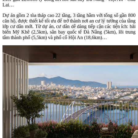
Lai…
Dự án gồm 2 tòa tháp cao 22 tầng, 3 tầng hầm với tổng số gần 800
căn hộ, được thiết kế tối ưu để trở thành nơi an cư lý tưởng của tầng
lớp cư dân mới. Từ dự án, cư dân dễ dàng tiếp cận các tiện ích: bãi
biển Mỹ Khê (2,5km), sân bay quốc tế Đà Nẵng (5km), lõi trung
tâm thành phố (5,5km) và phố cổ Hội An (18,6km)…