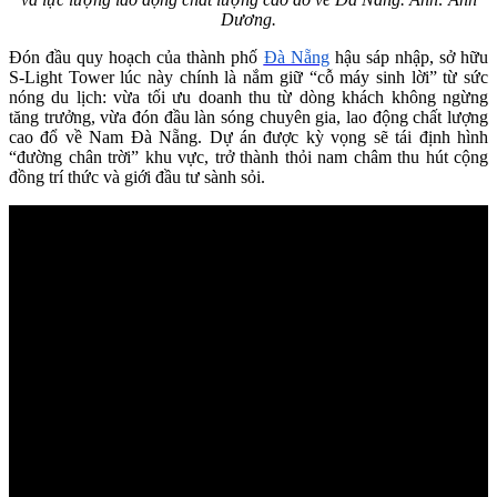
Dương.
Đón đầu quy hoạch của thành phố
Đà Nẵng
hậu sáp nhập, sở hữu
S-Light Tower lúc này chính là nắm giữ “cỗ máy sinh lời” từ sức
nóng du lịch: vừa tối ưu doanh thu từ dòng khách không ngừng
tăng trưởng, vừa đón đầu làn sóng chuyên gia, lao động chất lượng
cao đổ về Nam Đà Nẵng. Dự án được kỳ vọng sẽ tái định hình
“đường chân trời” khu vực, trở thành thỏi nam châm thu hút cộng
đồng trí thức và giới đầu tư sành sỏi.