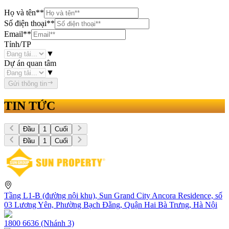
Họ và tên
**
Số điện thoại
**
Email
**
Tỉnh/TP
▼
Dự án quan tâm
▼
Gửi thông tin
TIN TỨC
Đầu
1
Cuối
Đầu
1
Cuối
Tầng L1-B (đường nội khu), Sun Grand City Ancora Residence, số
03 Lương Yên, Phường Bạch Đằng, Quận Hai Bà Trưng, Hà Nội
1800 6636 (Nhánh 3)