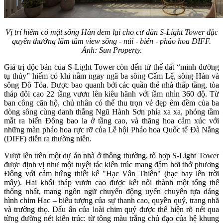
Vị trí hiếm có mặt sông Hàn đem lại cho cư dân S-Light Tower đặc
quyền thưởng lãm tầm view sông - núi - biển - pháo hoa DIFF.
Ảnh: Sun Property.
Giá trị độc bản của S-Light Tower còn đến từ thế đất “minh đường
tụ thủy” hiếm có khi nằm ngay ngã ba sông Cẩm Lệ, sông Hàn và
sông Đô Tỏa. Được bao quanh bởi các quần thể nhà thấp tầng, tòa
tháp đôi cao 22 tầng vươn lên kiêu hãnh với tầm nhìn 360 độ. Từ
ban công căn hộ, chủ nhân có thể thu trọn vẻ đẹp êm đềm của ba
dòng sông cùng danh thắng Ngũ Hành Sơn phía xa xa, phóng tầm
mắt ra biển Đông bao la ở tầng cao, và thăng hoa cảm xúc với
những màn pháo hoa rực rỡ của Lễ hội Pháo hoa Quốc tế Đà Nẵng
(DIFF) diễn ra thường niên.
Vượt lên trên một dự án nhà ở thông thường, tổ hợp S-Light Tower
được định vị như một tuyệt tác kiến trúc mang đậm hơi thở phương
Đông với cảm hứng thiết kế "Hạc Vân Thiên" (hạc bay lên trời
mây). Hai khối tháp vươn cao được kết nối thành một tổng thể
thống nhất, mang ngôn ngữ chuyển động uyển chuyển tựa dáng
hình chim Hạc – biểu tượng của sự thanh cao, quyền quý, trang nhã
và trường thọ. Dấu ấn của loài chim quý được thể hiện rõ nét qua
từng đường nét kiến trúc: từ tông màu trắng chủ đạo của hệ khung