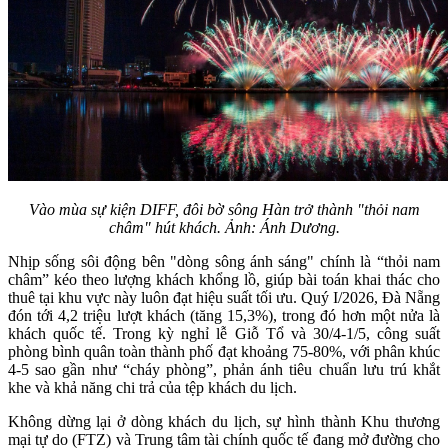
Vào mùa sự kiện DIFF, đôi bờ sông Hàn trở thành "thỏi nam
châm" hút khách. Ảnh: Ánh Dương.
Nhịp sống sôi động bên "dòng sông ánh sáng" chính là “thỏi nam
châm” kéo theo lượng khách khổng lồ, giúp bài toán khai thác cho
thuê tại khu vực này luôn đạt hiệu suất tối ưu. Quý I/2026, Đà Nẵng
đón tới 4,2 triệu lượt khách (tăng 15,3%), trong đó hơn một nửa là
khách quốc tế. Trong kỳ nghỉ lễ Giỗ Tổ và 30/4-1/5, công suất
phòng bình quân toàn thành phố đạt khoảng 75-80%, với phân khúc
4-5 sao gần như “cháy phòng”, phản ánh tiêu chuẩn lưu trú khắt
khe và khả năng chi trả của tệp khách du lịch.
Không dừng lại ở dòng khách du lịch, sự hình thành Khu thương
mại tự do (FTZ) và Trung tâm tài chính quốc tế đang mở đường cho