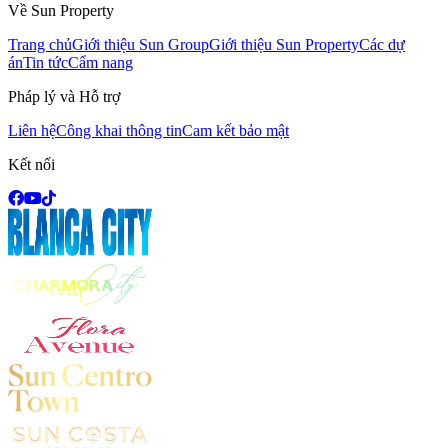
Về Sun Property
Trang chủ
Giới thiệu Sun Group
Giới thiệu Sun Property
Các dự
án
Tin tức
Cẩm nang
Pháp lý và Hỗ trợ
Liên hệ
Công khai thông tin
Cam kết bảo mật
Kết nối