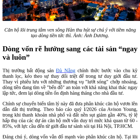
Căn hộ lõi trung tâm ven sông Hàn thu hút sự chú ý với tiềm năng
tạo dòng tiền tức thì. Ảnh: Ánh Dương.
Dòng vốn rẽ hướng sang các tài sản “ngay
và luôn”
Thị trường bất động sản
Đà Nẵng
chính thức bước vào chu kỳ
thanh lọc, kéo theo sự thay đổi triệt để trong tư duy giới đầu tư.
Thay vì phiêu lưu với những thương vụ "lướt sóng" chớp nhoáng,
dòng tiền đang tìm về "bến đỗ" an toàn với khả năng khai thác ngay
lập tức, đem lại dòng tiền ổn định hàng tháng cho nhà đầu tư.
Chính sự chuyển biến tâm lý này đã đưa phân khúc căn hộ vươn lên
dẫn dắt thị trường. Theo báo cáo quý I/2026 của Avison Young,
trong khi thanh khoản nhà phố và đất nền sụt giảm gần 40%, tỷ lệ
hấp thụ của các dự án căn hộ mới vẫn duy trì mức khả quan từ 60 -
85%, với lực cầu đến từ giới đầu tư sành sỏi tại Hà Nội, TP.HCM.
Đáng chú ý, dòng vốn vẫn đổ mạnh vào phân khúc căn hộ. Tại lõi