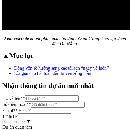
Xem video để khám phá cách chủ đầu tư Sun Group kiến tạo điểm
đến Đà Nẵng.
▲
Mục lục
Dòng vốn rẽ hướng sang các tài sản “ngay và luôn”
Lời giải cho bài toán đầu tư ven sông Hàn
Nhận thông tin dự án mới nhất
Họ và tên
**
Số điện thoại
**
Email
**
Tỉnh/TP
▼
Dự án quan tâm