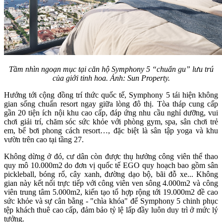
Tầm nhìn ngoạn mục tại căn hộ Symphony 5 “chuẩn gu” lưu trú
của giới tinh hoa. Ảnh: Sun Property.
Hướng tới cộng đồng trí thức quốc tế, Symphony 5 tái hiện không
gian sống chuẩn resort ngay giữa lòng đô thị. Tòa tháp cung cấp
gần 20 tiện ích nội khu cao cấp, đáp ứng nhu cầu nghỉ dưỡng, vui
chơi giải trí, chăm sóc sức khỏe với phòng gym, spa, sân chơi trẻ
em, bể bơi phong cách resort…, đặc biệt là sân tập yoga và khu
vườn trên cao tại tầng 27.
Không dừng ở đó, cư dân còn được thụ hưởng công viên thể thao
quy mô 10.000m2 do đơn vị quốc tế EGO quy hoạch bao gồm sân
pickleball, bóng rổ, cây xanh, đường dạo bộ, bãi đỗ xe... Không
gian này kết nối trực tiếp với công viên ven sông 4.000m2 và công
viên trung tâm 5.000m2, kiến tạo tổ hợp rộng tới 19.000m2 đề cao
sức khỏe và sự cân bằng - "chìa khóa" để Symphony 5 chinh phục
tệp khách thuê cao cấp, đảm bảo tỷ lệ lấp đầy luôn duy trì ở mức lý
tưởng.