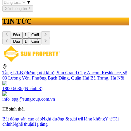
▼
Gửi thông tin
TIN TỨC
Đầu
1
Cuối
Đầu
1
Cuối
Tầng L1-B (đường nội khu), Sun Grand City Ancora Residence, số
03 Lương Yên, Phường Bạch Đằng, Quận Hai Bà Trưng, Hà Nội
1800 6636 (Nhánh 3)
info_spg@sungroup.com.vn
Hệ sinh thái
Bất động sản cao cấp
Nghỉ dưỡng & giải trí
Hàng không
Y tế
Tài
chính
Nghệ thuật
Hạ tầng