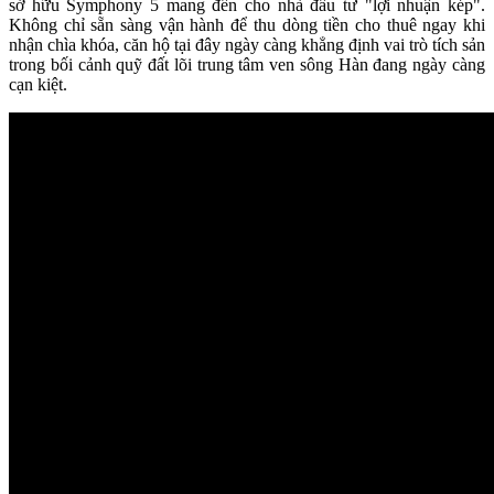
sở hữu Symphony 5 mang đến cho nhà đầu tư "lợi nhuận kép".
Không chỉ sẵn sàng vận hành để thu dòng tiền cho thuê ngay khi
nhận chìa khóa, căn hộ tại đây ngày càng khẳng định vai trò tích sản
trong bối cảnh quỹ đất lõi trung tâm ven sông Hàn đang ngày càng
cạn kiệt.