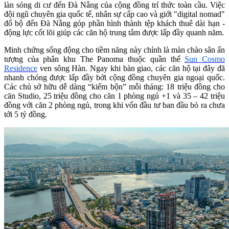
làn sóng di cư đến Đà Nẵng của cộng đồng trí thức toàn cầu. Việc
đội ngũ chuyên gia quốc tế, nhân sự cấp cao và giới "digital nomad"
đổ bộ đến Đà Nẵng góp phần hình thành tệp khách thuê dài hạn -
động lực cốt lõi giúp các căn hộ trung tâm được lấp đầy quanh năm.
Minh chứng sống động cho tiềm năng này chính là màn chào sân ấn
tượng của phân khu The Panoma thuộc quần thể
Sun Cosmo
Residence
ven sông Hàn. Ngay khi bàn giao, các căn hộ tại đây đã
nhanh chóng được lấp đầy bởi cộng đồng chuyên gia ngoại quốc.
Các chủ sở hữu dễ dàng “kiếm bộn” mỗi tháng: 18 triệu đồng cho
căn Studio, 25 triệu đồng cho căn 1 phòng ngủ +1 và 35 – 42 triệu
đồng với căn 2 phòng ngủ, trong khi vốn đầu tư ban đầu bỏ ra chưa
tới 5 tỷ đồng.