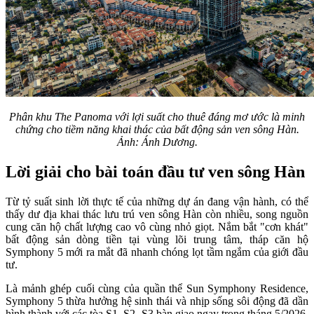
Phân khu The Panoma với lợi suất cho thuê đáng mơ ước là minh
chứng cho tiềm năng khai thác của bất động sản ven sông Hàn.
Ảnh: Ánh Dương.
Lời giải cho bài toán đầu tư ven sông Hàn
Từ tỷ suất sinh lời thực tế của những dự án đang vận hành, có thể
thấy dư địa khai thác lưu trú ven sông Hàn còn nhiều, song nguồn
cung căn hộ chất lượng cao vô cùng nhỏ giọt. Nắm bắt "cơn khát"
bất động sản dòng tiền tại vùng lõi trung tâm, tháp căn hộ
Symphony 5 mới ra mắt đã nhanh chóng lọt tầm ngắm của giới đầu
tư.
Là mảnh ghép cuối cùng của quần thể Sun Symphony Residence,
Symphony 5 thừa hưởng hệ sinh thái và nhịp sống sôi động đã dần
hình thành với các tòa S1, S2, S3 bàn giao ngay trong tháng 5/2026.