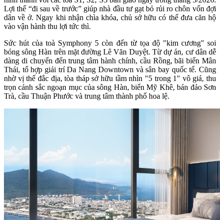
Lợi thế “đi sau về trước” giúp nhà đầu tư gạt bỏ rủi ro chôn vốn đợi
dân về ở. Ngay khi nhận chìa khóa, chủ sở hữu có thể đưa căn hộ
vào vận hành thu lợi tức thì.
Sức hút của toà Symphony 5 còn đến từ tọa độ "kim cương" soi
bóng sông Hàn trên mặt đường Lê Văn Duyệt. Từ dự án, cư dân dễ
dàng di chuyển đến trung tâm hành chính, cầu Rồng, bãi biển Mân
Thái, tổ hợp giải trí Da Nang Downtown và sân bay quốc tế. Cũng
nhờ vị thế đắc địa, tòa tháp sở hữu tầm nhìn "5 trong 1" vô giá, thu
trọn cảnh sắc ngoạn mục của sông Hàn, biển Mỹ Khê, bán đảo Sơn
Trà, cầu Thuận Phước và trung tâm thành phố hoa lệ.