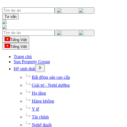
Tư vấn
Tiếng Việt
Tiếng Việt
Trang chủ
Sun Property Group
Hệ sinh thái
Bất động sản cao cấp
Giải trí - Nghỉ dưỡng
Hạ tầng
Hàng không
Y tế
Tài chính
Nghệ thuật