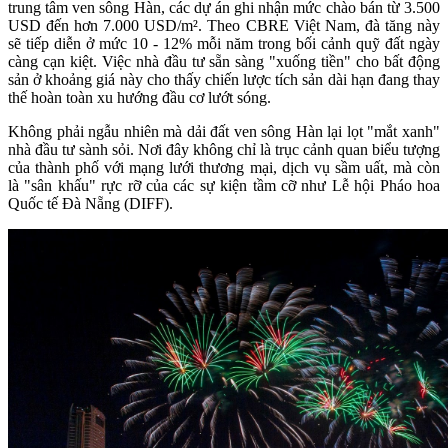
trung tâm ven sông Hàn, các dự án ghi nhận mức chào bán từ 3.500
USD đến hơn 7.000 USD/m². Theo CBRE Việt Nam, đà tăng này
sẽ tiếp diễn ở mức 10 - 12% mỗi năm trong bối cảnh quỹ đất ngày
càng cạn kiệt. Việc nhà đầu tư sẵn sàng "xuống tiền" cho bất động
sản ở khoảng giá này cho thấy chiến lược tích sản dài hạn đang thay
thế hoàn toàn xu hướng đầu cơ lướt sóng.
Không phải ngẫu nhiên mà dải đất ven sông Hàn lại lọt "mắt xanh"
nhà đầu tư sành sỏi. Nơi đây không chỉ là trục cảnh quan biểu tượng
của thành phố với mạng lưới thương mại, dịch vụ sầm uất, mà còn
là "sân khấu" rực rỡ của các sự kiện tầm cỡ như Lễ hội Pháo hoa
Quốc tế Đà Nẵng (DIFF).