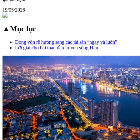
19/05/2026
▲
Mục lục
Dòng vốn rẽ hướng sang các tài sản “ngay và luôn”
Lời giải cho bài toán đầu tư ven sông Hàn