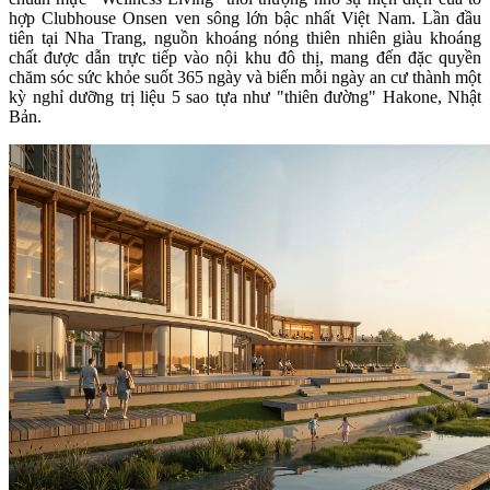
hợp Clubhouse Onsen ven sông lớn bậc nhất Việt Nam. Lần đầu
tiên tại Nha Trang, nguồn khoáng nóng thiên nhiên giàu khoáng
chất được dẫn trực tiếp vào nội khu đô thị, mang đến đặc quyền
chăm sóc sức khỏe suốt 365 ngày và biến mỗi ngày an cư thành một
kỳ nghỉ dưỡng trị liệu 5 sao tựa như "thiên đường" Hakone, Nhật
Bản.