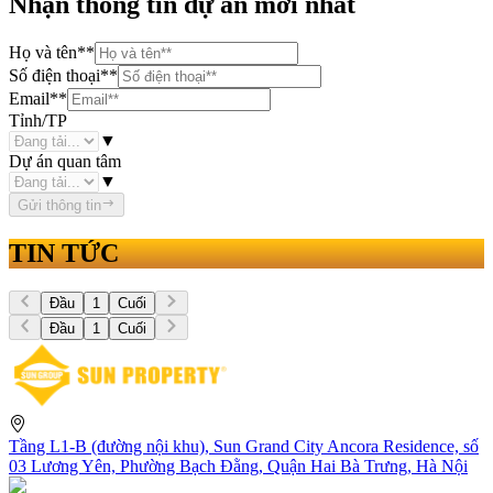
Nhận thông tin dự án mới nhất
Họ và tên
**
Số điện thoại
**
Email
**
Tỉnh/TP
▼
Dự án quan tâm
▼
Gửi thông tin
TIN TỨC
Đầu
1
Cuối
Đầu
1
Cuối
Tầng L1-B (đường nội khu), Sun Grand City Ancora Residence, số
03 Lương Yên, Phường Bạch Đằng, Quận Hai Bà Trưng, Hà Nội