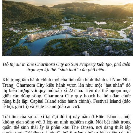
Đô thị all-in-one Charmora City do Sun Property kiến tạo, phô diễn
trọn vẹn lợi thế “sinh thái” của phố biển.
Khi trung tâm hành chính mới của tỉnh dần hình thành tại Nam Nha
Trang, Charmora City kiêu hãnh vươn lên như một "hạt nhân" đô
thị biểu tượng với quy mô xấp xỉ 227 ha. Trên địa thế ngoạn mục
giữa các dòng sông, Charmora City quy hoạch ba hòn đảo chức
năng biệt lập: Capital Island (đảo hành chính), Festival Island (đảo
lễ hội, giải trí) và Elite Island (đảo an cư).
Trái tim của sự xa xỉ tại đại đô thị này nằm ở Elite Island – một
không gian sống với 3 lớp an ninh nghiêm ngặt. Nổi bật nhất trong
quần thể sinh thái ấy là phân khu The Onsen, nơi đang thiết lập
chuẩn mực "Wellness Living" thời thượng nhờ sự hiện diện của tổ