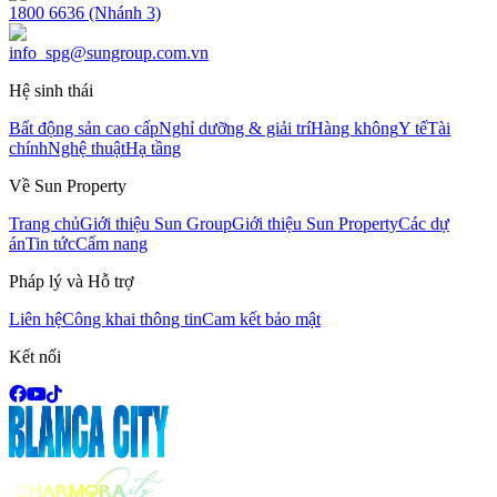
1800 6636 (Nhánh 3)
info_spg@sungroup.com.vn
Hệ sinh thái
Bất động sản cao cấp
Nghỉ dưỡng & giải trí
Hàng không
Y tế
Tài
chính
Nghệ thuật
Hạ tầng
Về Sun Property
Trang chủ
Giới thiệu Sun Group
Giới thiệu Sun Property
Các dự
án
Tin tức
Cẩm nang
Pháp lý và Hỗ trợ
Liên hệ
Công khai thông tin
Cam kết bảo mật
Kết nối