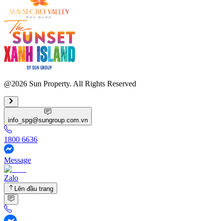
@2026 Sun Property. All Rights Reserved
info_spg@sungroup.com.vn
1800 6636
Message
Zalo
Lên đầu trang