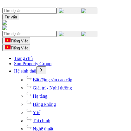
Tư vấn
Tiếng Việt
Tiếng Việt
Trang chủ
Sun Property Group
Hệ sinh thái
Bất động sản cao cấp
Giải trí - Nghỉ dưỡng
Hạ tầng
Hàng không
Y tế
Tài chính
Nghệ thuật