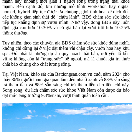
mạnh hay khoảng thời gian 1 người sống trong trạng thái khỏe
mạnh. Bên cạnh đó, khi những mô hình workation hay digital
nomad, hybrid tiếp tục được ưa chuộng, giới tinh hoa xê dịch đến
các không gian sinh thái để "chữa lành", BĐS chăm sóc sức khỏe
tiếp tục khẳng định sự vươn mình. Nhờ vậy, dòng BĐS này luôn
định giá cao hơn 10-30% và có giá bán lại vượt trội hơn 10-25%
thông thường.
​Tuy nhiên, theo các chuyên gia BĐS chăm sóc sức khỏe đúng nghĩa
không chỉ dừng lại ở việc đặt thêm vài chậu cây, vườn hoa hay khu
spa. Đó phải là những dự án quy hoạch bài bản, nơi yếu tố bền
vững không còn là “trang sức” bề ngoài, mà là chuỗi giá trị thực
chất bảo chứng cho chất lượng sống.
Tại Việt Nam, khảo sát của Batdongsan.com.vn cuối năm 2024 cho
thấy 86% người tham gia quan tâm đến nhà ở xanh và 88% sẵn sàng
trả thêm tiền và 88% sẵn sàng chi trả thêm tiền cho tiêu chí này.
Song song, du lịch chăm sóc sức khỏe Việt Nam còn được dự báo
đạt mức tăng trưởng 9,3%/năm, vượt bình quân toàn cầu.