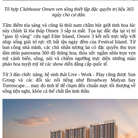
Tổ hợp Clubhouse Onsen ven sông thiết lập đặc quyền trị liệu 365
ngày cho cư dân.
Tâm điểm tỏa sáng và cũng là thỏi nam châm hút giới tinh hoa lúc
này chính là tòa tháp Onsen 3 sắp ra mắt. Tọa lạc đắc địa tại vị trí
"giao lộ vàng" cửa ngõ Elite Island, Onsen 3 kết nối trực tiếp với
nhịp sống giải trí rực rỡ, bất tận ngày đêm của Festival Island. Từ
ban công nhà mình, các chủ nhân tương lai có đặc quyền thu trọn
tầm nhìn panorama 360 độ thăng hoa, thỏa sức ngắm nhìn trọn vẹn
mỹ cảnh biển, sông, núi và chiêm ngưỡng trực diện những màn
pháo hoa tuyệt mỹ từ các show diễn đẳng cấp quốc tế.
Từ 3 đảo chức năng, hệ sinh thái Live - Work - Play cũng được Sun
Group và các đối tác nổi tiếng như Broadway Malyan hay
Turenscape… may đo tinh tế để chạm đến chuẩn mực tối thượng về
sống tiện nghi, khỏe cả thể chất lẫn tinh thần.