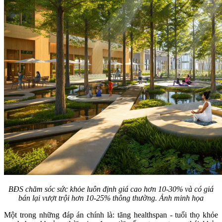
BĐS chăm sóc sức khỏe luôn định giá cao hơn 10-30% và có giá
bán lại vượt trội hơn 10-25% thông thường. Ảnh minh họa
Một trong những đáp án chính là: tăng healthspan - tuổi thọ khỏe