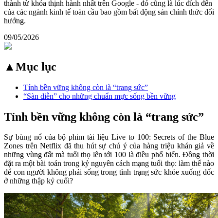
thành từ khóa thịnh hành nhất trên Google - đó cũng là lúc đích đến
của các ngành kinh tế toàn cầu bao gồm bất động sản chính thức đổi
hướng.
09/05/2026
▲
Mục lục
Tính bền vững không còn là “trang sức”
“Sàn diễn” cho những chuẩn mực sống bền vững
Tính bền vững không còn là “trang sức”
​​Sự bùng nổ của bộ phim tài liệu Live to 100: Secrets of the Blue
Zones trên Netflix đã thu hút sự chú ý của hàng triệu khán giả về
những vùng đất mà tuổi thọ lên tới 100 là điều phổ biến. Đồng thời
đặt ra một bài toán trong kỷ nguyên cách mạng tuổi thọ: làm thế nào
để con người không phải sống trong tình trạng sức khỏe xuống dốc
ở những thập kỷ cuối?