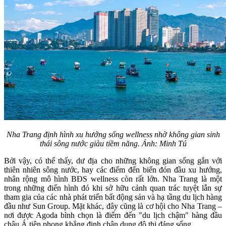
Nha Trang định hình xu hướng sống wellness nhờ không gian sinh
thái sông nước giàu tiềm năng. Ảnh: Minh Tú
Bởi vậy, ​có thể thấy, dư địa cho những không gian sống gắn với
thiên nhiên sông nước, hay các điểm đến biển đón đầu xu hướng,
nhân rộng mô hình BĐS wellness còn rất lớn. Nha Trang là một
trong những điển hình đó khi sở hữu cảnh quan trác tuyệt lẫn sự
tham gia của các nhà phát triển bất động sản và hạ tầng du lịch hàng
đầu như Sun Group. Mặt khác, đây cũng là cơ hội cho Nha Trang –
nơi được Agoda bình chọn là điểm đến "du lịch chậm" hàng đầu
châu Á tiên phong khẳng định chân dung đô thị đáng sống.