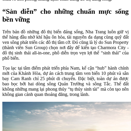
“Sàn diễn” cho những chuẩn mực sống
bền vững
Trên bản đồ những đô thị biển đáng sống, Nha Trang luôn giữ vị
thế hàng đầu nhờ khí hậu ôn hòa, tài nguyên đa dạng cùng quỹ đất
ven sông phát triển các đô thị tầm cỡ. Đó cũng là lý do Sun Property
(thành viên Sun Group) chọn nơi đây để kiến tạo Charmora City -
đô thị sinh thái all-in-one, phô diễn trọn vẹn lợi thế “sinh thái” của
phố biển.
Tọa lạc tại tâm điểm phát triển phía Nam, kế cận “hub” hành chính
mới của Khánh Hòa, dự án cách trung tâm ven biển 10 phút và sân
bay Cam Ranh chỉ 25 phút di chuyển. Đặc biệt, toàn dự án được
bao bọc bởi hai dòng sông Quán Trường và sông Tắc. Thế đất
không những mang lại phong thủy “tụ thủy sinh tài” mà còn tạo nên
không gian cảnh quan thoáng đãng, trong lành.