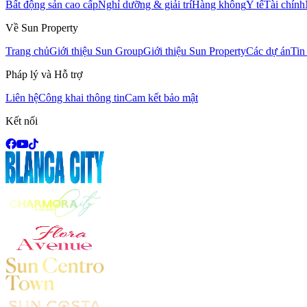
Bất động sản cao cấp
Nghỉ dưỡng & giải trí
Hàng không
Y tế
Tài chính
Về Sun Property
Trang chủ
Giới thiệu Sun Group
Giới thiệu Sun Property
Các dự án
Tin
Pháp lý và Hỗ trợ
Liên hệ
Công khai thông tin
Cam kết bảo mật
Kết nối