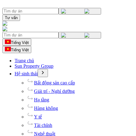
Tư vấn
Tiếng Việt
Tiếng Việt
Trang chủ
Sun Property Group
Hệ sinh thái
Bất động sản cao cấp
Giải trí - Nghỉ dưỡng
Hạ tầng
Hàng không
Y tế
Tài chính
Nghệ thuật