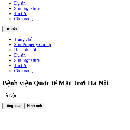
Dự án
Sun Signature
Tin tức
Cẩm nang
Tư vấn
Trang chủ
Sun Property Group
Hệ sinh thái
Dự án
Sun Signature
Tin tức
Cẩm nang
Bệnh viện Quốc tế Mặt Trời Hà Nội
Hà Nội
Tổng quan
Hình ảnh