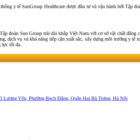
hệ thống y tế SunGroup Healthcare được đầu tư và vận hành bởi Tập đ
ập đoàn Sun Group trải dài khắp Việt Nam với cơ sở vật chất đẳng c
ợng, dịch vụ và khả năng tiếp cận xuất sắc, xây dựng môi trường y tế m
lực tối đa.
 03 Lương Yên, Phường Bạch Đằng, Quận Hai Bà Trưng, Hà Nội