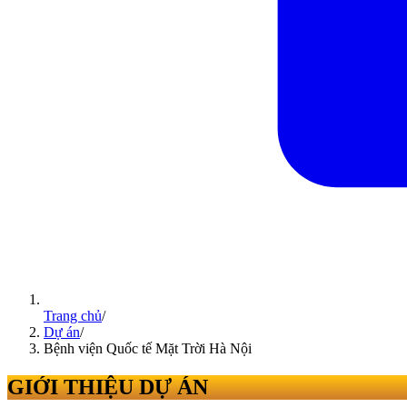
Trang chủ
/
Dự án
/
Bệnh viện Quốc tế Mặt Trời Hà Nội
GIỚI THIỆU DỰ ÁN