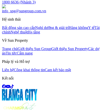
1800 6636 (Nhánh 3)
info_spg@sungroup.com.vn
Hệ sinh thái
Bất động sản cao cấp
Nghỉ dưỡng & giải trí
Hàng không
Y tế
Tài
chính
Nghệ thuật
Hạ tầng
Về Sun Property
Trang chủ
Giới thiệu Sun Group
Giới thiệu Sun Property
Các dự
án
Tin tức
Cẩm nang
Pháp lý và Hỗ trợ
Liên hệ
Công khai thông tin
Cam kết bảo mật
Kết nối