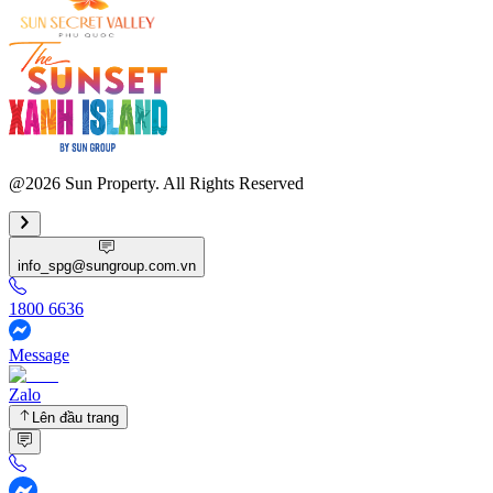
@2026 Sun Property. All Rights Reserved
info_spg@sungroup.com.vn
1800 6636
Message
Zalo
Lên đầu trang