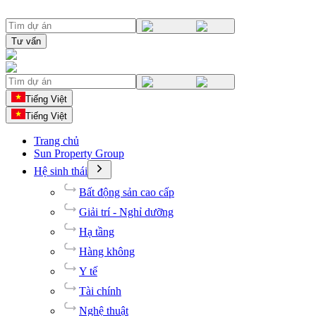
Tư vấn
Tiếng Việt
Tiếng Việt
Trang chủ
Sun Property Group
Hệ sinh thái
Bất động sản cao cấp
Giải trí - Nghỉ dưỡng
Hạ tầng
Hàng không
Y tế
Tài chính
Nghệ thuật