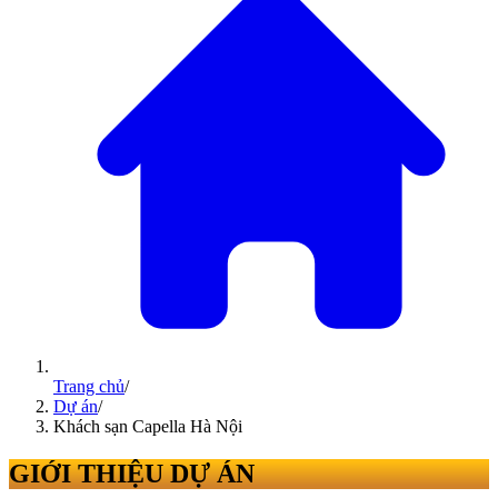
Trang chủ
/
Dự án
/
Khách sạn Capella Hà Nội
GIỚI THIỆU DỰ ÁN