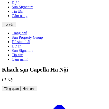
Dự án
Sun Signature
Tin tức
Cẩm nang
Tư vấn
Trang chủ
Sun Property Group
Hệ sinh thái
Dự án
Sun Signature
Tin tức
Cẩm nang
Khách sạn Capella Hà Nội
Hà Nội
Tổng quan
Hình ảnh