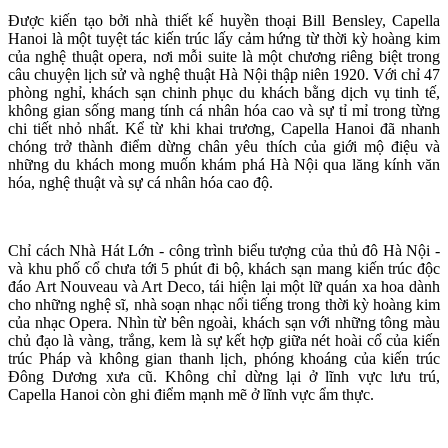
Được kiến tạo bởi nhà thiết kế huyền thoại Bill Bensley, Capella
Hanoi là một tuyệt tác kiến trúc lấy cảm hứng từ thời kỳ hoàng kim
của nghệ thuật opera, nơi mỗi suite là một chương riêng biệt trong
câu chuyện lịch sử và nghệ thuật Hà Nội thập niên 1920. Với chỉ 47
phòng nghỉ, khách sạn chinh phục du khách bằng dịch vụ tinh tế,
không gian sống mang tính cá nhân hóa cao và sự tỉ mỉ trong từng
chi tiết nhỏ nhất. Kể từ khi khai trương, Capella Hanoi đã nhanh
chóng trở thành điểm dừng chân yêu thích của giới mộ điệu và
những du khách mong muốn khám phá Hà Nội qua lăng kính văn
hóa, nghệ thuật và sự cá nhân hóa cao độ.
Chỉ cách Nhà Hát Lớn - công trình biểu tượng của thủ đô Hà Nội -
và khu phố cổ chưa tới 5 phút đi bộ, khách sạn mang kiến trúc độc
đáo Art Nouveau và Art Deco, tái hiện lại một lữ quán xa hoa dành
cho những nghệ sĩ, nhà soạn nhạc nổi tiếng trong thời kỳ hoàng kim
của nhạc Opera. Nhìn từ bên ngoài, khách sạn với những tông màu
chủ đạo là vàng, trắng, kem là sự kết hợp giữa nét hoài cổ của kiến
trúc Pháp và không gian thanh lịch, phóng khoáng của kiến trúc
Đông Dương xưa cũ. Không chỉ dừng lại ở lĩnh vực lưu trú,
Capella Hanoi còn ghi điểm mạnh mẽ ở lĩnh vực ẩm thực.