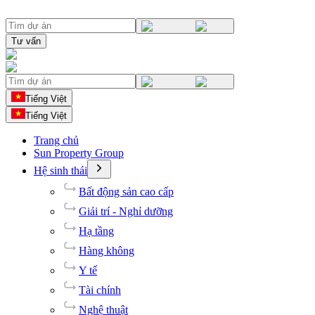
Tư vấn
Tiếng Việt
Tiếng Việt
Trang chủ
Sun Property Group
Hệ sinh thái
Bất động sản cao cấp
Giải trí - Nghỉ dưỡng
Hạ tầng
Hàng không
Y tế
Tài chính
Nghệ thuật