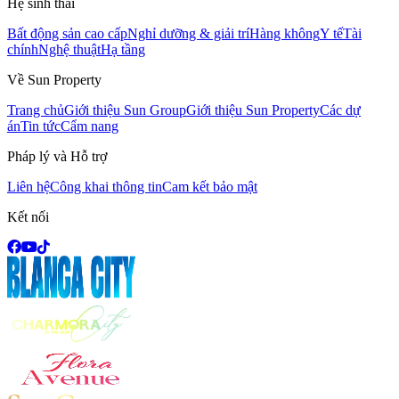
Hệ sinh thái
Bất động sản cao cấp
Nghỉ dưỡng & giải trí
Hàng không
Y tế
Tài
chính
Nghệ thuật
Hạ tầng
Về Sun Property
Trang chủ
Giới thiệu Sun Group
Giới thiệu Sun Property
Các dự
án
Tin tức
Cẩm nang
Pháp lý và Hỗ trợ
Liên hệ
Công khai thông tin
Cam kết bảo mật
Kết nối