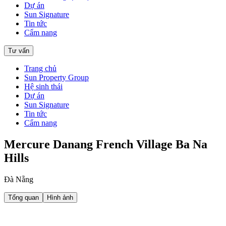
Dự án
Sun Signature
Tin tức
Cẩm nang
Tư vấn
Trang chủ
Sun Property Group
Hệ sinh thái
Dự án
Sun Signature
Tin tức
Cẩm nang
Mercure Danang French Village Ba Na
Hills
Đà Nẵng
Tổng quan
Hình ảnh