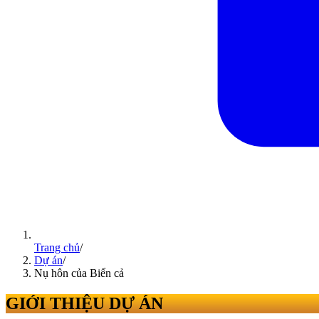
Trang chủ
/
Dự án
/
Nụ hôn của Biển cả
GIỚI THIỆU DỰ ÁN