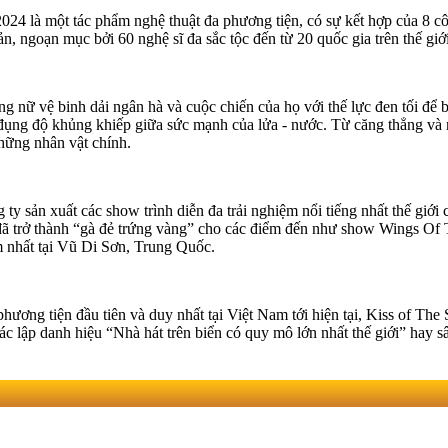
2024 là một tác phẩm nghệ thuật đa phương tiện, có sự kết hợp của 8 cô
n, ngoạn mục bởi 60 nghệ sĩ đa sắc tộc đến từ 20 quốc gia trên thế giớ
ùng nữ vệ binh dải ngân hà và cuộc chiến của họ với thế lực đen tối để
c đụng độ khủng khiếp giữa sức mạnh của lửa - nước. Từ căng thẳng và
hững nhân vật chính.
 sản xuất các show trình diễn đa trải nghiệm nổi tiếng nhất thế giới 
đó đã trở thành “gà đẻ trứng vàng” cho các điểm đến như show Wings Of
 nhất tại Vũ Di Sơn, Trung Quốc.
hương tiện đầu tiên và duy nhất tại Việt Nam tới hiện tại, Kiss of Th
lập danh hiệu “Nhà hát trên biển có quy mô lớn nhất thế giới” hay sân