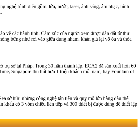
ng nghệ trình diễn gồm: lửa, nước, laser, ánh sáng, âm nhạc, hình
i.
 bảo vệ các hành tinh. Cảm xúc của người xem được dẫn dắt từ thư
 nóng bừng như rơi vào giữa dung nham, khán giả lại vỡ òa và thỏa
có trụ sở tại Pháp. Trong 30 năm thành lập, ECA2 đã sản xuất hơn 60
 Time, Singapore thu hút hơn 1 triệu khách mỗi năm, hay Fountain of
e Sea sở hữu những công nghệ tân tiến và quy mô lớn hàng đầu thế
 khấu có 3 vòm chiếu liên tiếp và 300 thiết bị được dùng để thiết lập