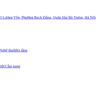
 03 Lương Yên, Phường Bạch Đằng, Quận Hai Bà Trưng, Hà Nội
Nghệ thuật
Hạ tầng
 tức
Cẩm nang