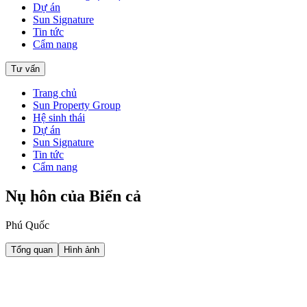
Dự án
Sun Signature
Tin tức
Cẩm nang
Tư vấn
Trang chủ
Sun Property Group
Hệ sinh thái
Dự án
Sun Signature
Tin tức
Cẩm nang
Nụ hôn của Biển cả
Phú Quốc
Tổng quan
Hình ảnh