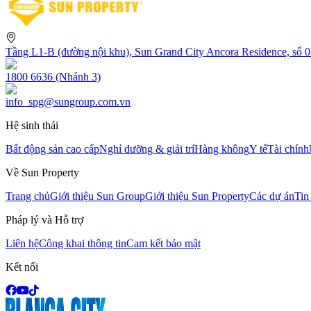
Tầng L1-B (đường nội khu), Sun Grand City Ancora Residence, số
1800 6636 (Nhánh 3)
info_spg@sungroup.com.vn
Hệ sinh thái
Bất động sản cao cấp
Nghỉ dưỡng & giải trí
Hàng không
Y tế
Tài chính
Về Sun Property
Trang chủ
Giới thiệu Sun Group
Giới thiệu Sun Property
Các dự án
Tin
Pháp lý và Hỗ trợ
Liên hệ
Công khai thông tin
Cam kết bảo mật
Kết nối