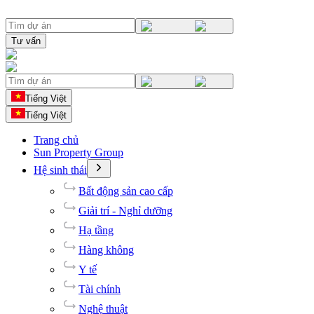
Tư vấn
Tiếng Việt
Tiếng Việt
Trang chủ
Sun Property Group
Hệ sinh thái
Bất động sản cao cấp
Giải trí - Nghỉ dưỡng
Hạ tầng
Hàng không
Y tế
Tài chính
Nghệ thuật