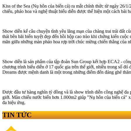
Kiss of the Sea (Nụ hôn của biển cả) ra mắt chính thức từ ngày 26/1/
chiếu, pháo hoa và nghệ thuật biểu diễn được thể hiện một cách bài bả
Show diễn kể câu chuyện tình yêu lãng mạn của chàng trai trái đất c
thái bên bãi biển tuyệt đẹp đến hồi hộp cao trào khi chứng kiến cuộ
mãn giữa những màn pháo hoa rợp trời chúc mừng chiến thắng của n
Show diễn là sản phẩm của tập đoàn Sun Group kết hợp ECA2 - công ty
chương trình biểu diễn ở 17 quốc gia trên thế giới, nhiều trong số 
Dreams được mệnh danh là một trong những điểm đến đáng ghé thăm
Được đầu tư hàng nghìn tỷ đồng và là show trình diễn công nghệ đa p
giới. Màn chiếu nước biển hơn 1.000m2 giúp "Nụ hôn của biển cả" xác 
đa hiệu ứng.
TIN TỨC