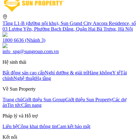
Tầng L1-B (đường nội khu), Sun Grand City Ancora Residence, số
03 Lương Yên, Phường Bạch Đằng, Quận Hai Bà Trưng, Hà Nội
1800 6636 (Nhánh 3)
info_spg@sungroup.com.vn
Hệ sinh thái
Bất động sản cao cấp
Nghỉ dưỡng & giải trí
Hàng không
Y tế
Tài
chính
Nghệ thuật
Hạ tầng
Về Sun Property
Trang chủ
Giới thiệu Sun Group
Giới thiệu Sun Property
Các dự
án
Tin tức
Cẩm nang
Pháp lý và Hỗ trợ
Liên hệ
Công khai thông tin
Cam kết bảo mật
Kết nối