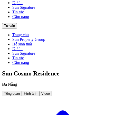
Dự án
Sun Signature
Tin tức
Cẩm nang
Tư vấn
Trang chủ
Sun Property Group
Hệ sinh thái
Dự án
Sun Signature
Tin tức
Cẩm nang
Sun Cosmo Residence
Đà Nẵng
Tổng quan
Hình ảnh
Video