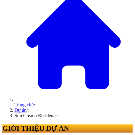
Trang chủ
/
Dự án
/
Sun Cosmo Residence
GIỚI THIỆU DỰ ÁN