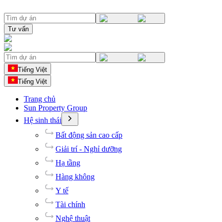
Tư vấn
Tiếng Việt
Tiếng Việt
Trang chủ
Sun Property Group
Hệ sinh thái
Bất động sản cao cấp
Giải trí - Nghỉ dưỡng
Hạ tầng
Hàng không
Y tế
Tài chính
Nghệ thuật