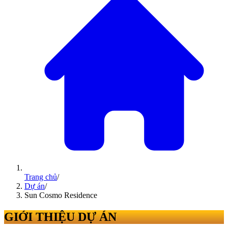
Trang chủ
/
Dự án
/
Sun Cosmo Residence
GIỚI THIỆU DỰ ÁN