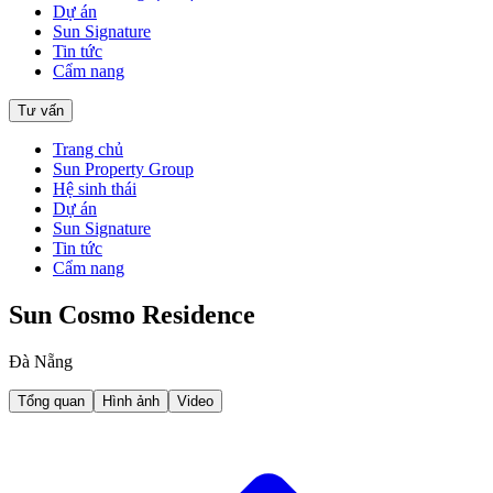
Dự án
Sun Signature
Tin tức
Cẩm nang
Tư vấn
Trang chủ
Sun Property Group
Hệ sinh thái
Dự án
Sun Signature
Tin tức
Cẩm nang
Sun Cosmo Residence
Đà Nẵng
Tổng quan
Hình ảnh
Video