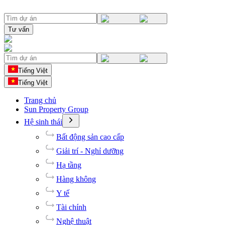
Tư vấn
Tiếng Việt
Tiếng Việt
Trang chủ
Sun Property Group
Hệ sinh thái
Bất động sản cao cấp
Giải trí - Nghỉ dưỡng
Hạ tầng
Hàng không
Y tế
Tài chính
Nghệ thuật