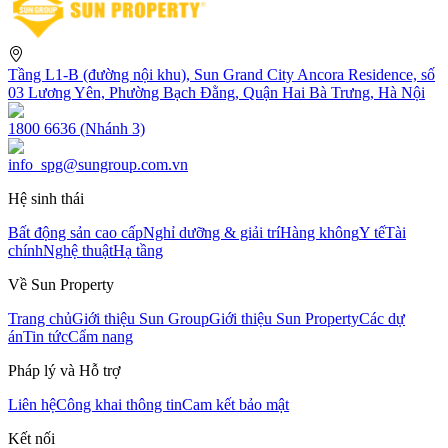
Tầng L1-B (đường nội khu), Sun Grand City Ancora Residence, số
03 Lương Yên, Phường Bạch Đằng, Quận Hai Bà Trưng, Hà Nội
1800 6636 (Nhánh 3)
info_spg@sungroup.com.vn
Hệ sinh thái
Bất động sản cao cấp
Nghỉ dưỡng & giải trí
Hàng không
Y tế
Tài
chính
Nghệ thuật
Hạ tầng
Về Sun Property
Trang chủ
Giới thiệu Sun Group
Giới thiệu Sun Property
Các dự
án
Tin tức
Cẩm nang
Pháp lý và Hỗ trợ
Liên hệ
Công khai thông tin
Cam kết bảo mật
Kết nối