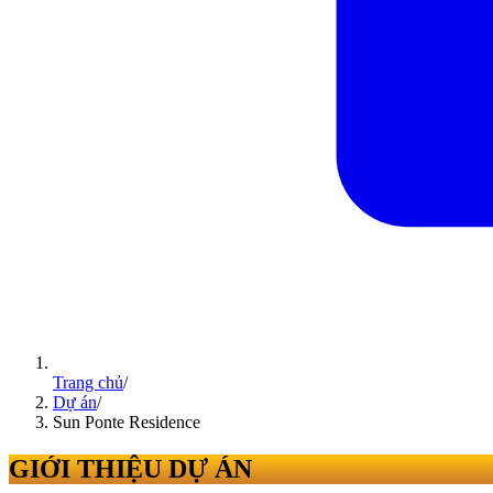
Trang chủ
/
Dự án
/
Sun Ponte Residence
GIỚI THIỆU DỰ ÁN