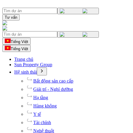
Tư vấn
Tiếng Việt
Tiếng Việt
Trang chủ
Sun Property Group
Hệ sinh thái
Bất động sản cao cấp
Giải trí - Nghỉ dưỡng
Hạ tầng
Hàng không
Y tế
Tài chính
Nghệ thuật