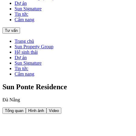
Dự án
Sun Signature
Tin tức
Cẩm nang
Tư vấn
Trang chủ
Sun Property Group
Hệ sinh thái
Dự án
Sun Signature
Tin tức
Cẩm nang
Sun Ponte Residence
Đà Nẵng
Tổng quan
Hình ảnh
Video