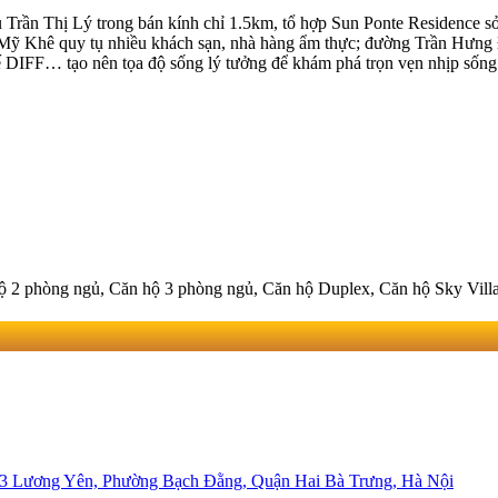
 Trần Thị Lý trong bán kính chỉ 1.5km, tổ hợp Sun Ponte Residence s
ển Mỹ Khê quy tụ nhiều khách sạn, nhà hàng ẩm thực; đường Trần Hưng
ế DIFF… tạo nên tọa độ sống lý tưởng để khám phá trọn vẹn nhịp sống
 2 phòng ngủ, Căn hộ 3 phòng ngủ, Căn hộ Duplex, Căn hộ Sky Villa,
 03 Lương Yên, Phường Bạch Đằng, Quận Hai Bà Trưng, Hà Nội