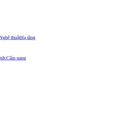
Nghệ thuật
Hạ tầng
 tức
Cẩm nang