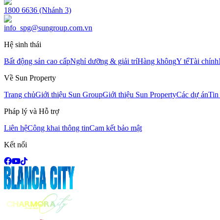
1800 6636 (Nhánh 3)
info_spg@sungroup.com.vn
Hệ sinh thái
Bất động sản cao cấp
Nghỉ dưỡng & giải trí
Hàng không
Y tế
Tài chính
Về Sun Property
Trang chủ
Giới thiệu Sun Group
Giới thiệu Sun Property
Các dự án
Tin
Pháp lý và Hỗ trợ
Liên hệ
Công khai thông tin
Cam kết bảo mật
Kết nối