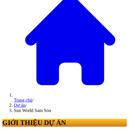
Trang chủ
/
Dự án
/
Sun World Sam Son
GIỚI THIỆU DỰ ÁN