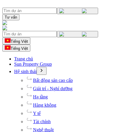
Tư vấn
Tiếng Việt
Tiếng Việt
Trang chủ
Sun Property Group
Hệ sinh thái
Bất động sản cao cấp
Giải trí - Nghỉ dưỡng
Hạ tầng
Hàng không
Y tế
Tài chính
Nghệ thuật