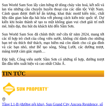
Sun World Sam Son lấy cảm hứng từ dòng chảy văn hoá, kết nối và
lan tỏa những câu chuyện huyền thoại của các dân tộc Việt Nam.
Cảnh quan được thiết kế ấn tượng, khai thác motif kiến trúc, chất
liệu dân gian bản địa hài hòa với phong cách kiến trúc quốc tế. Dự
kiến khi hoàn thành sẽ tạo ra một không gian vui chơi giải trí mới
mẻ, hiện đại, thu hút du khách khi đến Sầm Sơn.
Sun World Sam Son đã chính thức mở cửa từ năm 2024, mang tới
các tổ hợp trò chơi của công viên nước, không chỉ dành cho những
bạn trẻ ưa thích thử thách, mạo hiểm mà còn dành cho cả gia đình
và các bạn nhỏ, như Bể tạo sóng, Sông Lười, các đường trượt,
máng trượt cảm giác mạnh…
Đặc biệt, Công viên nước Sầm Sơn có những tổ hợp, đường trượt
lần đầu tiên xuất hiện và cao nhất Châu Á.
TIN TỨC
Tầng L1-B (đường nội khu), Sun Grand City Ancora Residence, số