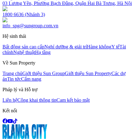
03 Lương Yên, Phường Bạch Đằng, Quận Hai Bà Trưng, Hà Nội
1800 6636 (Nhánh 3)
info_spg@sungroup.com.vn
Hệ sinh thái
Bất động sản cao cấp
Nghỉ dưỡng & giải trí
Hàng không
Y tế
Tài
chính
Nghệ thuật
Hạ tầng
Về Sun Property
Trang chủ
Giới thiệu Sun Group
Giới thiệu Sun Property
Các dự
án
Tin tức
Cẩm nang
Pháp lý và Hỗ trợ
Liên hệ
Công khai thông tin
Cam kết bảo mật
Kết nối