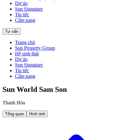
Dự án
Sun Signature
Tin tức
Cẩm nang
Tư vấn
Trang chủ
Sun Property Group
Hệ sinh thái
Dự án
Sun Signature
Tin tức
Cẩm nang
Sun World Sam Son
Thanh Hóa
Tổng quan
Hình ảnh