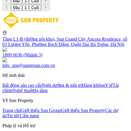
Đầu
1
Cuối
Đầu
1
Cuối
Tầng L1-B (đường nội khu), Sun Grand City Ancora Residence, số
03 Lương Yên, Phường Bạch Đằng, Quận Hai Bà Trưng, Hà Nội
1800 6636 (Nhánh 3)
info_spg@sungroup.com.vn
Hệ sinh thái
Bất động sản cao cấp
Nghỉ dưỡng & giải trí
Hàng không
Y tế
Tài
chính
Nghệ thuật
Hạ tầng
Về Sun Property
Trang chủ
Giới thiệu Sun Group
Giới thiệu Sun Property
Các dự
án
Tin tức
Cẩm nang
Pháp lý và Hỗ trợ