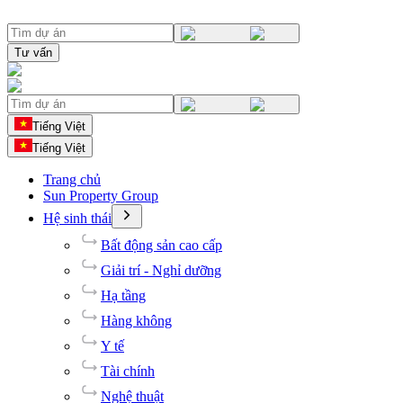
Tư vấn
Tiếng Việt
Tiếng Việt
Trang chủ
Sun Property Group
Hệ sinh thái
Bất động sản cao cấp
Giải trí - Nghỉ dưỡng
Hạ tầng
Hàng không
Y tế
Tài chính
Nghệ thuật