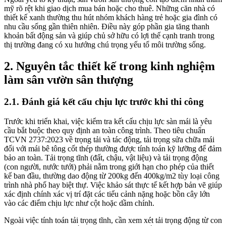
mỹ rõ rệt khi giao dịch mua bán hoặc cho thuê. Những căn nhà có
thiết kế xanh thường thu hút nhóm khách hàng trẻ hoặc gia đình có
nhu cầu sống gần thiên nhiên. Điều này góp phần gia tăng thanh
khoản bất động sản và giúp chủ sở hữu có lợi thế cạnh tranh trong
thị trường đang có xu hướng chú trọng yếu tố môi trường sống.
2. Nguyên tắc thiết kế trong kinh nghiệm
làm sân vườn sân thượng
2.1. Đánh giá kết cấu chịu lực trước khi thi công
Trước khi triển khai, việc kiểm tra kết cấu chịu lực sàn mái là yêu
cầu bắt buộc theo quy định an toàn công trình. Theo tiêu chuẩn
TCVN 2737:2023 về trọng tải và tác động, tải trọng sửa chữa mái
đối với mái bê tông cốt thép thường được tính toán kỹ lưỡng để đảm
bảo an toàn. Tải trọng tĩnh (đất, chậu, vật liệu) và tải trọng động
(con người, nước tưới) phải nằm trong giới hạn cho phép của thiết
kế ban đầu, thường dao động từ 200kg đến 400kg/m2 tùy loại công
trình nhà phố hay biệt thự. Việc khảo sát thực tế kết hợp bản vẽ giúp
xác định chính xác vị trí đặt các tiểu cảnh nặng hoặc bồn cây lớn
vào các điểm chịu lực như cột hoặc dầm chính.
Ngoài việc tính toán tải trọng tĩnh, cần xem xét tải trọng động từ con