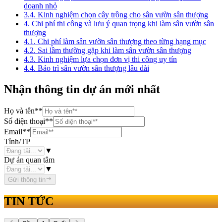
doanh nhỏ
3.4. Kinh nghiệm chọn cây trồng cho sân vườn sân thượng
4. Chi phí thi công và lưu ý quan trọng khi làm sân vườn sân
thượng
4.1. Chi phí làm sân vườn sân thượng theo từng hạng mục
4.2. Sai lầm thường gặp khi làm sân vườn sân thượng
4.3. Kinh nghiệm lựa chọn đơn vị thi công uy tín
4.4. Bảo trì sân vườn sân thượng lâu dài
Nhận thông tin dự án mới nhất
Họ và tên
**
Số điện thoại
**
Email
**
Tỉnh/TP
▼
Dự án quan tâm
▼
Gửi thông tin
TIN TỨC