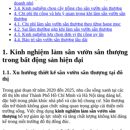
doanh nhỏ
3.4. Kinh nghiệm chọn cây trồng cho sân vườn sân thượng
4. Chi phí thi công và lưu ý quan trọng khi làm sân vườn sân
thượng
4.1. Chi phí làm sân vườn sân thượng theo từng hạng mục
4.2. Sai lầm thường gặp khi làm sân vườn sân thượng
4.3. Kinh nghiệm lựa chọn đơn vị thi công uy tín
4.4. Bảo trì sân vườn sân thượng lâu dài
1. Kinh nghiệm làm sân vườn sân thượng
trong bất động sản hiện đại
1.1. Xu hướng thiết kế sân vườn sân thượng tại đô
thị
Trong giai đoạn từ năm 2020 đến 2025, nhu cầu sống xanh tại các
đô thị lớn như Thành Phố Hồ Chí Minh và Hà Nội tăng đáng kể,
đặc biệt trong phân khúc nhà phố và căn hộ chung cư. Sân thượng
dần trở thành không gian chức năng quan trọng giúp cải thiện môi
trường sống. Việc ứng dụng
kinh nghiệm làm sân vườn sân
thượng
hỗ trợ giảm áp lực nhiệt và tăng chất lượng không khí đáng
kể trong môi trường đô thị đông đúc.