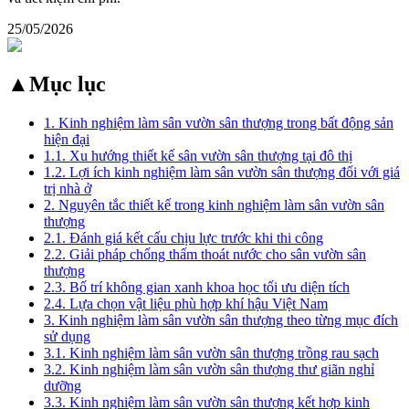
25/05/2026
▲
Mục lục
1. Kinh nghiệm làm sân vườn sân thượng trong bất động sản
hiện đại
1.1. Xu hướng thiết kế sân vườn sân thượng tại đô thị
1.2. Lợi ích kinh nghiệm làm sân vườn sân thượng đối với giá
trị nhà ở
2. Nguyên tắc thiết kế trong kinh nghiệm làm sân vườn sân
thượng
2.1. Đánh giá kết cấu chịu lực trước khi thi công
2.2. Giải pháp chống thấm thoát nước cho sân vườn sân
thượng
2.3. Bố trí không gian xanh khoa học tối ưu diện tích
2.4. Lựa chọn vật liệu phù hợp khí hậu Việt Nam
3. Kinh nghiệm làm sân vườn sân thượng theo từng mục đích
sử dụng
3.1. Kinh nghiệm làm sân vườn sân thượng trồng rau sạch
3.2. Kinh nghiệm làm sân vườn sân thượng thư giãn nghỉ
dưỡng
3.3. Kinh nghiệm làm sân vườn sân thượng kết hợp kinh