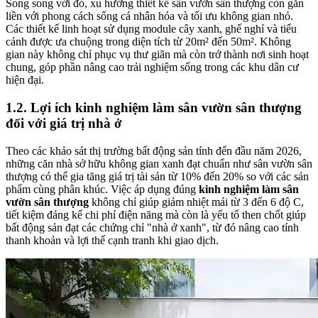
Song song với đó, xu hướng thiết kế sân vườn sân thượng còn gắn
liền với phong cách sống cá nhân hóa và tối ưu không gian nhỏ.
Các thiết kế linh hoạt sử dụng module cây xanh, ghế nghỉ và tiểu
cảnh được ưa chuộng trong diện tích từ 20m² đến 50m². Không
gian này không chỉ phục vụ thư giãn mà còn trở thành nơi sinh hoạt
chung, góp phần nâng cao trải nghiệm sống trong các khu dân cư
hiện đại.
1.2. Lợi ích kinh nghiệm làm sân vườn sân thượng
đối với giá trị nhà ở
Theo các khảo sát thị trường bất động sản tính đến đầu năm 2026,
những căn nhà sở hữu không gian xanh đạt chuẩn như sân vườn sân
thượng có thể gia tăng giá trị tài sản từ 10% đến 20% so với các sản
phẩm cùng phân khúc. Việc áp dụng đúng
kinh nghiệm làm sân
vườn sân thượng
không chỉ giúp giảm nhiệt mái từ 3 đến 6 độ C,
tiết kiệm đáng kể chi phí điện năng mà còn là yếu tố then chốt giúp
bất động sản đạt các chứng chỉ "nhà ở xanh", từ đó nâng cao tính
thanh khoản và lợi thế cạnh tranh khi giao dịch.