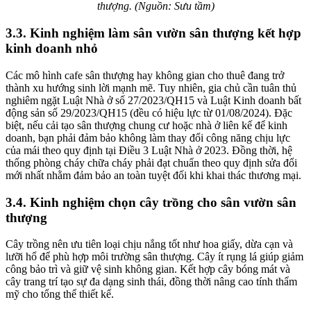
thượng. (Nguồn: Sưu tầm)
3.3. Kinh nghiệm làm sân vườn sân thượng kết hợp
kinh doanh nhỏ
Các mô hình cafe sân thượng hay không gian cho thuê đang trở
thành xu hướng sinh lời mạnh mẽ. Tuy nhiên, gia chủ cần tuân thủ
nghiêm ngặt Luật Nhà ở số 27/2023/QH15 và Luật Kinh doanh bất
động sản số 29/2023/QH15 (đều có hiệu lực từ 01/08/2024). Đặc
biệt, nếu cải tạo sân thượng chung cư hoặc nhà ở liên kế để kinh
doanh, bạn phải đảm bảo không làm thay đổi công năng chịu lực
của mái theo quy định tại Điều 3 Luật Nhà ở 2023. Đồng thời, hệ
thống phòng cháy chữa cháy phải đạt chuẩn theo quy định sửa đổi
mới nhất nhằm đảm bảo an toàn tuyệt đối khi khai thác thương mại.
3.4. Kinh nghiệm chọn cây trồng cho sân vườn sân
thượng
Cây trồng nên ưu tiên loại chịu nắng tốt như hoa giấy, dừa cạn và
lưỡi hổ để phù hợp môi trường sân thượng. Cây ít rụng lá giúp giảm
công bảo trì và giữ vệ sinh không gian. Kết hợp cây bóng mát và
cây trang trí tạo sự đa dạng sinh thái, đồng thời nâng cao tính thẩm
mỹ cho tổng thể thiết kế.