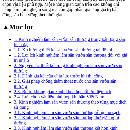
chọn vật liệu phù hợp. Một không gian xanh trên cao không chỉ
nâng tầm trải nghiệm sống mà còn góp phần gia tăng giá trị bất
động sản bền vững theo thời gian.
▲
Mục lục
1. Kinh nghiệm làm sân vườn sân thượng trong bất động sản
hiện đại
1.1. Xu hướng thiết kế sân vườn sân thượng tại đô thị
1.2. Lợi ích kinh nghiệm làm sân vườn sân thượng đối với giá
trị nhà ở
2. Nguyên tắc thiết kế trong kinh nghiệm làm sân vườn sân
thượng
2.1. Đánh giá kết cấu chịu lực trước khi thi công
2.2. Giải pháp chống thấm thoát nước cho sân vườn sân
thượng
2.3. Bố trí không gian xanh khoa học tối ưu diện tích
2.4. Lựa chọn vật liệu phù hợp khí hậu Việt Nam
3. Kinh nghiệm làm sân vườn sân thượng theo từng mục đích
sử dụng
3.1. Kinh nghiệm làm sân vườn sân thượng trồng rau sạch
3.2. Kinh nghiệm làm sân vườn sân thượng thư giãn nghỉ
dưỡng
3.3. Kinh nghiệm làm sân vườn sân thượng kết hợp kinh