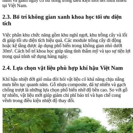
hành và giảm nguy cơ hư hỏng trong điều kiện thời tiết mưa nhiều
tại Việt Nam.
2.3. Bố trí không gian xanh khoa học tối ưu diện
tích
Việc phân khu chức năng gồm khu nghỉ ngơi, khu trồng cây và lối
đi giúp tối ưu diện tích hiệu quả. Các module trồng cây di động
hoặc kệ tầng được áp dụng phổ biến trong không gian nhỏ dưới
30m². Cách bố trí khoa học giúp tăng tính thẩm mỹ và tạo sự tiện lợi
trong quá trình sử dụng hàng ngày.
2.4. Lựa chọn vật liệu phù hợp khí hậu Việt Nam
Khí hậu nhiệt đới gió mùa đòi hỏi vật liệu có khả năng chịu nắng
mưa liên tục quanh năm. Gỗ nhựa composite, đá tự nhiên và gạch
chống trượt là những lựa chọn phổ biến nhờ độ bền cao. So với gỗ
tự nhiên, vật liệu mới giúp giảm chi phí bảo trì và hạn chế cong
vênh trong điều kiện nhiệt độ thay đổi.