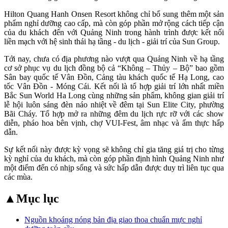
Hilton Quang Hanh Onsen Resort không chỉ bổ sung thêm một sản
phẩm nghỉ dưỡng cao cấp, mà còn góp phần mở rộng cách tiếp cận
của du khách đến với Quảng Ninh trong hành trình được kết nối
liền mạch với hệ sinh thái hạ tầng - du lịch - giải trí của Sun Group.
Tới nay, chưa có địa phương nào vượt qua Quảng Ninh về hạ tầng
cơ sở phục vụ du lịch đồng bộ cả “Không – Thủy – Bộ” bao gồm
Sân bay quốc tế Vân Đồn, Cảng tàu khách quốc tế Hạ Long, cao
tốc Vân Đồn - Móng Cái. Kết nối là tổ hợp giải trí lớn nhất miền
Bắc Sun World Ha Long cùng những sản phẩm, không gian giải trí
lễ hội luôn sáng đèn náo nhiệt về đêm tại Sun Elite City, phường
Bãi Cháy. Tổ hợp mở ra những đêm du lịch rực rỡ với các show
diễn, pháo hoa bên vịnh, chợ VUI-Fest, âm nhạc và ẩm thực hấp
dẫn.
Sự kết nối này được kỳ vọng sẽ không chỉ gia tăng giá trị cho từng
kỳ nghỉ của du khách, mà còn góp phần định hình Quảng Ninh như
một điểm đến có nhịp sống và sức hấp dẫn được duy trì liên tục qua
các mùa.
▲
Mục lục
Nguồn khoáng nóng bản địa giao thoa chuẩn mực nghỉ