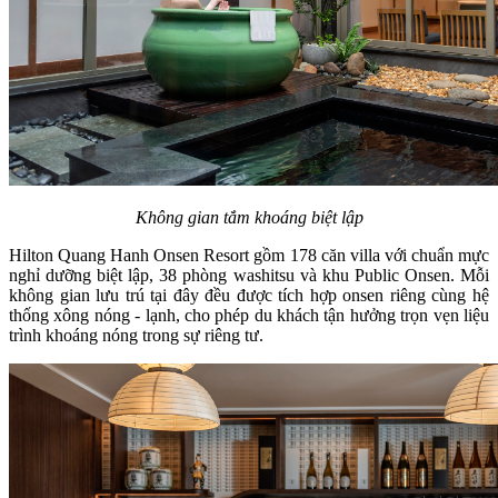
Không gian tắm khoáng biệt lập
Hilton Quang Hanh Onsen Resort gồm 178 căn villa với chuẩn mực
nghỉ dưỡng biệt lập, 38 phòng washitsu và khu Public Onsen. Mỗi
không gian lưu trú tại đây đều được tích hợp onsen riêng cùng hệ
thống xông nóng - lạnh, cho phép du khách tận hưởng trọn vẹn liệu
trình khoáng nóng trong sự riêng tư.