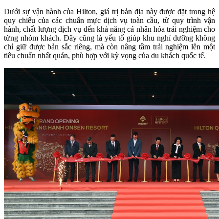
Dưới sự vận hành của Hilton, giá trị bản địa này được đặt trong hệ
quy chiếu của các chuẩn mực dịch vụ toàn cầu, từ quy trình vận
hành, chất lượng dịch vụ đến khả năng cá nhân hóa trải nghiệm cho
từng nhóm khách. Đây cũng là yếu tố giúp khu nghỉ dưỡng không
chỉ giữ được bản sắc riêng, mà còn nâng tầm trải nghiệm lên một
tiêu chuẩn nhất quán, phù hợp với kỳ vọng của du khách quốc tế.