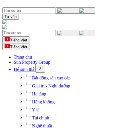
Tư vấn
Tiếng Việt
Tiếng Việt
Trang chủ
Sun Property Group
Hệ sinh thái
Bất động sản cao cấp
Giải trí - Nghỉ dưỡng
Hạ tầng
Hàng không
Y tế
Tài chính
Nghệ thuật