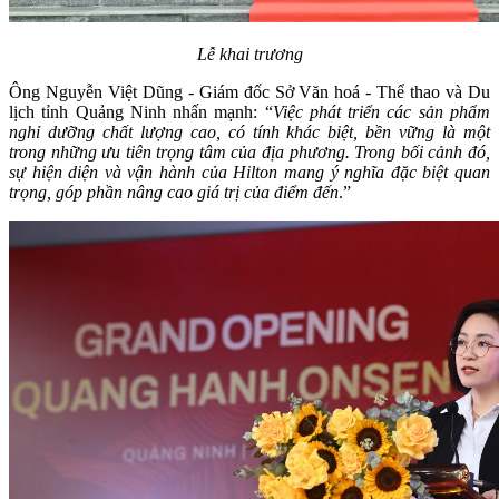
Lễ khai trương
Ông Nguyễn Việt Dũng - Giám đốc Sở Văn hoá - Thể thao và Du
lịch tỉnh Quảng Ninh nhấn mạnh: “
Việc phát triển các sản phẩm
nghỉ dưỡng chất lượng cao, có t
ính khác biệt, bền vững là một
trong những ưu tiên trọng tâm của địa phương. Trong bối cảnh đó,
sự hiện diện và vận hành của Hilton mang ý nghĩa đặc biệt quan
trọng, góp phần nâng cao giá trị của điểm đến
.”