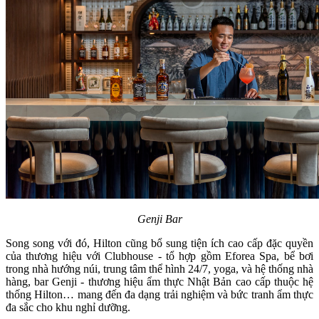
Genji Bar
Song song với đó, Hilton cũng bổ sung tiện ích cao cấp đặc quyền
của thương hiệu với Clubhouse - tổ hợp gồm Eforea Spa, bể bơi
trong nhà hướng núi, trung tâm thể hình 24/7, yoga, và hệ thống nhà
hàng, bar Genji - thương hiệu ẩm thực Nhật Bản cao cấp thuộc hệ
thống Hilton… mang đến đa dạng trải nghiệm và bức tranh ẩm thực
đa sắc cho khu nghỉ dưỡng.