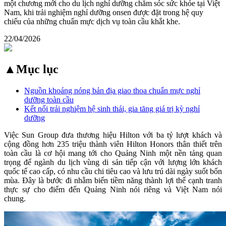
một chương mới cho du lịch nghỉ dưỡng chăm sóc sức khỏe tại Việt
Nam, khi trải nghiệm nghỉ dưỡng onsen được đặt trong hệ quy
chiếu của những chuẩn mực dịch vụ toàn cầu khắt khe.
22/04/2026
▲
Mục lục
Nguồn khoáng nóng bản địa giao thoa chuẩn mực nghỉ
dưỡng toàn cầu
Kết nối trải nghiệm hệ sinh thái, gia tăng giá trị kỳ nghỉ
dưỡng
Việc Sun Group đưa thương hiệu Hilton với ba tỷ lượt khách và
cộng đồng hơn 235 triệu thành viên Hilton Honors thân thiết trên
toàn cầu là cơ hội mang tới cho Quảng Ninh một nền tảng quan
trọng để ngành du lịch vùng di sản tiếp cận với lượng lớn khách
quốc tế cao cấp, có nhu cầu chi tiêu cao và lưu trú dài ngày suốt bốn
mùa. Đây là bước đi nhằm biến tiềm năng thành lợi thế cạnh tranh
thực sự cho điểm đến Quảng Ninh nói riêng và Việt Nam nói
chung.