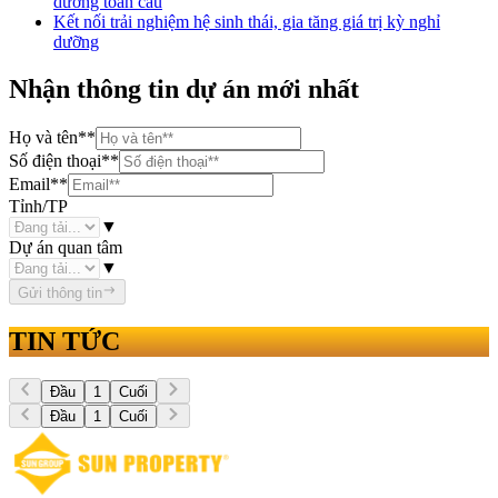
dưỡng toàn cầu
Kết nối trải nghiệm hệ sinh thái, gia tăng giá trị kỳ nghỉ
dưỡng
Nhận thông tin dự án mới nhất
Họ và tên
**
Số điện thoại
**
Email
**
Tỉnh/TP
▼
Dự án quan tâm
▼
Gửi thông tin
TIN TỨC
Đầu
1
Cuối
Đầu
1
Cuối