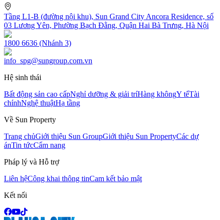
Tầng L1-B (đường nội khu), Sun Grand City Ancora Residence, số
03 Lương Yên, Phường Bạch Đằng, Quận Hai Bà Trưng, Hà Nội
1800 6636 (Nhánh 3)
info_spg@sungroup.com.vn
Hệ sinh thái
Bất động sản cao cấp
Nghỉ dưỡng & giải trí
Hàng không
Y tế
Tài
chính
Nghệ thuật
Hạ tầng
Về Sun Property
Trang chủ
Giới thiệu Sun Group
Giới thiệu Sun Property
Các dự
án
Tin tức
Cẩm nang
Pháp lý và Hỗ trợ
Liên hệ
Công khai thông tin
Cam kết bảo mật
Kết nối