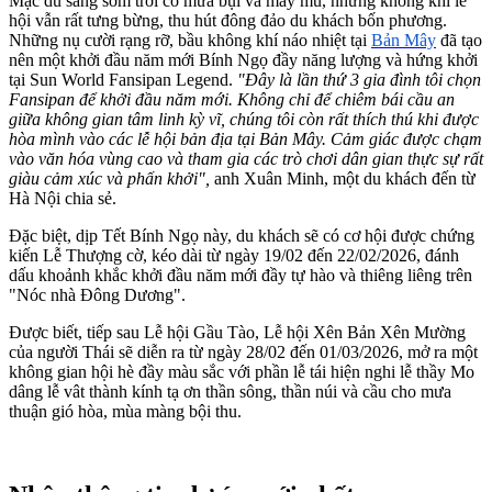
Mặc dù sáng sớm trời có mưa bụi và mây mù, nhưng không khí lễ
hội vẫn rất tưng bừng, thu hút đông đảo du khách bốn phương.
Những nụ cười rạng rỡ, bầu không khí náo nhiệt tại
Bản Mây
đã tạo
nên một khởi đầu năm mới Bính Ngọ đầy năng lượng và hứng khởi
tại Sun World Fansipan Legend.
"Đây là lần thứ 3 gia đình tôi chọn
Fansipan để khởi đầu năm mới. Không chỉ để chiêm bái cầu an
giữa không gian tâm linh kỳ vĩ, chúng tôi còn rất thích thú khi được
hòa mình vào các lễ hội bản địa tại Bản Mây. Cảm giác được chạm
vào văn hóa vùng cao và tham gia các trò chơi dân gian thực sự rất
giàu cảm xúc và phấn khởi",
anh Xuân Minh, một du khách đến từ
Hà Nội chia sẻ.
Đặc biệt, dịp Tết Bính Ngọ này, du khách sẽ có cơ hội được chứng
kiến Lễ Thượng cờ, kéo dài từ ngày 19/02 đến 22/02/2026, đánh
dấu khoảnh khắc khởi đầu năm mới đầy tự hào và thiêng liêng trên
"Nóc nhà Đông Dương".
Được biết, tiếp sau Lễ hội Gầu Tào, Lễ hội Xên Bản Xên Mường
của người Thái sẽ diễn ra từ ngày 28/02 đến 01/03/2026, mở ra một
không gian hội hè đầy màu sắc với phần lễ tái hiện nghi lễ thầy Mo
dâng lễ vât thành kính tạ ơn thần sông, thần núi và cầu cho mưa
thuận gió hòa, mùa màng bội thu.