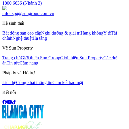
1800 6636 (Nhánh 3)
info_spg@sungroup.com.vn
Hệ sinh thái
Bất động sản cao cấp
Nghỉ dưỡng & giải trí
Hàng không
Y tế
Tài
chính
Nghệ thuật
Hạ tầng
Về Sun Property
Trang chủ
Giới thiệu Sun Group
Giới thiệu Sun Property
Các dự
án
Tin tức
Cẩm nang
Pháp lý và Hỗ trợ
Liên hệ
Công khai thông tin
Cam kết bảo mật
Kết nối