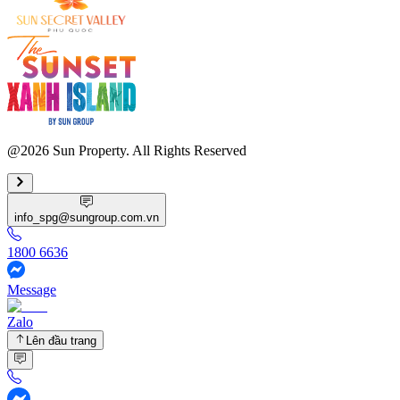
@2026 Sun Property. All Rights Reserved
info_spg@sungroup.com.vn
1800 6636
Message
Zalo
Lên đầu trang