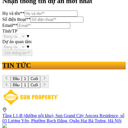
Nhận thông tin dự án mới nhất
Họ và tên
**
Số điện thoại
**
Email
**
Tỉnh/TP
▼
Dự án quan tâm
▼
Gửi thông tin
TIN TỨC
Đầu
1
Cuối
Đầu
1
Cuối
Tầng L1-B (đường nội khu), Sun Grand City Ancora Residence, số
03 Lương Yên, Phường Bạch Đằng, Quận Hai Bà Trưng, Hà Nội