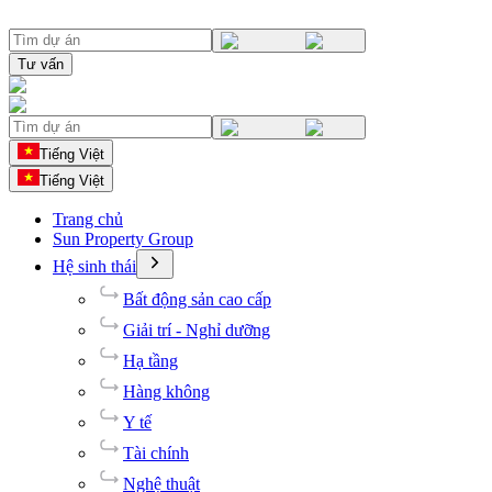
Tư vấn
Tiếng Việt
Tiếng Việt
Trang chủ
Sun Property Group
Hệ sinh thái
Bất động sản cao cấp
Giải trí - Nghỉ dưỡng
Hạ tầng
Hàng không
Y tế
Tài chính
Nghệ thuật