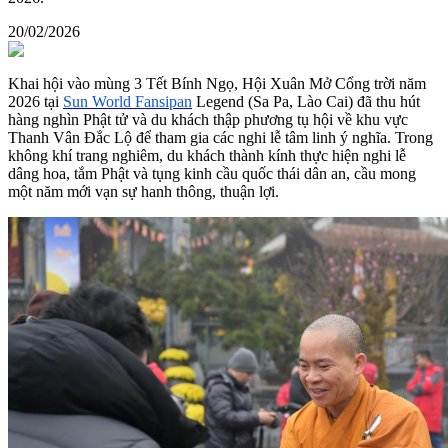
20/02/2026
Khai hội vào mùng 3 Tết Bính Ngọ, Hội Xuân Mở Cổng trời năm
2026 tại
Sun World Fansipan
Legend (Sa Pa, Lào Cai) đã thu hút
hàng nghìn Phật tử và du khách thập phương tụ hội về khu vực
Thanh Vân Đắc Lộ để tham gia các nghi lễ tâm linh ý nghĩa. Trong
không khí trang nghiêm, du khách thành kính thực hiện nghi lễ
dâng hoa, tắm Phật và tụng kinh cầu quốc thái dân an, cầu mong
một năm mới vạn sự hanh thông, thuận lợi.