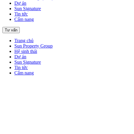
Dự án
Sun Signature
Tin tức
Cẩm nang
Tư vấn
Trang chủ
Sun Property Group
Hệ sinh thái
Dự án
Sun Signature
Tin tức
Cẩm nang