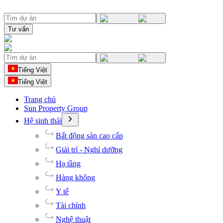
Tư vấn
Tiếng Việt
Tiếng Việt
Trang chủ
Sun Property Group
Hệ sinh thái
Bất động sản cao cấp
Giải trí - Nghỉ dưỡng
Hạ tầng
Hàng không
Y tế
Tài chính
Nghệ thuật