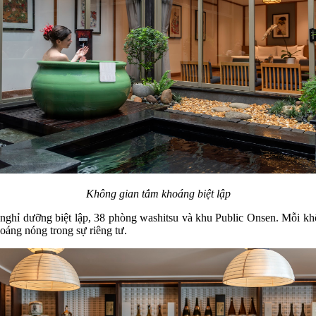
Không gian tắm khoáng biệt lập
hỉ dưỡng biệt lập, 38 phòng washitsu và khu Public Onsen. Mỗi khôn
oáng nóng trong sự riêng tư.