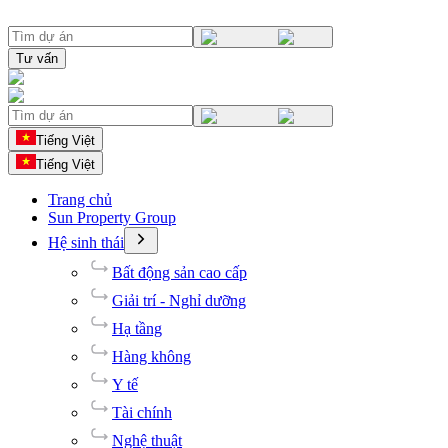
Tư vấn
Tiếng Việt
Tiếng Việt
Trang chủ
Sun Property Group
Hệ sinh thái
Bất động sản cao cấp
Giải trí - Nghỉ dưỡng
Hạ tầng
Hàng không
Y tế
Tài chính
Nghệ thuật