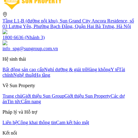
Tầng L1-B (đường nội khu), Sun Grand City Ancora Residence, số
03 Lương Yên, Phường Bạch Đằng, Quận Hai Bà Trưng, Hà Nội
1800 6636 (Nhánh 3)
info_spg@sungroup.com.vn
Hệ sinh thái
Bất động sản cao cấp
Nghỉ dưỡng & giải trí
Hàng không
Y tế
Tài
chính
Nghệ thuật
Hạ tầng
Về Sun Property
Trang chủ
Giới thiệu Sun Group
Giới thiệu Sun Property
Các dự
án
Tin tức
Cẩm nang
Pháp lý và Hỗ trợ
Liên hệ
Công khai thông tin
Cam kết bảo mật
Kết nối