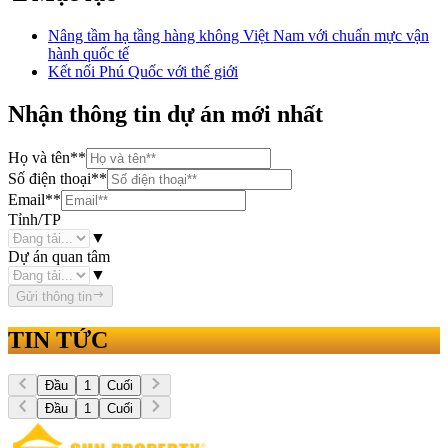
Nâng tầm hạ tầng hàng không Việt Nam với chuẩn mực vận
hành quốc tế
Kết nối Phú Quốc với thế giới
Nhận thông tin dự án mới nhất
Họ và tên
**
Số điện thoại
**
Email
**
Tỉnh/TP
▼
Dự án quan tâm
▼
Gửi thông tin
TIN TỨC
Đầu
1
Cuối
Đầu
1
Cuối