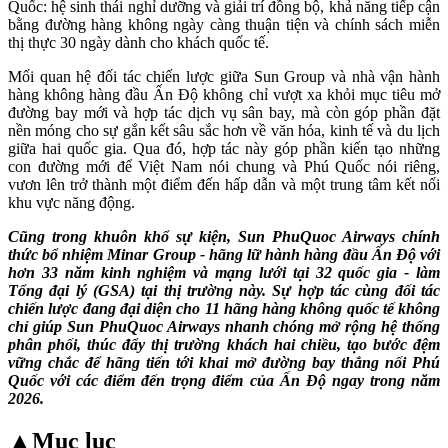
Quốc: hệ sinh thái nghỉ dưỡng và giải trí đồng bộ, khả năng tiếp cận
bằng đường hàng không ngày càng thuận tiện và chính sách miễn
thị thực 30 ngày dành cho khách quốc tế.
Mối quan hệ đối tác chiến lược giữa Sun Group và nhà vận hành
hàng không hàng đầu Ấn Độ không chỉ vượt xa khỏi mục tiêu mở
đường bay mới và hợp tác dịch vụ sân bay, mà còn góp phần đặt
nền móng cho sự gắn kết sâu sắc hơn về văn hóa, kinh tế và du lịch
giữa hai quốc gia. Qua đó, hợp tác này góp phần kiến tạo những
con đường mới để Việt Nam nói chung và Phú Quốc nói riêng,
vươn lên trở thành một điểm đến hấp dẫn và một trung tâm kết nối
khu vực năng động.
Cũng trong khuôn khổ sự kiện, Sun PhuQuoc Airways chính
thức bổ nhiệm Minar Group - hãng lữ hành hàng đầu Ấn Độ với
hơn 33 năm kinh nghiệm và mạng lưới tại 32 quốc gia - làm
Tổng đại lý (GSA) tại thị trường này. Sự hợp tác cùng đối tác
chiến lược đang đại diện cho 11 hãng hàng không quốc tế không
chỉ giúp Sun PhuQuoc Airways nhanh chóng mở rộng hệ thống
phân phối, thúc đẩy thị trường khách hai chiều, tạo bước đệm
vững chắc để hãng tiến tới khai mở đường bay thẳng nối Phú
Quốc với các điểm đến trọng điểm của Ấn Độ ngay trong năm
2026.
▲
Mục lục