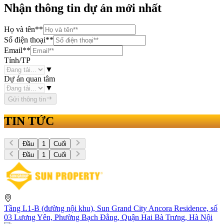
Nhận thông tin dự án mới nhất
Họ và tên
**
Số điện thoại
**
Email
**
Tỉnh/TP
▼
Dự án quan tâm
▼
Gửi thông tin
TIN TỨC
Đầu
1
Cuối
Đầu
1
Cuối
Tầng L1-B (đường nội khu), Sun Grand City Ancora Residence, số
03 Lương Yên, Phường Bạch Đằng, Quận Hai Bà Trưng, Hà Nội