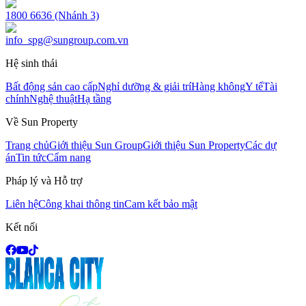
1800 6636 (Nhánh 3)
info_spg@sungroup.com.vn
Hệ sinh thái
Bất động sản cao cấp
Nghỉ dưỡng & giải trí
Hàng không
Y tế
Tài
chính
Nghệ thuật
Hạ tầng
Về Sun Property
Trang chủ
Giới thiệu Sun Group
Giới thiệu Sun Property
Các dự
án
Tin tức
Cẩm nang
Pháp lý và Hỗ trợ
Liên hệ
Công khai thông tin
Cam kết bảo mật
Kết nối