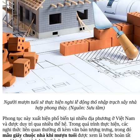
Người mượn tuổi sẽ thực hiện nghi lễ động thổ nhập trạch xây nhà
hợp phong thủy. (Nguồn: Sưu tầm)
Phong tục này xuất hiện phổ biến tại nhiều địa phương ở Việt Nam
và được duy trì qua nhiều thế hệ. Trong quá trình thực hiện, các
nghi thức liên quan thường đi kèm văn bản tượng trưng, trong đó
mẫu giấy chuộc nhà khi mượn tuổi
được xem là bước hoàn tất