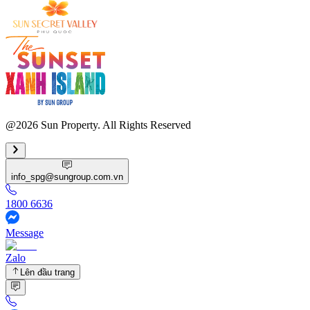
@2026 Sun Property. All Rights Reserved
info_spg@sungroup.com.vn
1800 6636
Message
Zalo
Lên đầu trang