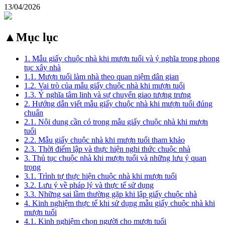
13/04/2026
▲
Mục lục
1. Mẫu giấy chuộc nhà khi mượn tuổi và ý nghĩa trong phong
tục xây nhà
1.1. Mượn tuổi làm nhà theo quan niệm dân gian
1.2. Vai trò của mẫu giấy chuộc nhà khi mượn tuổi
1.3. Ý nghĩa tâm linh và sự chuyển giao tượng trưng
2. Hướng dẫn viết mẫu giấy chuộc nhà khi mượn tuổi đúng
chuẩn
2.1. Nội dung cần có trong mẫu giấy chuộc nhà khi mượn
tuổi
2.2. Mẫu giấy chuộc nhà khi mượn tuổi tham khảo
2.3. Thời điểm lập và thực hiện nghi thức chuộc nhà
3. Thủ tục chuộc nhà khi mượn tuổi và những lưu ý quan
trọng
3.1. Trình tự thực hiện chuộc nhà khi mượn tuổi
3.2. Lưu ý về pháp lý và thực tế sử dụng
3.3. Những sai lầm thường gặp khi lập giấy chuộc nhà
4. Kinh nghiệm thực tế khi sử dụng mẫu giấy chuộc nhà khi
mượn tuổi
4.1. Kinh nghiệm chọn người cho mượn tuổi