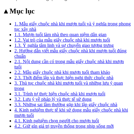
▲
Mục lục
1. Mẫu giấy chuộc nhà khi mượn tuổi và ý nghĩa trong phong
tục xây nhà
1.1. Mượn tuổi làm nhà theo quan niệm dân gian
1.2. Vai trò của mẫu giấy chuộc nhà khi mượn tuổi
1.3. Ý nghĩa tâm linh và sự chuyển giao tượng trưng
2. Hướng dẫn viết mẫu giấy chuộc nhà khi mượn tuổi đúng
chuẩn
2.1. Nội dung cần có trong mẫu giấy chuộc nhà khi mượn
tuổi
2.2. Mẫu giấy chuộc nhà khi mượn tuổi tham khảo
2.3. Thời điểm lập và thực hiện nghi thức chuộc nhà
3. Thủ tục chuộc nhà khi mượn tuổi và những lưu ý quan
trọng
3.1. Trình tự thực hiện chuộc nhà khi mượn tuổi
3.2. Lưu ý về pháp lý và thực tế sử dụng
3.3. Những sai lầm thường gặp khi lập giấy chuộc nhà
4. Kinh nghiệm thực tế khi sử dụng mẫu giấy chuộc nhà khi
mượn tuổi
4.1. Kinh nghiệm chọn người cho mượn tuổi
4.2. Giữ gìn giá trị truyền thống trong nhịp sống mới