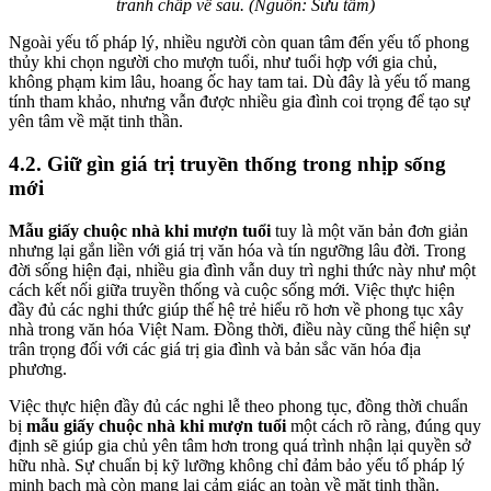
tranh chấp về sau. (Nguồn: Sưu tầm)
Ngoài yếu tố pháp lý, nhiều người còn quan tâm đến yếu tố phong
thủy khi chọn người cho mượn tuổi, như tuổi hợp với gia chủ,
không phạm kim lâu, hoang ốc hay tam tai. Dù đây là yếu tố mang
tính tham khảo, nhưng vẫn được nhiều gia đình coi trọng để tạo sự
yên tâm về mặt tinh thần.
4.2. Giữ gìn giá trị truyền thống trong nhịp sống
mới
Mẫu giấy chuộc nhà khi mượn tuổi
tuy là một văn bản đơn giản
nhưng lại gắn liền với giá trị văn hóa và tín ngưỡng lâu đời. Trong
đời sống hiện đại, nhiều gia đình vẫn duy trì nghi thức này như một
cách kết nối giữa truyền thống và cuộc sống mới. Việc thực hiện
đầy đủ các nghi thức giúp thế hệ trẻ hiểu rõ hơn về phong tục xây
nhà trong văn hóa Việt Nam. Đồng thời, điều này cũng thể hiện sự
trân trọng đối với các giá trị gia đình và bản sắc văn hóa địa
phương.
Việc thực hiện đầy đủ các nghi lễ theo phong tục, đồng thời chuẩn
bị
mẫu giấy chuộc nhà khi mượn tuổi
một cách rõ ràng, đúng quy
định sẽ giúp gia chủ yên tâm hơn trong quá trình nhận lại quyền sở
hữu nhà. Sự chuẩn bị kỹ lưỡng không chỉ đảm bảo yếu tố pháp lý
minh bạch mà còn mang lại cảm giác an toàn về mặt tinh thần.