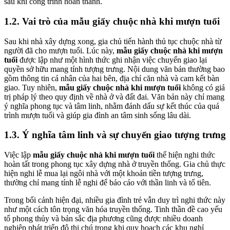
sau khi công trình hoàn thành.
1.2. Vai trò của mẫu giấy chuộc nhà khi mượn tuổi
Sau khi nhà xây dựng xong, gia chủ tiến hành thủ tục chuộc nhà từ
người đã cho mượn tuổi. Lúc này,
mẫu giấy chuộc nhà khi mượn
tuổi
được lập như một hình thức ghi nhận việc chuyển giao lại
quyền sở hữu mang tính tượng trưng. Nội dung văn bản thường bao
gồm thông tin cá nhân của hai bên, địa chỉ căn nhà và cam kết bàn
giao. Tuy nhiên,
mẫu giấy chuộc nhà khi mượn tuổi
không có giá
trị pháp lý theo quy định về nhà ở và đất đai. Văn bản này chỉ mang
ý nghĩa phong tục và tâm linh, nhằm đánh dấu sự kết thúc của quá
trình mượn tuổi và giúp gia đình an tâm sinh sống lâu dài.
1.3. Ý nghĩa tâm linh và sự chuyển giao tượng trưng
Việc lập
mẫu giấy chuộc nhà khi mượn tuổi
thể hiện nghi thức
hoàn tất trong phong tục xây dựng nhà ở truyền thống. Gia chủ thực
hiện nghi lễ mua lại ngôi nhà với một khoản tiền tượng trưng,
thường chỉ mang tính lễ nghi để báo cáo với thần linh và tổ tiên.
Trong bối cảnh hiện đại, nhiều gia đình trẻ vẫn duy trì nghi thức này
như một cách tôn trọng văn hóa truyền thống. Tinh thần đề cao yếu
tố phong thủy và bản sắc địa phương cũng được nhiều doanh
nghiệp phát triển đô thị chú trọng khi quy hoạch các khu nghỉ