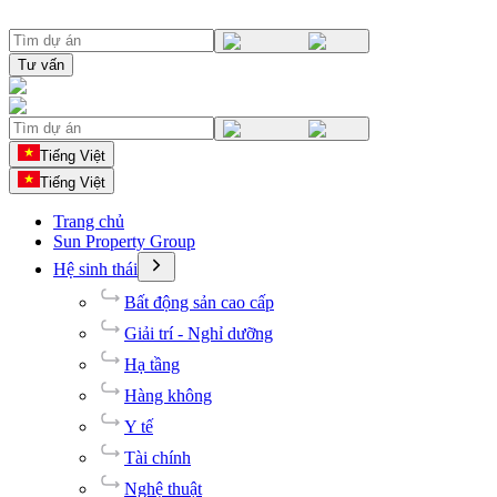
Tư vấn
Tiếng Việt
Tiếng Việt
Trang chủ
Sun Property Group
Hệ sinh thái
Bất động sản cao cấp
Giải trí - Nghỉ dưỡng
Hạ tầng
Hàng không
Y tế
Tài chính
Nghệ thuật