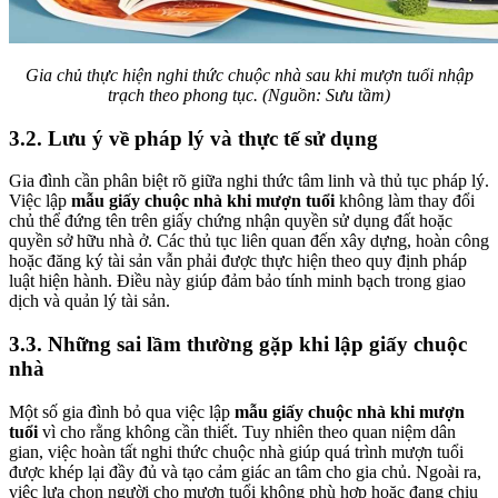
Gia chủ thực hiện nghi thức chuộc nhà sau khi mượn tuổi nhập
trạch theo phong tục. (Nguồn: Sưu tầm)
3.2. Lưu ý về pháp lý và thực tế sử dụng
Gia đình cần phân biệt rõ giữa nghi thức tâm linh và thủ tục pháp lý.
Việc lập
mẫu giấy chuộc nhà khi mượn tuổi
không làm thay đổi
chủ thể đứng tên trên giấy chứng nhận quyền sử dụng đất hoặc
quyền sở hữu nhà ở. Các thủ tục liên quan đến xây dựng, hoàn công
hoặc đăng ký tài sản vẫn phải được thực hiện theo quy định pháp
luật hiện hành. Điều này giúp đảm bảo tính minh bạch trong giao
dịch và quản lý tài sản.
3.3. Những sai lầm thường gặp khi lập giấy chuộc
nhà
Một số gia đình bỏ qua việc lập
mẫu giấy chuộc nhà khi mượn
tuổi
vì cho rằng không cần thiết. Tuy nhiên theo quan niệm dân
gian, việc hoàn tất nghi thức chuộc nhà giúp quá trình mượn tuổi
được khép lại đầy đủ và tạo cảm giác an tâm cho gia chủ. Ngoài ra,
việc lựa chọn người cho mượn tuổi không phù hợp hoặc đang chịu