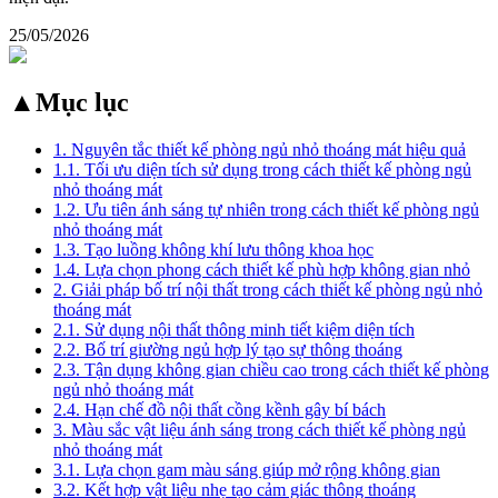
25/05/2026
▲
Mục lục
1. Nguyên tắc thiết kế phòng ngủ nhỏ thoáng mát hiệu quả
1.1. Tối ưu diện tích sử dụng trong cách thiết kế phòng ngủ
nhỏ thoáng mát
1.2. Ưu tiên ánh sáng tự nhiên trong cách thiết kế phòng ngủ
nhỏ thoáng mát
1.3. Tạo luồng không khí lưu thông khoa học
1.4. Lựa chọn phong cách thiết kế phù hợp không gian nhỏ
2. Giải pháp bố trí nội thất trong cách thiết kế phòng ngủ nhỏ
thoáng mát
2.1. Sử dụng nội thất thông minh tiết kiệm diện tích
2.2. Bố trí giường ngủ hợp lý tạo sự thông thoáng
2.3. Tận dụng không gian chiều cao trong cách thiết kế phòng
ngủ nhỏ thoáng mát
2.4. Hạn chế đồ nội thất cồng kềnh gây bí bách
3. Màu sắc vật liệu ánh sáng trong cách thiết kế phòng ngủ
nhỏ thoáng mát
3.1. Lựa chọn gam màu sáng giúp mở rộng không gian
3.2. Kết hợp vật liệu nhẹ tạo cảm giác thông thoáng