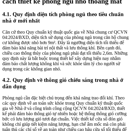
cách thiết kế phòng ngủ nhỏ thoáng mát
4.1. Quy định diện tích phòng ngủ theo tiêu chuẩn
nhà ở mới nhất
Căn cứ theo Quy chuẩn kỹ thuật quốc gia về Nhà chung cư QCVN
04:2024/BXD, diện tích sử dụng của phòng ngủ trong căn hộ chung
cư không được nhỏ hơn 9m². Đây là ngưỡng diện tích tối thiểu để
đảm bảo khả năng bài trí nội thất và lưu thông khí. Bên cạnh đó,
chiều cao thông thủy của phòng ngủ phải đạt tối thiểu 2,6m. Những
quy định này là bắt buộc trong thiết kế xây dựng hiện nay nhằm
đảm bảo chất lượng không khí và sức khỏe tâm lý cho người sử
dụng trong các không gian nhỏ.
4.2. Quy định về thông gió chiếu sáng trong nhà ở
dân dụng
Phòng ngủ cần đặc biệt chú trọng đến khả năng trao đổi khí. Theo
các quy định về an toàn sức khỏe trong Quy chuẩn kỹ thuật quốc
gia về Nhà ở và công trình công cộng QCVN 04:2024/BXD, thiết
kế phải đảm bảo thông gió tự nhiên hoặc hệ thống thông gió cưỡng
bức có lưu lượng gió tươi đạt chuẩn. Việc thiết kế cửa sổ đón gió
không chỉ giúp tiết kiệm năng lượng, hạn chế ẩm mốc mà còn phải
tuân thủ các chỉ số về an toàn như chiều cao bậu cửa sổ tối thiểu để