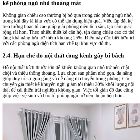
kế phòng ngủ nhỏ thoáng mát
Không gian chiều cao thường bị bỏ qua trong các phòng ngủ nhỏ,
trong khi đây là khu vực có thể tận dụng hiệu quả. Việc lắp đặt kệ
treo tường hoặc tủ cao giúp giải phóng diện tích sàn, tạo cảm giác
rộng rãi hơn. Theo nhiều thiết kế căn hộ, tận dụng chiều cao có thể
tăng khả năng lưu trữ thêm khoảng 25%. Điều này đặc biệt hữu ích
với các phòng ngủ diện tích hạn chế tại khu vực đô thị.
2.4. Hạn chế đồ nội thất cồng kềnh gây bí bách
Đồ nội thất kích thước lớn dễ khiến không gian nhỏ trở nên chật
chội và thiếu thông thoáng. Lựa chọn sản phẩm nhỏ gọn, đa năng
giúp duy trì sự gọn gàng và dễ dàng di chuyển trong phòng. Các
chuyên gia thiết kế khuyến nghị giảm tối thiểu 30% khối lượng nội
thất để cải thiện trải nghiệm không gian. Việc tối giản đồ đạc cũng
giúp việc vệ sinh và bảo trì phòng ngủ trở nên thuận tiện hơn.