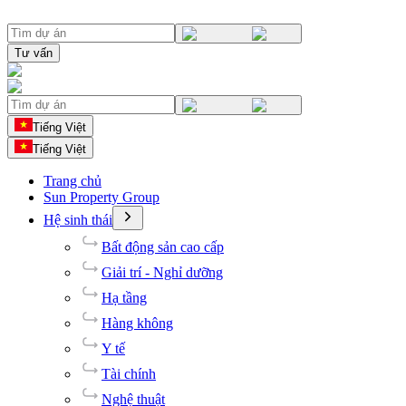
Tư vấn
Tiếng Việt
Tiếng Việt
Trang chủ
Sun Property Group
Hệ sinh thái
Bất động sản cao cấp
Giải trí - Nghỉ dưỡng
Hạ tầng
Hàng không
Y tế
Tài chính
Nghệ thuật