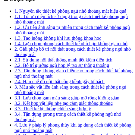
1. Nguyên tắc thiết kế phòng ngủ nhỏ thoáng mát hiệu quả
1.1. Tối ưu diện tích sử dụng trong cách thiết kế phòng ngủ
nhỏ thoáng mát
1.2. Ưu tiên ánh sáng tự nhiên trong cách thiết kế phòng ngủ
nhỏ thoáng mát
1.3. Tạo luồng không khí lưu thông khoa học
1.4. Lựa chọn phong cách thiết kế phù hợp không gian nhỏ
2. Giải pháp bố trí nội thất trong cách thiết kế phòng ngủ nhỏ
thoáng mát
2.1. Sử dụng nội thất thông minh tiết kiệm diện tích
2.2. Bố trí giường ngủ hợp lý tạo sự thông thoáng
2.3. Tận dụng không gian chiều cao trong cách thiết kế phòng
ngủ nhỏ thoáng mát
2.4. Hạn chế đồ nội thất cồng kềnh gây bí bách
3. Màu sắc vật liệu ánh sáng trong cách thiết kế phòng ngủ
nhỏ thoáng mát
3.1. Lựa chọn gam màu sáng giúp mở rộng không gian
3.2. Kết hợp vật liệu nhẹ tạo cảm giác thông thoáng
3.3. Thiết kế hệ thống chiếu sáng hợp lý
3.4. Tận dụng gương trong cách thiết kế phòng ngủ nhỏ
thoáng mát
4. Lưu ý pháp lý phong thủy khi áp dụng cách thiết kế phòng
ngủ nhỏ thoáng mát