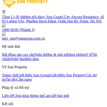
Tầng L1-B (đường nội khu), Sun Grand City Ancora Residence, số
03 Lương Yên, Phường Bạch Đằng, Quận Hai Bà Trưng, Hà Nội
1800 6636 (Nhánh 3)
info_spg@sungroup.com.vn
Hệ sinh thái
Bất động sản cao cấp
Nghỉ dưỡng & giải trí
Hàng không
Y tế
Tài
chính
Nghệ thuật
Hạ tầng
Về Sun Property
Trang chủ
Giới thiệu Sun Group
Giới thiệu Sun Property
Các dự
án
Tin tức
Cẩm nang
Pháp lý và Hỗ trợ
Liên hệ
Công khai thông tin
Cam kết bảo mật
Kết nối