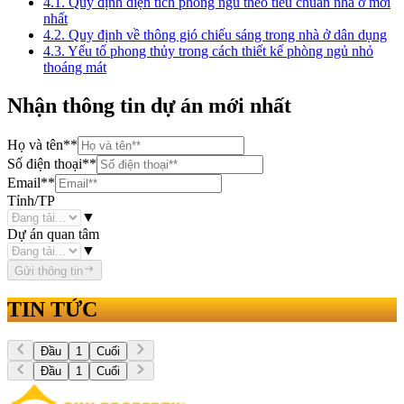
4.1. Quy định diện tích phòng ngủ theo tiêu chuẩn nhà ở mới
nhất
4.2. Quy định về thông gió chiếu sáng trong nhà ở dân dụng
4.3. Yếu tố phong thủy trong cách thiết kế phòng ngủ nhỏ
thoáng mát
Nhận thông tin dự án mới nhất
Họ và tên
**
Số điện thoại
**
Email
**
Tỉnh/TP
▼
Dự án quan tâm
▼
Gửi thông tin
TIN TỨC
Đầu
1
Cuối
Đầu
1
Cuối