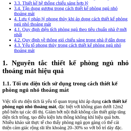
3.3. Thiết kế hệ thống chiếu sáng hợp lý
3.4. Tận dụng gương trong cách thiết kế phòng ngủ nhỏ
thoáng mát
4. Lưu ý pháp lý phong thủy khi áp dụng cách thiết kế phòng
ngủ nhỏ thoáng mát
4.1. Quy định diện tích phòng ngủ theo tiêu chuẩn nhà ở mới
nhất
4.2. Quy định về thông gió chiếu sáng trong nhà ở dân dụng
4.3. Yếu tố phong thủy trong cách thiết kế phòng ngủ nhỏ
thoáng mát
1. Nguyên tắc thiết kế phòng ngủ nhỏ
thoáng mát hiệu quả
1.1. Tối ưu diện tích sử dụng trong cách thiết kế
phòng ngủ nhỏ thoáng mát
Việc tối ưu diện tích là yếu tố quan trọng khi áp dụng
cách thiết kế
phòng ngủ nhỏ thoáng mát
, đặc biệt với không gian dưới 12m2
phổ biến tại các đô thị. Giảm bớt nội thất không cần thiết giúp tăng
diện tích trống, tạo điều kiện lưu thông không khí hiệu quả hơn.
Nhiều khảo sát thực tế cho thấy phòng ngủ gọn gàng có thể cải
thiện cảm giác rộng rãi lên khoảng 20–30% so với bố trí dày đặc.