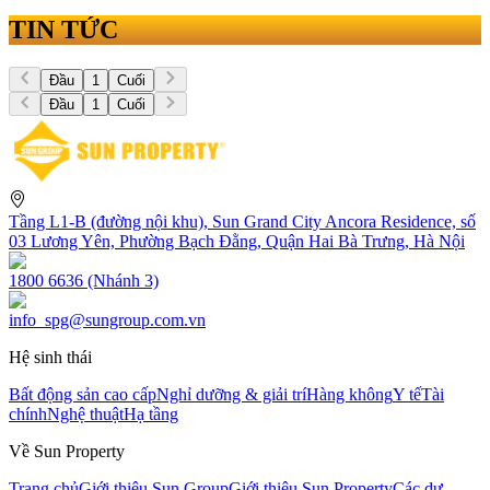
TIN TỨC
Đầu
1
Cuối
Đầu
1
Cuối
Tầng L1-B (đường nội khu), Sun Grand City Ancora Residence, số
03 Lương Yên, Phường Bạch Đằng, Quận Hai Bà Trưng, Hà Nội
1800 6636 (Nhánh 3)
info_spg@sungroup.com.vn
Hệ sinh thái
Bất động sản cao cấp
Nghỉ dưỡng & giải trí
Hàng không
Y tế
Tài
chính
Nghệ thuật
Hạ tầng
Về Sun Property
Trang chủ
Giới thiệu Sun Group
Giới thiệu Sun Property
Các dự