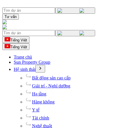
Tư vấn
Tiếng Việt
Tiếng Việt
Trang chủ
Sun Property Group
Hệ sinh thái
Bất động sản cao cấp
Giải trí - Nghỉ dưỡng
Hạ tầng
Hàng không
Y tế
Tài chính
Nghệ thuật