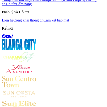
án
Tin tức
Cẩm nang
Pháp lý và Hỗ trợ
Liên hệ
Công khai thông tin
Cam kết bảo mật
Kết nối