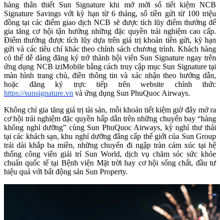
hàng thân thiết Sun Signature khi mở mới sổ tiết kiệm NCB
Signature Savings với kỳ hạn từ 6 tháng, số tiền gửi từ 100 triệu
đồng tại các điểm giao dịch NCB sẽ được tích lũy điểm thưởng để
gia tăng cơ hội tận hưởng những đặc quyền trải nghiệm cao cấp.
Điểm thưởng được tích lũy dựa trên giá trị khoản tiền gửi, kỳ hạn
gửi và các tiêu chí khác theo chính sách chương trình. Khách hàng
có thể dễ dàng đăng ký trở thành hội viên Sun Signature ngay trên
ứng dụng NCB iziMobile bằng cách truy cập mục Sun Signature tại
màn hình trang chủ, điền thông tin và xác nhận theo hướng dẫn,
hoặc đăng ký trực tiếp trên website chính thức
https://sunsignature.vn
và ứng dụng Sun PhuQuoc Airways.
Không chỉ gia tăng giá trị tài sản, mỗi khoản tiết kiệm giờ đây mở ra
cơ hội trải nghiệm đặc quyền hấp dẫn trên những chuyến bay “hàng
không nghỉ dưỡng” cùng Sun PhuQuoc Airways, kỳ nghỉ thư thái
tại các khách sạn, khu nghỉ dưỡng đẳng cấp thế giới của Sun Group
trải dài khắp ba miền, những chuyến đi ngập tràn cảm xúc tại hệ
thống công viên giải trí Sun World, dịch vụ chăm sóc sức khỏe
chuẩn quốc tế tại Bệnh viện Mặt trời hay cơ hội sống chất, đầu tư
hiệu quả với bất động sản Sun Property.