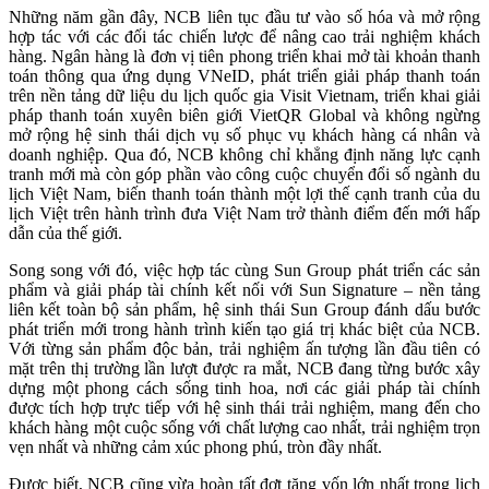
Những năm gần đây, NCB liên tục đầu tư vào số hóa và mở rộng
hợp tác với các đối tác chiến lược để nâng cao trải nghiệm khách
hàng. Ngân hàng là đơn vị tiên phong triển khai mở tài khoản thanh
toán thông qua ứng dụng VNeID, phát triển giải pháp thanh toán
trên nền tảng dữ liệu du lịch quốc gia Visit Vietnam, triển khai giải
pháp thanh toán xuyên biên giới VietQR Global và không ngừng
mở rộng hệ sinh thái dịch vụ số phục vụ khách hàng cá nhân và
doanh nghiệp. Qua đó, NCB không chỉ khẳng định năng lực cạnh
tranh mới mà còn góp phần vào công cuộc chuyển đổi số ngành du
lịch Việt Nam, biến thanh toán thành một lợi thế cạnh tranh của du
lịch Việt trên hành trình đưa Việt Nam trở thành điểm đến mới hấp
dẫn của thế giới.
Song song với đó, việc hợp tác cùng Sun Group phát triển các sản
phẩm và giải pháp tài chính kết nối với Sun Signature – nền tảng
liên kết toàn bộ sản phẩm, hệ sinh thái Sun Group đánh dấu bước
phát triển mới trong hành trình kiến tạo giá trị khác biệt của NCB.
Với từng sản phẩm độc bản, trải nghiệm ấn tượng lần đầu tiên có
mặt trên thị trường lần lượt được ra mắt, NCB đang từng bước xây
dựng một phong cách sống tinh hoa, nơi các giải pháp tài chính
được tích hợp trực tiếp với hệ sinh thái trải nghiệm, mang đến cho
khách hàng một cuộc sống với chất lượng cao nhất, trải nghiệm trọn
vẹn nhất và những cảm xúc phong phú, tròn đầy nhất.
Được biết, NCB cũng vừa hoàn tất đợt tăng vốn lớn nhất trong lịch