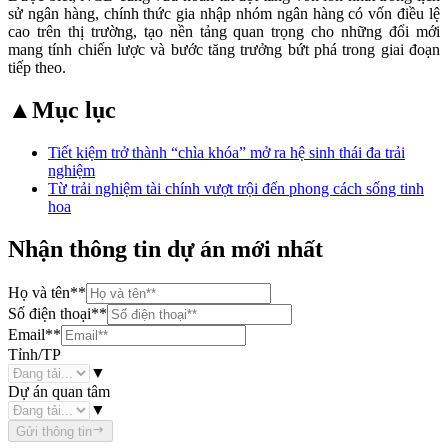
sử ngân hàng, chính thức gia nhập nhóm ngân hàng có vốn điều lệ
cao trên thị trường, tạo nền tảng quan trọng cho những đổi mới
mang tính chiến lược và bước tăng trưởng bứt phá trong giai đoạn
tiếp theo.
▲
Mục lục
Tiết kiệm trở thành “chìa khóa” mở ra hệ sinh thái đa trải
nghiệm
Từ trải nghiệm tài chính vượt trội đến phong cách sống tinh
hoa
Nhận thông tin dự án mới nhất
Họ và tên
**
Số điện thoại
**
Email
**
Tỉnh/TP
▼
Dự án quan tâm
▼
Gửi thông tin