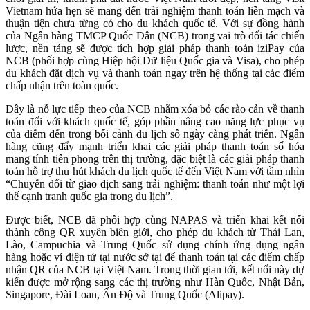
Vietnam hứa hẹn sẽ mang đến trải nghiệm thanh toán liền mạch và
thuận tiện chưa từng có cho du khách quốc tế. Với sự đồng hành
của Ngân hàng TMCP Quốc Dân (NCB) trong vai trò đối tác chiến
lược, nền tảng sẽ được tích hợp giải pháp thanh toán iziPay của
NCB (phối hợp cùng Hiệp hội Dữ liệu Quốc gia và Visa), cho phép
du khách đặt dịch vụ và thanh toán ngay trên hệ thống tại các điểm
chấp nhận trên toàn quốc.
Đây là nỗ lực tiếp theo của NCB nhằm xóa bỏ các rào cản về thanh
toán đối với khách quốc tế, góp phần nâng cao năng lực phục vụ
của điểm đến trong bối cảnh du lịch số ngày càng phát triển. Ngân
hàng cũng đẩy mạnh triển khai các giải pháp thanh toán số hóa
mang tính tiên phong trên thị trường, đặc biệt là các giải pháp thanh
toán hỗ trợ thu hút khách du lịch quốc tế đến Việt Nam với tầm nhìn
“Chuyển đổi từ giao dịch sang trải nghiệm: thanh toán như một lợi
thế cạnh tranh quốc gia trong du lịch”.
Được biết, NCB đã phối hợp cùng NAPAS và triển khai kết nối
thành công QR xuyên biên giới, cho phép du khách từ Thái Lan,
Lào, Campuchia và Trung Quốc sử dụng chính ứng dụng ngân
hàng hoặc ví điện tử tại nước sở tại để thanh toán tại các điểm chấp
nhận QR của NCB tại Việt Nam. Trong thời gian tới, kết nối này dự
kiến được mở rộng sang các thị trường như Hàn Quốc, Nhật Bản,
Singapore, Đài Loan, Ấn Độ và Trung Quốc (Alipay).