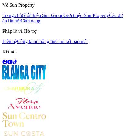
Về Sun Property
Trang chủ
Giới thiệu Sun Group
Giới thiệu Sun Property
Các dự
án
Tin tức
Cẩm nang
Pháp lý và Hỗ trợ
Liên hệ
Công khai thông tin
Cam kết bảo mật
Kết nối