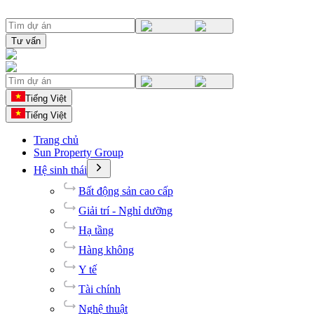
Tư vấn
Tiếng Việt
Tiếng Việt
Trang chủ
Sun Property Group
Hệ sinh thái
Bất động sản cao cấp
Giải trí - Nghỉ dưỡng
Hạ tầng
Hàng không
Y tế
Tài chính
Nghệ thuật