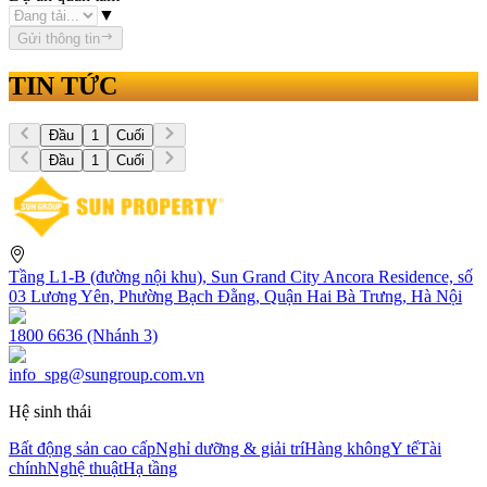
▼
Gửi thông tin
TIN TỨC
Đầu
1
Cuối
Đầu
1
Cuối
Tầng L1-B (đường nội khu), Sun Grand City Ancora Residence, số
03 Lương Yên, Phường Bạch Đằng, Quận Hai Bà Trưng, Hà Nội
1800 6636 (Nhánh 3)
info_spg@sungroup.com.vn
Hệ sinh thái
Bất động sản cao cấp
Nghỉ dưỡng & giải trí
Hàng không
Y tế
Tài
chính
Nghệ thuật
Hạ tầng