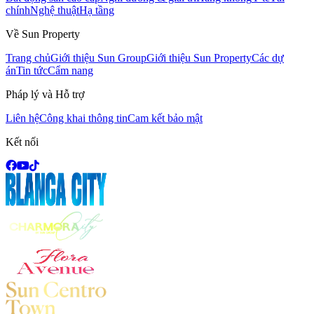
chính
Nghệ thuật
Hạ tầng
Về Sun Property
Trang chủ
Giới thiệu Sun Group
Giới thiệu Sun Property
Các dự
án
Tin tức
Cẩm nang
Pháp lý và Hỗ trợ
Liên hệ
Công khai thông tin
Cam kết bảo mật
Kết nối