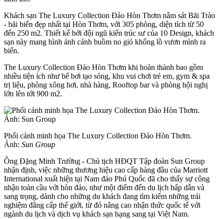
Khách sạn The Luxury Collection Đảo Hòn Thơm nằm sát Bãi Trào
- bãi biển đẹp nhất tại Hòn Thơm, với 305 phòng, diện tích từ 50
đến 250 m2. Thiết kế bởi đội ngũ kiến trúc sư của 10 Design, khách
sạn này mang hình ảnh cánh buồm no gió khổng lồ vươn mình ra
biển.
The Luxury Collection Đảo Hòn Thơm khi hoàn thành bao gồm
nhiều tiện ích như bể bơi tạo sóng, khu vui chơi trẻ em, gym & spa
trị liệu, phòng xông hơi, nhà hàng, Rooftop bar và phòng hội nghị
lớn lên tới 900 m2.
Phối cảnh minh họa The Luxury Collection Đảo Hòn Thơm.
Ảnh:
Sun Group
Ông Đặng Minh Trường - Chủ tịch HĐQT Tập đoàn Sun Group
nhận định, việc những thương hiệu cao cấp hàng đầu của Marriott
International xuất hiện tại Nam đảo Phú Quốc đã cho thấy sự công
nhận toàn cầu với hòn đảo, như một điểm đến du lịch hấp dẫn và
sang trọng, dành cho những du khách đang tìm kiếm những trải
nghiệm đẳng cấp thế giới, từ đó nâng cao nhận thức quốc tế với
ngành du lịch và dịch vụ khách sạn hạng sang tại Việt Nam.