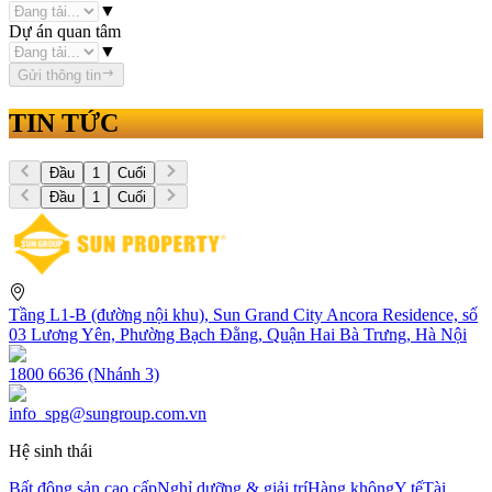
▼
Dự án quan tâm
▼
Gửi thông tin
TIN TỨC
Đầu
1
Cuối
Đầu
1
Cuối
Tầng L1-B (đường nội khu), Sun Grand City Ancora Residence, số
03 Lương Yên, Phường Bạch Đằng, Quận Hai Bà Trưng, Hà Nội
1800 6636 (Nhánh 3)
info_spg@sungroup.com.vn
Hệ sinh thái
Bất động sản cao cấp
Nghỉ dưỡng & giải trí
Hàng không
Y tế
Tài