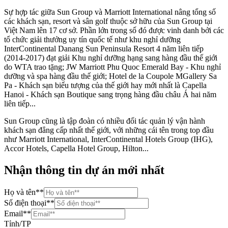
Sự hợp tác giữa Sun Group và Marriott International nâng tổng số
các khách sạn, resort và sân golf thuộc sở hữu của Sun Group tại
Việt Nam lên 17 cơ sở. Phần lớn trong số đó được vinh danh bởi các
tổ chức giải thưởng uy tín quốc tế như khu nghỉ dưỡng
InterContinental Danang Sun Peninsula Resort 4 năm liên tiếp
(2014-2017) đạt giải Khu nghỉ dưỡng hạng sang hàng đầu thế giới
do WTA trao tặng; JW Marriott Phu Quoc Emerald Bay - Khu nghỉ
dưỡng và spa hàng đầu thế giới; Hotel de la Coupole MGallery Sa
Pa - Khách sạn biểu tượng của thế giới hay mới nhất là Capella
Hanoi - Khách sạn Boutique sang trọng hàng đầu châu Á hai năm
liên tiếp...
Sun Group cũng là tập đoàn có nhiều đối tác quản lý vận hành
khách sạn đẳng cấp nhất thế giới, với những cái tên trong top đầu
như Marriott International, InterContinental Hotels Group (IHG),
Accor Hotels, Capella Hotel Group, Hilton...
Nhận thông tin dự án mới nhất
Họ và tên
**
Số điện thoại
**
Email
**
Tỉnh/TP