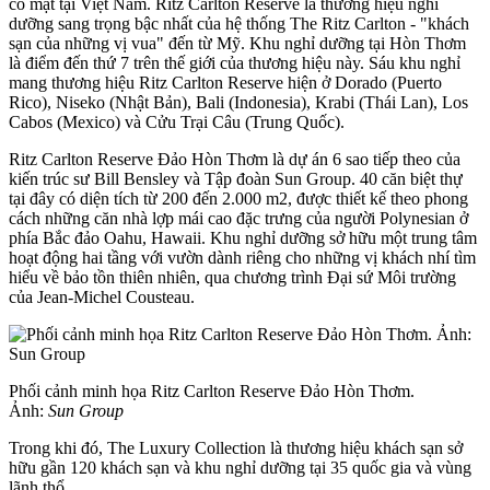
có mặt tại Việt Nam. Ritz Carlton Reserve là thương hiệu nghỉ
dưỡng sang trọng bậc nhất của hệ thống The Ritz Carlton - "khách
sạn của những vị vua" đến từ Mỹ. Khu nghỉ dưỡng tại Hòn Thơm
là điểm đến thứ 7 trên thế giới của thương hiệu này. Sáu khu nghỉ
mang thương hiệu Ritz Carlton Reserve hiện ở Dorado (Puerto
Rico), Niseko (Nhật Bản), Bali (Indonesia), Krabi (Thái Lan), Los
Cabos (Mexico) và Cửu Trại Câu (Trung Quốc).
Ritz Carlton Reserve Đảo Hòn Thơm là dự án 6 sao tiếp theo của
kiến trúc sư Bill Bensley và Tập đoàn Sun Group. 40 căn biệt thự
tại đây có diện tích từ 200 đến 2.000 m2, được thiết kế theo phong
cách những căn nhà lợp mái cao đặc trưng của người Polynesian ở
phía Bắc đảo Oahu, Hawaii. Khu nghỉ dưỡng sở hữu một trung tâm
hoạt động hai tầng với vườn dành riêng cho những vị khách nhí tìm
hiểu về bảo tồn thiên nhiên, qua chương trình Đại sứ Môi trường
của Jean-Michel Cousteau.
Phối cảnh minh họa Ritz Carlton Reserve Đảo Hòn Thơm.
Ảnh:
Sun Group
Trong khi đó, The Luxury Collection là thương hiệu khách sạn sở
hữu gần 120 khách sạn và khu nghỉ dưỡng tại 35 quốc gia và vùng
lãnh thổ.