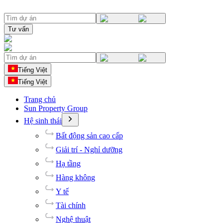
Tư vấn
Tiếng Việt
Tiếng Việt
Trang chủ
Sun Property Group
Hệ sinh thái
Bất động sản cao cấp
Giải trí - Nghỉ dưỡng
Hạ tầng
Hàng không
Y tế
Tài chính
Nghệ thuật