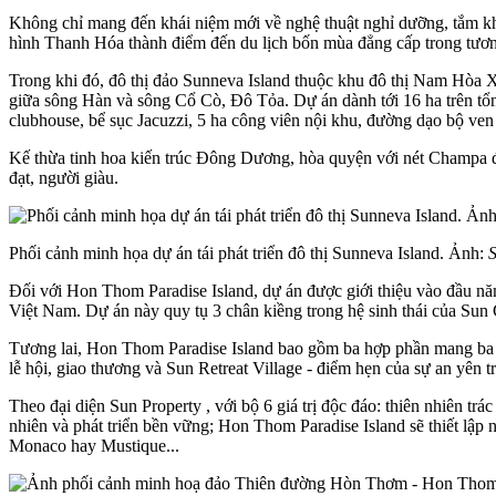
Không chỉ mang đến khái niệm mới về nghệ thuật nghỉ dưỡng, tắm k
hình Thanh Hóa thành điểm đến du lịch bốn mùa đẳng cấp trong tương
Trong khi đó, đô thị đảo Sunneva Island thuộc khu đô thị Nam Hòa Xu
giữa sông Hàn và sông Cổ Cò, Đô Tỏa. Dự án dành tới 16 ha trên tổng
clubhouse, bể sục Jacuzzi, 5 ha công viên nội khu, đường dạo bộ ven 
Kế thừa tinh hoa kiến trúc Đông Dương, hòa quyện với nét Champa 
đạt, người giàu.
Phối cảnh minh họa dự án tái phát triển đô thị Sunneva Island. Ảnh:
S
Đối với Hon Thom Paradise Island, dự án được giới thiệu vào đầu năm
Việt Nam. Dự án này quy tụ 3 chân kiềng trong hệ sinh thái của Su
Tương lai, Hon Thom Paradise Island bao gồm ba hợp phần mang ba s
lễ hội, giao thương và Sun Retreat Village - điểm hẹn của sự an yên 
Theo đại diện Sun Property , với bộ 6 giá trị độc đáo: thiên nhiên trác
nhiên và phát triển bền vững; Hon Thom Paradise Island sẽ thiết lập
Monaco hay Mustique...