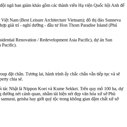
a đội ngũ ban giám khảo gồm các thành viên Hạ viện Quốc hội Anh để
Việt Nam (Best Leisure Architecture Vietnam); đô thị đảo Sunneva
 hợp giải trí - nghỉ dưỡng - đầu tư Hon Thom Paradise Island (Phú
sidential Renovation / Redevelopment Asia Pacific), dự án Sun
Pacific).
up đặt chân. Tương lai, hành trình ấy chắc chắn vẫn tiếp tục và sẽ
erty chia sẻ.
ối tác Nhật là Nippon Koei và Kume Sekkei. Trên quy mô 100 ha, dự
g đường nét cảnh quan, nhằm tái hiện nét đẹp văn hóa xứ sở Phù
samurai, geisha hay giới quý tộc trong không gian đậm chất xứ sở