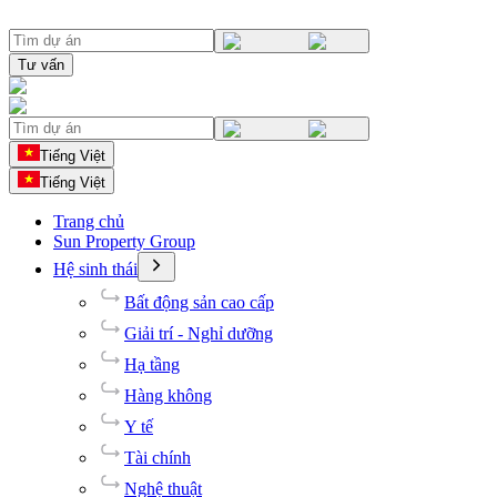
Tư vấn
Tiếng Việt
Tiếng Việt
Trang chủ
Sun Property Group
Hệ sinh thái
Bất động sản cao cấp
Giải trí - Nghỉ dưỡng
Hạ tầng
Hàng không
Y tế
Tài chính
Nghệ thuật