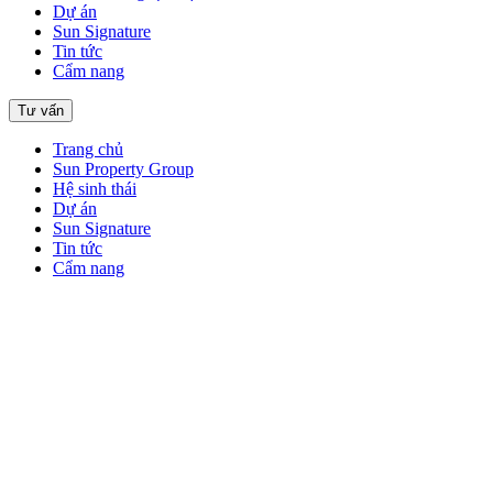
Dự án
Sun Signature
Tin tức
Cẩm nang
Tư vấn
Trang chủ
Sun Property Group
Hệ sinh thái
Dự án
Sun Signature
Tin tức
Cẩm nang