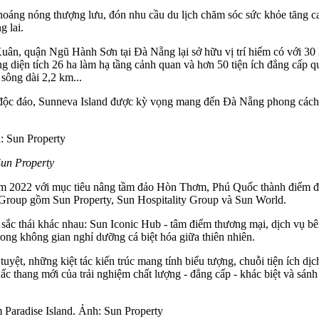
hoáng nóng thượng lưu, đón nhu cầu du lịch chăm sóc sức khỏe tăng 
 lai.
ân, quận Ngũ Hành Sơn tại Đà Nẵng lại sở hữu vị trí hiếm có với 30 h
 diện tích 26 ha làm hạ tầng cảnh quan và hơn 50 tiện ích đẳng cấp qu
sông dài 2,2 km...
độc đáo, Sunneva Island được kỳ vọng mang đến Đà Nẵng phong cách số
un Property
 2022 với mục tiêu nâng tầm đảo Hòn Thơm, Phú Quốc thành điểm đến tầ
n Group gồm Sun Property, Sun Hospitality Group và Sun World.
ắc thái khác nhau: Sun Iconic Hub - tâm điểm thương mại, dịch vụ bê
trong không gian nghỉ dưỡng cá biệt hóa giữa thiên nhiên.
 tuyệt, những kiệt tác kiến trúc mang tính biểu tượng, chuỗi tiện ích dịc
 nấc thang mới của trải nghiệm chất lượng - đẳng cấp - khác biệt và s