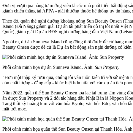
Đơn vị vượt qua hàng trăm ứng viên là các nhà phát triển bất động
giành chiến thắng tại APPA - giải thưởng thuộc hệ thống uy tín hàng 
Theo đó, quần thể nghỉ dưỡng khoáng nóng Sun Beauty Onsen (Thanh 
Island (Đà Nẵng) giành giải Dự án tái phát triển đô thị tốt nhất Việ
Quốc) giành giải Dự án BĐS nghỉ dưỡng hàng đầu Việt Nam (Leisu
Ngoài ra, dự án Sunneva Island cũng đồng thời được đề cử hạng mục 
Beauty Onsen được đề cử là Dự án bất động sản nghỉ dưỡng có kiến t
Phối cảnh minh họa dự án Sunneva Island. Ảnh:
Sun Property
"Hơn một thập kỷ rưỡi qua, chúng tôi vẫn luôn kiên trì với sứ mệnh 
còn chất lượng - đẳng cấp - khác biệt hơn nữa với các dự án tiên p
Năm 2022, quần thể Sun Beauty Onsen tọa lạc tại trung tâm vùng đồ
án được Sun Property và 2 đối tác hàng đầu Nhật Bản là Nippon Koei
Tang thời kỳ hoàng kim với văn hóa Kyoto, văn hóa Edo, văn hóa tắm
mặt trời mọc.
Phối cảnh minh họa quần thể Sun Beauty Onsen tại Thanh Hóa. Ảnh