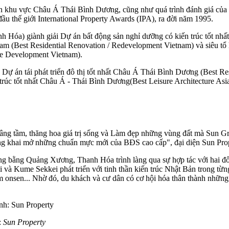
 sản khu vực Châu Á Thái Bình Dương, cũng như quá trình đánh giá củ
đầu thế giới International Property Awards (IPA), ra đời năm 1995.
Hóa) giành giải Dự án bất động sản nghỉ dưỡng có kiến trúc tốt nhất 
t Nam (Best Residential Renovation / Redevelopment Vietnam) và siêu tổ
re Development Vietnam).
Dự án tái phát triển đô thị tốt nhất Châu Á Thái Bình Dương (Best Re
rúc tốt nhất Châu Á - Thái Bình Dương(Best Leisure Architecture Asia 
nâng tầm, thăng hoa giá trị sống và Làm đẹp những vùng đất mà Sun Gro
hong khai mở những chuẩn mực mới của BĐS cao cấp", đại diện Sun Prop
ng bằng Quảng Xương, Thanh Hóa trình làng qua sự hợp tác với hai đ
 và Kume Sekkei phát triển với tinh thần kiến trúc Nhật Bản trong từn
 onsen... Nhờ đó, du khách và cư dân có cơ hội hóa thân thành những 
:
Sun Property