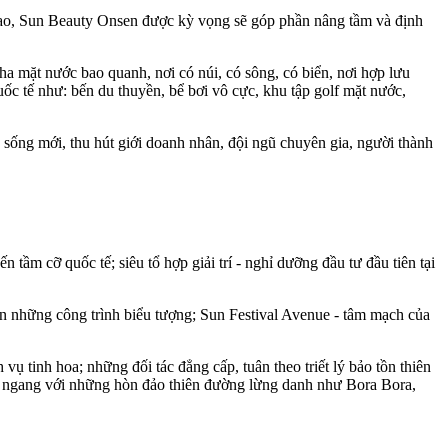
cao, Sun Beauty Onsen được kỳ vọng sẽ góp phần nâng tầm và định
a mặt nước bao quanh, nơi có núi, có sông, có biển, nơi hợp lưu
ốc tế như: bến du thuyền, bể bơi vô cực, khu tập golf mặt nước,
ng mới, thu hút giới doanh nhân, đội ngũ chuyên gia, người thành
m cỡ quốc tế; siêu tổ hợp giải trí - nghỉ dưỡng đầu tư đầu tiên tại
n những công trình biểu tượng; Sun Festival Avenue - tâm mạch của
h vụ tinh hoa; những đối tác đẳng cấp, tuân theo triết lý bảo tồn thiên
ánh ngang với những hòn đảo thiên đường lừng danh như Bora Bora,