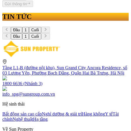
Gửi thông tin
TIN TỨC
Đầu
1
Cuối
Đầu
1
Cuối
Tầng L1-B (đường nội khu), Sun Grand City Ancora Residence, số
03 Lương Yên, Phường Bạch Đằng, Quận Hai Bà Trưng, Hà Nội
1800 6636 (Nhánh 3)
info_spg@sungroup.com.vn
Hệ sinh thái
Bất động sản cao cấp
Nghỉ dưỡng & giải trí
Hàng không
Y tế
Tài
chính
Nghệ thuật
Hạ tầng
Về Sun Property