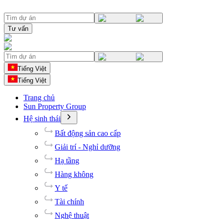
Tư vấn
Tiếng Việt
Tiếng Việt
Trang chủ
Sun Property Group
Hệ sinh thái
Bất động sản cao cấp
Giải trí - Nghỉ dưỡng
Hạ tầng
Hàng không
Y tế
Tài chính
Nghệ thuật