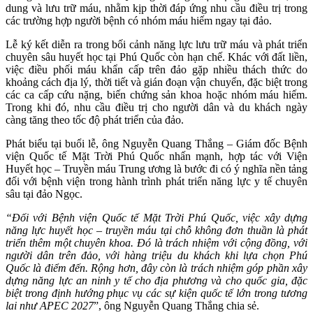
dung và lưu trữ máu, nhằm kịp thời đáp ứng nhu cầu điều trị trong
các trường hợp người bệnh có nhóm máu hiếm ngay tại đảo.
Lễ ký kết diễn ra trong bối cảnh năng lực lưu trữ máu và phát triển
chuyên sâu huyết học tại Phú Quốc còn hạn chế. Khác với đất liền,
việc điều phối máu khẩn cấp trên đảo gặp nhiều thách thức do
khoảng cách địa lý, thời tiết và gián đoạn vận chuyển, đặc biệt trong
các ca cấp cứu nặng, biến chứng sản khoa hoặc nhóm máu hiếm.
Trong khi đó, nhu cầu điều trị cho người dân và du khách ngày
càng tăng theo tốc độ phát triển của đảo.
Phát biểu tại buổi lễ, ông Nguyễn Quang Thắng – Giám đốc Bệnh
viện Quốc tế Mặt Trời Phú Quốc nhấn mạnh, hợp tác với Viện
Huyết học – Truyền máu Trung ương là bước đi có ý nghĩa nền tảng
đối với bệnh viện trong hành trình phát triển năng lực y tế chuyên
sâu tại đảo Ngọc.
“Đối với Bệnh viện Quốc tế Mặt Trời Phú Quốc, việc xây dựng
năng lực huyết học – truyền máu tại chỗ không đơn thuần là phát
triển thêm một chuyên khoa. Đó là trách nhiệm với cộng đồng, với
người dân trên đảo, với hàng triệu du khách khi lựa chọn Phú
Quốc là điểm đến. Rộng hơn, đây còn là trách nhiệm góp phần xây
dựng năng lực an ninh y tế cho địa phương và cho quốc gia, đặc
biệt trong định hướng phục vụ các sự kiện quốc tế lớn trong tương
lai như APEC 2027
”, ông Nguyễn Quang Thắng chia sẻ.