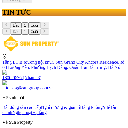
TIN TỨC
Đầu
1
Cuối
Đầu
1
Cuối
Tầng L1-B (đường nội khu), Sun Grand City Ancora Residence, số
03 Lương Yên, Phường Bạch Đằng, Quận Hai Bà Trưng, Hà Nội
1800 6636 (Nhánh 3)
info_spg@sungroup.com.vn
Hệ sinh thái
Bất động sản cao cấp
Nghỉ dưỡng & giải trí
Hàng không
Y tế
Tài
chính
Nghệ thuật
Hạ tầng
Về Sun Property