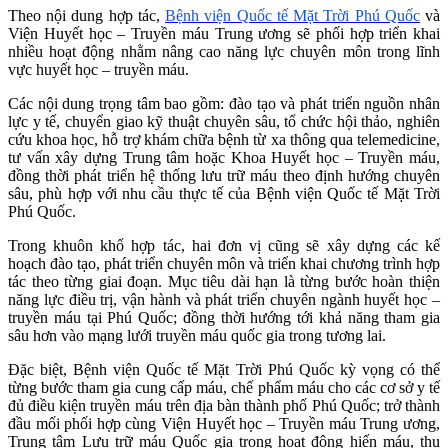
Theo nội dung hợp tác,
Bệnh viện Quốc tế Mặt Trời Phú Quốc
và
Viện Huyết học – Truyền máu Trung ương sẽ phối hợp triển khai
nhiều hoạt động nhằm nâng cao năng lực chuyên môn trong lĩnh
vực huyết học – truyền máu.
Các nội dung trọng tâm bao gồm: đào tạo và phát triển nguồn nhân
lực y tế, chuyển giao kỹ thuật chuyên sâu, tổ chức hội thảo, nghiên
cứu khoa học, hỗ trợ khám chữa bệnh từ xa thông qua telemedicine,
tư vấn xây dựng Trung tâm hoặc Khoa Huyết học – Truyền máu,
đồng thời phát triển hệ thống lưu trữ máu theo định hướng chuyên
sâu, phù hợp với nhu cầu thực tế của Bệnh viện Quốc tế Mặt Trời
Phú Quốc.
Trong khuôn khổ hợp tác, hai đơn vị cũng sẽ xây dựng các kế
hoạch đào tạo, phát triển chuyên môn và triển khai chương trình hợp
tác theo từng giai đoạn. Mục tiêu dài hạn là từng bước hoàn thiện
năng lực điều trị, vận hành và phát triển chuyên ngành huyết học –
truyền máu tại Phú Quốc; đồng thời hướng tới khả năng tham gia
sâu hơn vào mạng lưới truyền máu quốc gia trong tương lai.
Đặc biệt, Bệnh viện Quốc tế Mặt Trời Phú Quốc kỳ vọng có thể
từng bước tham gia cung cấp máu, chế phẩm máu cho các cơ sở y tế
đủ điều kiện truyền máu trên địa bàn thành phố Phú Quốc; trở thành
đầu mối phối hợp cùng Viện Huyết học – Truyền máu Trung ương,
Trung tâm Lưu trữ máu Quốc gia trong hoạt động hiến máu, thu