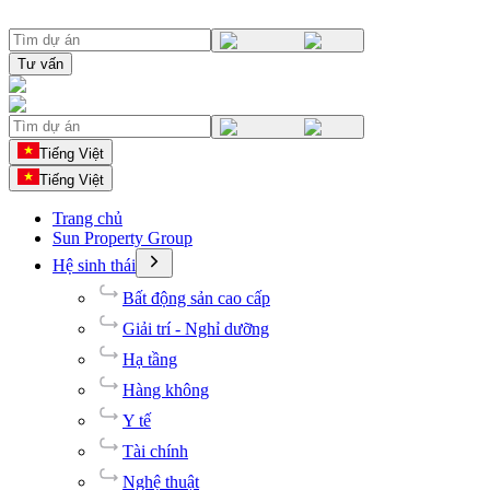
Tư vấn
Tiếng Việt
Tiếng Việt
Trang chủ
Sun Property Group
Hệ sinh thái
Bất động sản cao cấp
Giải trí - Nghỉ dưỡng
Hạ tầng
Hàng không
Y tế
Tài chính
Nghệ thuật