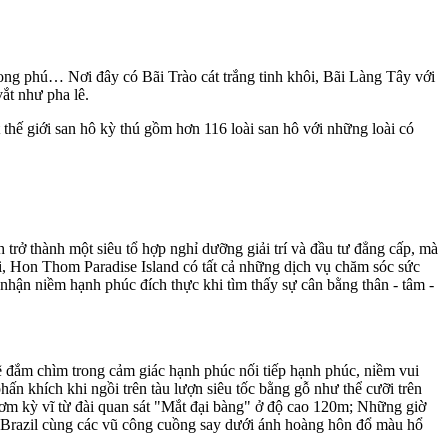
ong phú… Nơi đây có Bãi Trào cát trắng tinh khôi, Bãi Làng Tây với
ắt như pha lê.
hế giới san hô kỳ thú gồm hơn 116 loài san hô với những loài có
rở thành một siêu tổ hợp nghỉ dưỡng giải trí và đầu tư đẳng cấp, mà
i, Hon Thom Paradise Island có tất cả những dịch vụ chăm sóc sức
hận niềm hạnh phúc đích thực khi tìm thấy sự cân bằng thân - tâm -
ẽ đắm chìm trong cảm giác hạnh phúc nối tiếp hạnh phúc, niềm vui
 khích khi ngồi trên tàu lượn siêu tốc bằng gỗ như thể cưỡi trên
ơm kỳ vĩ từ đài quan sát "Mắt đại bàng" ở độ cao 120m; Những giờ
u Brazil cùng các vũ công cuồng say dưới ánh hoàng hôn đổ màu hổ