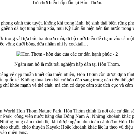
Trò chơi biển hấp dẫn tại Hòn Thơm.
ong cảnh trác tuyệt, không khí trong lành, hệ sinh thái biển rừng ph
ghềnh đá bọt tung trắng xóa, mũi Kỳ Lân ẩn hiện bên làn nước trong v
rong vắt tựa bức tranh sơn mài, đi bộ dưới biển để chạm vào cả một t
chiếc võng dưới bóng dừa nhâm nhi ly cocktail…
Ngắm san hô là một trải nghiệm hấp dẫn tại Hòn Thơm.
ng vẻ đẹp thuần khiết của thiên nhiên, Hòn Thơm còn được định hình t
ẩn quốc tế. Không thua kém bất cứ hòn đảo sang trọng nào trên thế giớ
g chỉ khỏe mạnh về thể chất, mà còn có được cảm xúc tích cực và cảm n
 Sun World Hon Thom Nature Park, Hòn Thơm chính là nơi các cư dân s
ter Park- công viên nước hàng đầu Đông Nam Á; Những khoảnh khắc phấn
h; Những rung cảm mãnh liệt khi được ngắm nhìn toàn cảnh đảo Hòn Th
 phao chuối, chèo thuyền Kayak; Hoặc khoảnh khắc lắc lư theo vũ điệ
vào quên lãng.