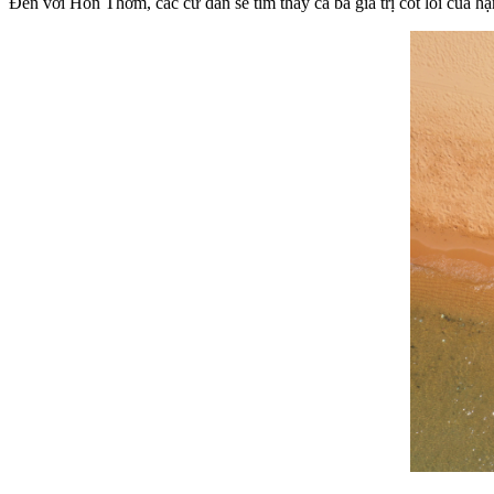
Đến với Hòn Thơm, các cư dân sẽ tìm thấy cả ba giá trị cốt lõi của h