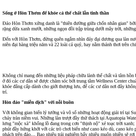
Sống ở Hòn Thơm để khỏe cả thể chất lẫn tinh thần
Đảo Hòn Thơm xứng danh là "thiên đường giữa chốn nhân gian" bởi ph
rặng dừa xanh mướt, những ngọn đồi trập trùng dưới mây trời, những 
Đến với Hòn Thơm, đừng quên ngắm nhìn đáy đại dương qua làn nước t
niên đại hàng triệu năm và 22 loài cá quý, hay nằm thảnh thơi trên 
Không chỉ mang đến những liệu pháp chữa lành thể chất và tâm hồn bằ
ở đó các cư dân sẽ được chăm sóc bởi trung tâm Wellness Center chu
khỏe đẳng cấp dành cho giới thượng lưu, để các cư dân nơi đây khôn
trí.
Hòn đảo "miễn dịch" với nỗi buồn
Với không gian biển lý tưởng và vô số những hoạt động giải trí tại
chảy tràn niềm vui. Những làn trượt đầy thử thách tại Aquatopia Wa
lưng "mộc xà" khổng lồ đang trong cơn "thịnh nộ" xé toạc trời xan
phút đầy hứng khởi với các trò chơi biển như cano kéo dù, cano kéo
phách trên đảo… Bao nhiêu trải nghiệm bấy nhiêu muộn phiền sẽ rơi 