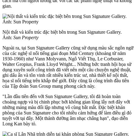
cách mà con người tương tác với các tác phẩm nghệ thuật và không
gian.
Nội thất và kiến trúc đặc biệt bên trong Sun Signature Gallery.
Ảnh:
Sun Property
Ngoài ra, tại Sun Signature Gallery cũng sử dụng màu sắc ngôn ngữ
của các nghệ sĩ nổi tiếng giai đoạn Mid Century (khoảng từ năm
1930-1960) như Vann Molyvann, Ngô Viết Thụ, Le Corbusier,
Walter Gropius, Frank Lloyd Wright... Những bức tranh hội họa sử
dụng xuyên suốt công trình đã viết nên một câu chuyện nghệ thuật,
ghi dấu ấn và tôn vinh rất nhiều kiến trúc sư, nhà thiết kế nội thất,
họa sĩ nổi tiếng trên khắp thế giới. Đây cũng là công trình đầu tiên
của Tập đoàn Sun Group mang phong cách này.
"Lần đầu tiên đến với Sun Signature Gallery, tôi đã hoàn toàn
choáng ngợp và bị chinh phục bởi không gian lộng lẫy nơi đây với
những mảng màu đối lập nhưng vô cùng bắt mắt. Đặc biệt khán
phòng của Sun Signature cho tôi nhiều cảm hứng để làm điều gì đó
tuyệt vời tại đây. Một thánh đường âm nhạc chẳng hạn", đạo diễn
Long Kan bày tỏ.