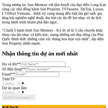
Trong tương lai, Sun Memory với tâm huyết của đạo diễn Long Kan
cùng các nhà đồng hành Sun Property, TSTtourist, TikTok, Luxuo,
L’Officel Vietnam... được kỳ vọng mang đến một làn gió mới, gia
tăng trải nghiệm nghệ thuật, thu hút các tín đồ âm nhạc và du lịch
trong hành trình khám phá đảo ngọc.
"Chuỗi 5 hành trình Sun Memory - Ký ức sẽ là 5 câu chuyện khác
nhau của âm nhạc và kiến trúc, mang những nét đẹp riêng của Phú
Quốc đánh thức những cảm xúc thăng hoa trọn vẹn nhất", đại diện
Sun Property nhấn mạnh.
Nhận thông tin dự án mới nhất
Họ và tên
**
Số điện thoại
**
Email
**
Tỉnh/TP
▼
Dự án quan tâm
▼
Submit Information
NEWS