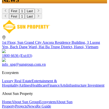
First
1
Last
First
1
Last
1st Floor, Sun Grand City Ancora Residence Building, 3 Luong
Yen, Bach Dang Ward, Hai Ba Trung District, Hanoi, Vietnam
1800 6636 (Ext:03)
info_spg@sungroup.com.vn
Ecosystem
Luxury Real Estate
Entertainment &
Hospitality
Airlines
Healthcare
Finance
Arts
Infrastructure Investment
About Sun Property
Home
About Sun Group
Ecosystem
About Sun
Property
Projects
News
Re Guide