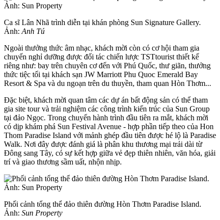
Ca sĩ Lân Nhã trình diễn tại khán phòng Sun Signature Gallery.
Ảnh:
Anh Tú
Ngoài thưởng thức âm nhạc, khách mời còn có cơ hội tham gia
chuyến nghỉ dưỡng được đối tác chiến lược TSTtourist thiết kế
riêng như: bay trên chuyên cơ đến với Phú Quốc, thư giãn, thưởng
thức tiệc tối tại khách sạn JW Marriott Phu Quoc Emerald Bay
Resort & Spa và du ngoạn trên du thuyền, tham quan Hòn Thơm...
Đặc biệt, khách mời quan tâm các dự án bất động sản có thể tham
gia site tour và trải nghiệm các công trình kiến trúc của Sun Group
tại đảo Ngọc. Trong chuyến hành trình đầu tiên ra mắt, khách mời
có dịp khám phá Sun Festival Avenue - hợp phần tiếp theo của Hon
Thom Paradise Island với mảnh ghép đầu tiên được hé lộ là Paradise
Walk. Nơi đây được đánh giá là phân khu thương mại trải dài từ
Đông sang Tây, có sự kết hợp giữa vẻ đẹp thiên nhiên, văn hóa, giải
trí và giao thương sầm uất, nhộn nhịp.
Phối cảnh tổng thể đảo thiên đường Hòn Thơm Paradise Island.
Ảnh:
Sun Property