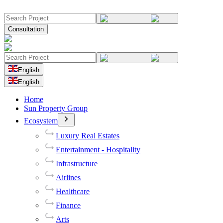
Consultation
English
English
Home
Sun Property Group
Ecosystem
Luxury Real Estates
Entertainment - Hospitality
Infrastructure
Airlines
Healthcare
Finance
Arts