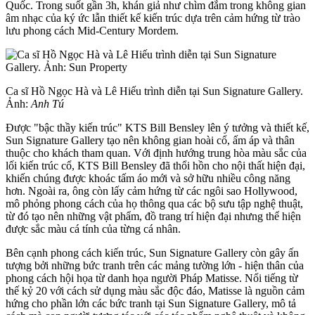
Quốc. Trong suốt gần 3h, khán giả như chìm đắm trong không gian
âm nhạc của ký ức lẫn thiết kế kiến trúc dựa trên cảm hứng từ trào
lưu phong cách Mid-Century Mordem.
Ca sĩ Hồ Ngọc Hà và Lê Hiếu trình diễn tại Sun Signature Gallery.
Ảnh:
Anh Tú
Được "bậc thầy kiến trúc" KTS Bill Bensley lên ý tưởng và thiết kế,
Sun Signature Gallery tạo nên không gian hoài cổ, ấm áp và thân
thuộc cho khách tham quan. Với định hướng trung hòa màu sắc của
lối kiến trúc cổ, KTS Bill Bensley đã thổi hồn cho nội thất hiện đại,
khiến chúng được khoác tấm áo mới và sở hữu nhiều công năng
hơn. Ngoài ra, ông còn lấy cảm hứng từ các ngôi sao Hollywood,
mô phỏng phong cách của họ thông qua các bộ sưu tập nghệ thuật,
từ đó tạo nên những vật phẩm, đồ trang trí hiện đại nhưng thể hiện
được sắc màu cá tính của từng cá nhân.
Bên cạnh phong cách kiến trúc, Sun Signature Gallery còn gây ấn
tượng bởi những bức tranh trên các mảng tường lớn - hiện thân của
phong cách hội họa từ danh họa người Pháp Matisse. Nổi tiếng từ
thế kỷ 20 với cách sử dụng màu sắc độc đáo, Matisse là nguồn cảm
hứng cho phần lớn các bức tranh tại Sun Signature Gallery, mô tả